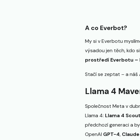
A co Everbot?
My si v Everbotu myslím
výsadou jen těch, kdo si
prostředí Everbotu – b
Stačí se zeptat – a náš
Llama 4 Maver
Společnost Meta v dubn
Llama 4:
Llama 4 Scou
předchozí generaci a by
OpenAI
GPT-4
,
Claude