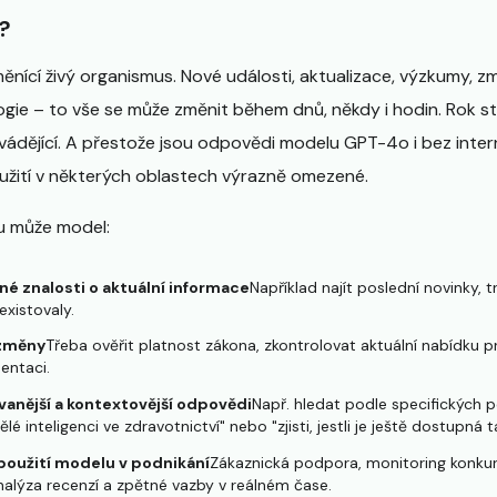
é?
měnící živý organismus. Nové události, aktualizace, výzkumy, změ
gie – to vše se může změnit během dnů, někdy i hodin. Rok s
zavádějící. A přestože jsou odpovědi modelu GPT-4o i bez inte
yužití v některých oblastech výrazně omezené.
tu může model:
é znalosti o aktuální informace
Například najít poslední novinky,
existovaly.
 změny
Třeba ověřit platnost zákona, zkontrolovat aktuální nabídku p
entaci.
vanější a kontextovější odpovědi
Např. hledat podle specifických p
lé inteligenci ve zdravotnictví" nebo "zjisti, jestli je ještě dostupná t
oužití modelu v podnikání
Zákaznická podpora, monitoring konku
nalýza recenzí a zpětné vazby v reálném čase.