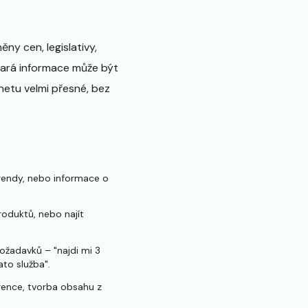
ny cen, legislativy,
tará informace může být
rnetu velmi přesné, bez
 trendy, nebo informace o
roduktů, nebo najít
ožadavků – "najdi mi 3
ato služba".
rence, tvorba obsahu z