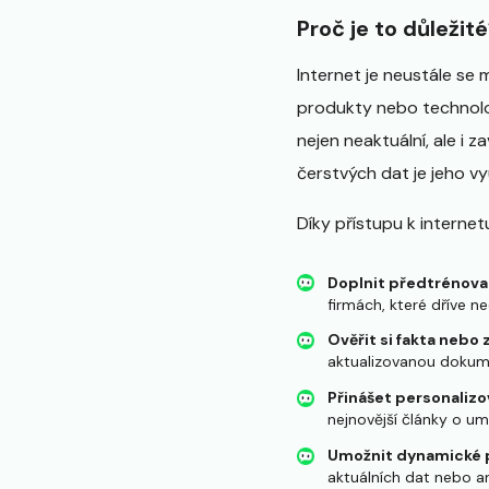
Proč je to důležit
Internet je neustále se 
produkty nebo technolo
nejen neaktuální, ale i 
čerstvých dat je jeho v
Díky přístupu k interne
Doplnit předtrénovan
firmách, které dříve ne
Ověřit si fakta nebo
aktualizovanou dokum
Přinášet personalizo
nejnovější články o umě
Umožnit dynamické p
aktuálních dat nebo a