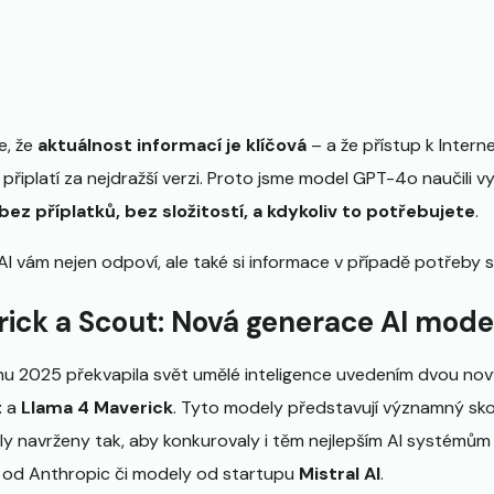
e, že
aktuálnost informací je klíčová
– a že přístup k Intern
 připlatí za nejdražší verzi. Proto jsme model GPT-4o naučili v
ez příplatků, bez složitostí, a kdykoliv to potřebujete
.
 AI vám nejen odpoví, ale také si informace v případě potřeby
ick a Scout: Nová generace AI mode
u 2025 překvapila svět umělé inteligence uvedením dvou nov
t
a
Llama 4 Maverick
. Tyto modely představují významný sko
ly navrženy tak, aby konkurovaly i těm nejlepším AI systémům 
od Anthropic či modely od startupu
Mistral AI
.