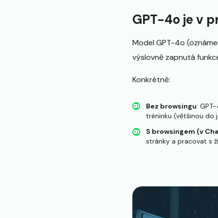
GPT-4o je v p
Model GPT-4o (oznámený
výslovně zapnutá funk
Konkrétně:
Bez browsingu
: GPT-
tréninku (většinou do 
S browsingem (v Cha
stránky a pracovat s ž