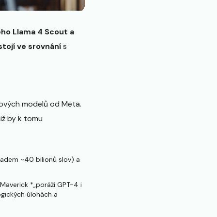
ho Llama 4 Scout a
stojí ve srovnání
s
kových modelů od Meta.
niž by k tomu
adem ~40 bilionů slov)​ a
e Maverick *„poráží GPT-4 i
ogických úlohách a