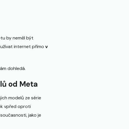
etu by neměl být
yužívat internet přímo
v
 sám dohledá.
lů od Meta
ých modelů ze série
k vpřed oproti
současnosti, jako je