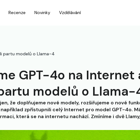
Recenze
Novinky
Vzdělávání
ili partu modelů o Llama-4
sme GPT-4o na Internet a
partu modelů o Llama-
Nejen, že doplňujeme nové modely, rozšiřujeme o nové funk
e například zpřístupnili celý Internet pro model GPT-4o. M
ormaci, která se na internetu nachází. Zmíníme i dvě Llamy,