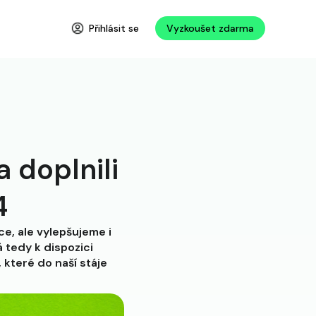
Přihlásit se
Vyzkoušet zdarma
 doplnili
4
ce, ale vylepšujeme i
á tedy k dispozici
 které do naší stáje