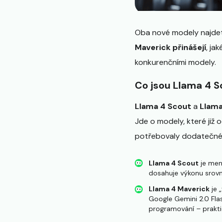
Oba nové modely najdete
Maverick přinášejí
, ja
konkurenčními modely.
Co jsou Llama 4 S
Llama 4 Scout
a
Llama
Jde o modely, které již 
potřebovaly dodatečné 
Llama 4 Scout
je men
dosahuje výkonu srovn
Llama 4 Maverick
je 
Google Gemini 2.0 Fla
programování – prakti