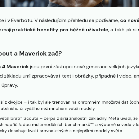
 i v Everbotu. V následujícím přehledu se podíváme,
co nové
ké mají
praktické benefity pro běžné uživatele
, a také jak si
cout a Maverick zač?
 4 Maverick
jsou první zástupci nové generace velkých jazy
od základu umí zpracovávat text i obrázky, případně i video, a
úpravy​.
ší z dvojice – i tak byl ale trénován na ohromném množství dat (odh
atelného či vyššího než mnohem větší modely​.
„větší bratr“ Scouta – čerpá z širší znalostní základny. Meta uvádí, ž
sh napříč řadou multimodálních benchmarků“*​ a výborně si vede v l
cky dosahuje kvalit srovnatelných s nejlepšími modely světa.