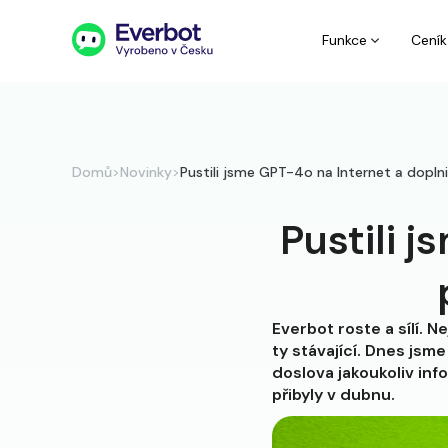
Funkce
Ceník
Domů
>
Novinky
>
Pustili jsme GPT-4o na Internet a dopln
Pustili j
Everbot roste a sílí. 
ty stávající. Dnes jsm
doslova jakoukoliv inf
přibyly v dubnu.