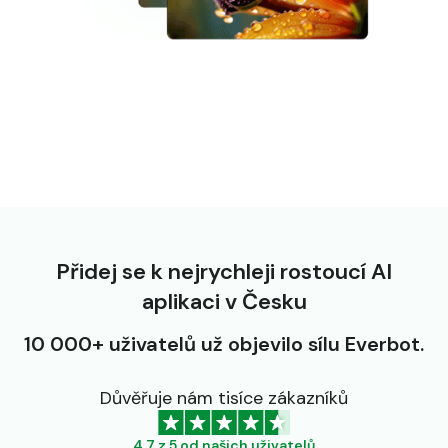
Přidej se k nejrychleji rostoucí AI
aplikaci v Česku
10 000+ uživatelů už objevilo sílu Everbot.
Důvěřuje nám tisíce zákazníků
4.7 z 5 od našich uživatelů