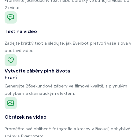
Proměňte jednoduchý text nebo obrázky ve strhující videa do
2 minut.
Text na video
Zadejte krátký text a sledujte, jak Everbot přetvoří vaše slova v
poutavé video.
Vytvořte záběry plné života
hraní
Generujte 25sekundové záběry ve filmové kvalitě, s plynulým
pohybem a dramatickým efektem.
Obrázek na video
Proměňte své oblíbené fotografie a kresby v živoucí, pohyblivé
scény s Everbotem.