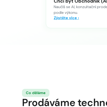
Chci být Obchodník (AI
Naučíš se AI, konzultační prod
podle výkonu.
Zjistěte více ›
Co děláme
Prodáváme techno