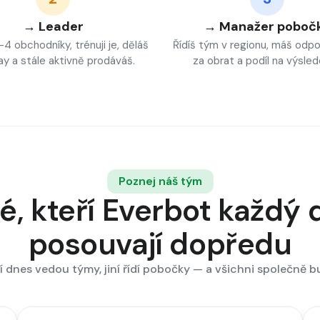
→ Leader
→ Manažer poboč
4 obchodníky, trénuji je, děláš
Řídíš tým v regionu, máš odp
ay a stále aktivně prodáváš.
za obrat a podíl na výsled
Poznej náš tým
é, kteří Everbot každý
posouvají dopředu
í dnes vedou týmy, jiní řídí pobočky — a všichni společně 