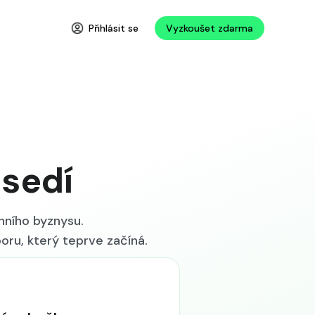
Přihlásit se
Vyzkoušet zdarma
 sedí
ního byznysu.
oru, který teprve začíná.