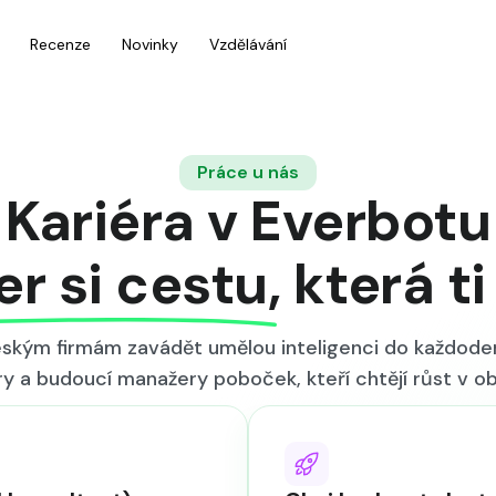
Recenze
Novinky
Vzdělávání
Práce u nás
Kariéra v Everbotu
r si cestu, která ti
kým firmám zavádět umělou inteligenci do každoden
y a budoucí manažery poboček, kteří chtějí růst v ob