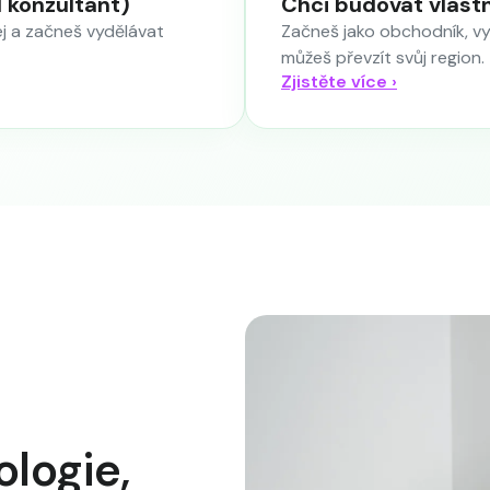
 konzultant)
Chci budovat vlast
ej a začneš vydělávat
Začneš jako obchodník, v
můžeš převzít svůj region.
Zjistěte více ›
logie,