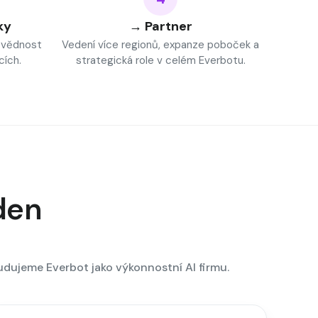
ky
→ Partner
ovědnost
Vedení více regionů, expanze poboček a
cích.
strategická role v celém Everbotu.
 den
budujeme Everbot jako výkonnostní AI firmu.