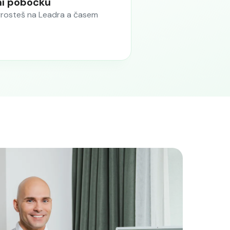
ní pobočku
yrosteš na Leadra a časem