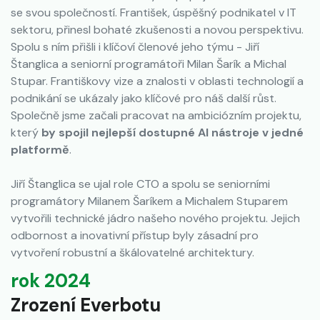
se svou společností. František, úspěšný podnikatel v IT
sektoru, přinesl bohaté zkušenosti a novou perspektivu.
Spolu s ním přišli i klíčoví členové jeho týmu - Jiří
Štanglica a seniorní programátoři Milan Šarík a Michal
Stupar. Františkovy vize a znalosti v oblasti technologií a
podnikání se ukázaly jako klíčové pro náš další růst.
Společně jsme začali pracovat na ambiciózním projektu,
který
by spojil nejlepší dostupné AI nástroje v jedné
platformě
.
Jiří Štanglica se ujal role CTO a spolu se seniorními
programátory Milanem Šaríkem a Michalem Stuparem
vytvořili technické jádro našeho nového projektu. Jejich
odbornost a inovativní přístup byly zásadní pro
vytvoření robustní a škálovatelné architektury.
rok 2024
Zrození Everbotu