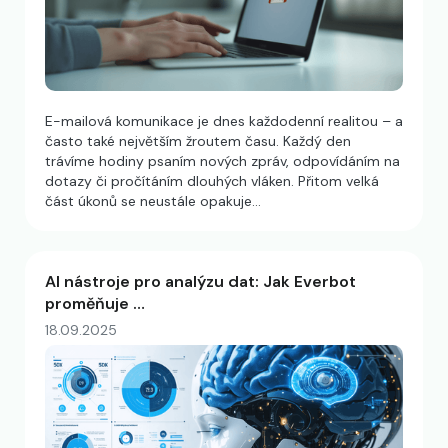
E-mailová komunikace je dnes každodenní realitou – a
často také největším žroutem času. Každý den
trávíme hodiny psaním nových zpráv, odpovídáním na
dotazy či pročítáním dlouhých vláken. Přitom velká
část úkonů se neustále opakuje…
AI nástroje pro analýzu dat: Jak Everbot
proměňuje …
18.09.2025