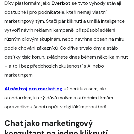
Díky platformám jako
Everbot
se tyto výhody stávají
dostupné i pro podnikatele, kteří nemají vlastní
marketingový tým. Stačí pár kliknutí a umělá inteligence
vytvoří návrh reklamní kampaně, přizpůsobí sdělení
různým cílovým skupinám, nebo navrhne obsah na míru
podle chování zákazníků. Co dříve trvalo dny a stálo
desítky tisíc korun, zvládnete dnes během několika minut
– a to i bez předchozích zkušeností s AI nebo
marketingem.
AI nástroj pro marketing
už není luxusem, ale
standardem, který dává malým a středním firmám
spravedlivou šanci uspět v digitálním prostředí.
Chat jako marketingový
konzultant na jedno kliknutí