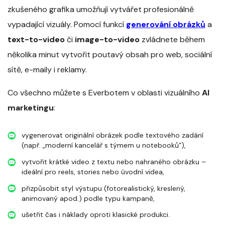
zkušeného grafika umožňují vytvářet profesionálně
vypadající vizuály. Pomocí funkcí
generování obrázků
a
text-to-video
či
image-to-video
zvládnete během
několika minut vytvořit poutavý obsah pro web, sociální
sítě, e-maily i reklamy.
Co všechno můžete s Everbotem v oblasti vizuálního
AI
marketingu
:
vygenerovat originální obrázek podle textového zadání
(např. „moderní kancelář s týmem u notebooků“),
vytvořit krátké video z textu nebo nahraného obrázku –
ideální pro reels, stories nebo úvodní videa,
přizpůsobit styl výstupu (fotorealistický, kreslený,
animovaný apod.) podle typu kampaně,
ušetřit čas i náklady oproti klasické produkci.