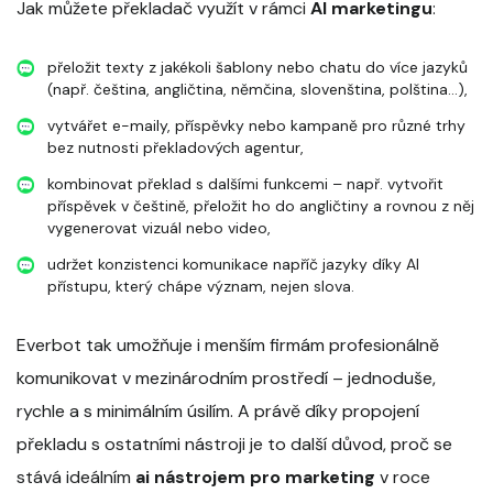
Jak můžete překladač využít v rámci
AI marketingu
:
přeložit texty z jakékoli šablony nebo chatu do více jazyků
(např. čeština, angličtina, němčina, slovenština, polština...),
vytvářet e-maily, příspěvky nebo kampaně pro různé trhy
bez nutnosti překladových agentur,
kombinovat překlad s dalšími funkcemi – např. vytvořit
příspěvek v češtině, přeložit ho do angličtiny a rovnou z něj
vygenerovat vizuál nebo video,
udržet konzistenci komunikace napříč jazyky díky AI
přístupu, který chápe význam, nejen slova.
Everbot tak umožňuje i menším firmám profesionálně
komunikovat v mezinárodním prostředí – jednoduše,
rychle a s minimálním úsilím. A právě díky propojení
překladu s ostatními nástroji je to další důvod, proč se
stává ideálním
ai nástrojem pro marketing
v roce