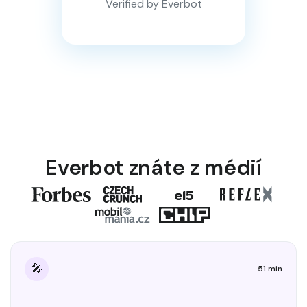
Verified by Everbot
Everbot znáte z médií
🎤
51 min