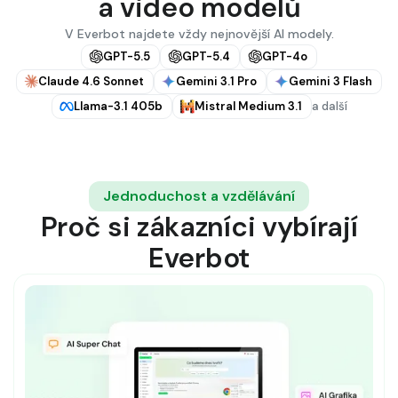
a video modelů
V Everbot najdete vždy nejnovější AI modely.
GPT-5.5
GPT-5.4
GPT-4o
Claude 4.6 Sonnet
Gemini 3.1 Pro
Gemini 3 Flash
Llama-3.1 405b
Mistral Medium 3.1
a další
Jednoduchost a vzdělávání
Proč si zákazníci vybírají
Everbot