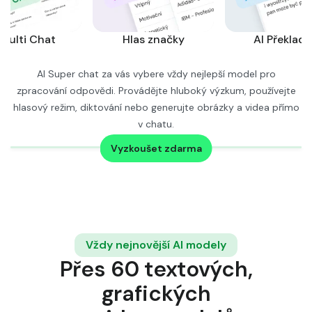
y
AI Překladač
AI Super chat za vás vybere vždy nejlepší model pro
zpracování odpovědi. Provádějte hluboký výzkum, používejte
hlasový režim, diktování nebo generujte obrázky a videa přímo
v chatu.
Zjistěte více →
Vyzkoušet zdarma
Vždy nejnovější AI modely
Přes 60 textových,
grafických