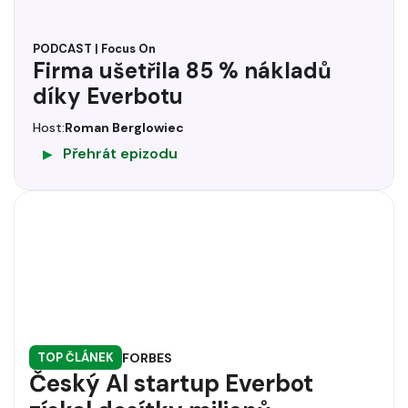
PODCAST | Focus On
Firma ušetřila 85 % nákladů
díky Everbotu
Host:
Roman Berglowiec
Přehrát epizodu
▶
FORBES
TOP ČLÁNEK
Český AI startup Everbot