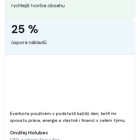
rychlejší tvorba obsahu
25 %
úspora nákladů
Everbota používám v podstatě každý den, šetří mi
spoustu práce, energie a vlastně i financí v celém týmu.
Ondřej Holubec
CSO, e-shopy Fexi a Foa