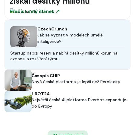
získal desítky milionů
Přečíst celý článek ↗
CzechCrunch
Jak se vyznat v modelech umělé
inteligence?
Startup nabízí řešení a nabírá desítky milionů korun na
expanzi a rozšíření týmu.
Časopis CHIP
Nová česká platforma je lepší než Perplexity
HROT24
Největší česká AI platforma Everbot expanduje
do Evropy