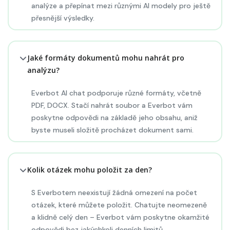
analýze a přepínat mezi různými AI modely pro ještě
přesnější výsledky.
Jaké formáty dokumentů mohu nahrát pro
analýzu?
Everbot AI chat podporuje různé formáty, včetně
PDF, DOCX. Stačí nahrát soubor a Everbot vám
poskytne odpovědi na základě jeho obsahu, aniž
byste museli složitě procházet dokument sami.
Kolik otázek mohu položit za den?
S Everbotem neexistují žádná omezení na počet
otázek, které můžete položit. Chatujte neomezeně
a klidně celý den – Everbot vám poskytne okamžité
odpovědi bez jakýchkoli denních limitů.