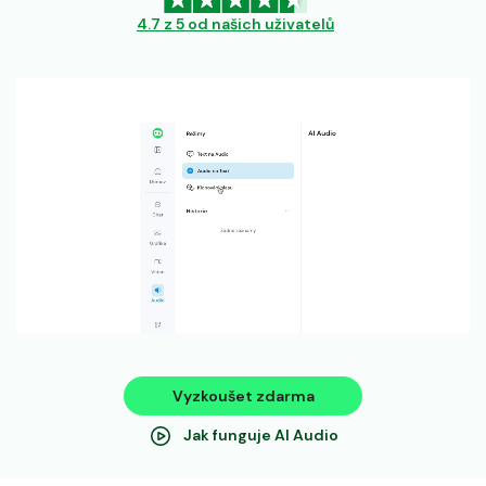
4.7 z 5 od našich uživatelů
Vyzkoušet zdarma
Jak funguje AI Audio