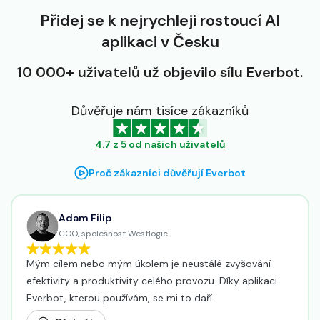
Přidej se k nejrychleji rostoucí AI
aplikaci v Česku
10 000+ uživatelů už objevilo sílu Everbot.
Důvěřuje nám tisíce zákazníků
4.7 z 5 od našich uživatelů
Proč zákazníci důvěřují Everbot
Adam Filip
COO, spolešnost Westlogic
Mým cílem nebo mým úkolem je neustálé zvyšování
efektivity a produktivity celého provozu. Díky aplikaci
Everbot, kterou používám, se mi to daří.