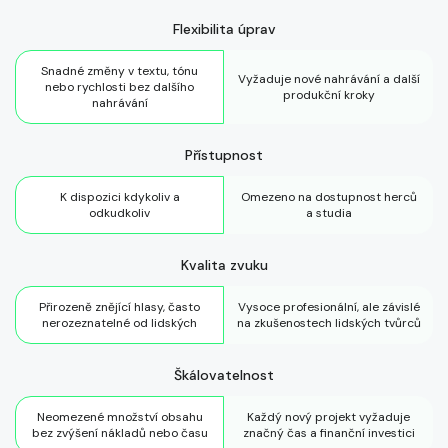
Flexibilita úprav
Snadné změny v textu, tónu
Vyžaduje nové nahrávání a další
nebo rychlosti bez dalšího
produkční kroky
nahrávání
Přístupnost
K dispozici kdykoliv a
Omezeno na dostupnost herců
odkudkoliv
a studia
Kvalita zvuku
Přirozeně znějící hlasy, často
Vysoce profesionální, ale závislé
nerozeznatelné od lidských
na zkušenostech lidských tvůrců
Škálovatelnost
Neomezené množství obsahu
Každý nový projekt vyžaduje
bez zvýšení nákladů nebo času
značný čas a finanční investici