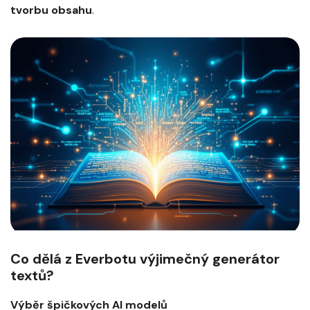
tvorbu obsahu
.
Co dělá z Everbotu výjimečný generátor
textů?
Výběr špičkových AI modelů