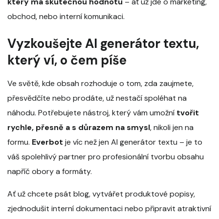
který má skutečnou hodnotu
– ať už jde o marketing,
obchod, nebo interní komunikaci.
Vyzkoušejte AI generátor textu,
který ví, o čem píše
Ve světě, kde obsah rozhoduje o tom, zda zaujmete,
přesvědčíte nebo prodáte, už nestačí spoléhat na
náhodu. Potřebujete nástroj, který vám umožní
tvořit
rychle, přesně a s důrazem na smysl
, nikoli jen na
formu.
Everbot
je víc než jen AI generátor textu – je to
váš spolehlivý partner pro profesionální tvorbu obsahu
napříč obory a formáty.
Ať už chcete psát blog, vytvářet produktové popisy,
zjednodušit interní dokumentaci nebo připravit atraktivní