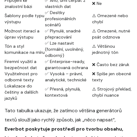
Připojení ke
✅ Ano, umí čerpat z
❌ Ne
znalostní bázi
vlastních dat
✅ Desítky
Šablony podle typu
⚠️ Omezené nebo
profesionálních
výstupu
chybí
scénářů
Možnost iterací a
✅ Plynulé, snadné
⚠️ Omezené, nutné
úprav výstupu
přepracování
psát odznova
✅ Lze nastavit
Tón a styl
⚠️ Většinou
(formální, uvolněný,
komunikace na míru
jednotný tón
odborný)
Firemní využití a
✅ Enterprise-ready,
❌ Často bez záruk
bezpečnost dat
garantovaná ochrana
Využitelnost pro
✅ Vysoká – právní,
❌ Spíše jen obecné
odborné texty
analytické, technické
texty
Lokalizace do
✅ Přesná, plynulá,
⚠️ Strojový překlad,
češtiny a dalších
kontextová
chybí nuance
jazyků
Tato tabulka ukazuje, že zatímco většina generátorů
textů slouží jako rychlý způsob, jak „něco napsat“,
Everbot poskytuje prostředí pro tvorbu obsahu,