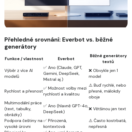
Přehledné srovnání: Everbot vs. běžné
generátory
Běžné generátory
Funkce / vlastnost
Everbot
textů
✅ Ano (Claude, GPT,
Výběr z více AI
❌ Obvykle jen 1
Gemini, DeepSeek,
modelů
model
Mistral aj.)
⚠️ Buď rychlé, nebo
✅ Možnost volby mezi
Rychlost a přesnost
přesné, málokdy
rychlostí a kvalitou
oboje
Multimodální práce
✅ Ano (hlavně GPT-4o,
(text, tabulky,
❌ Většinou jen text
DeepSeek)
obrázky)
Podpora češtiny na
✅ Přirozená,
⚠️ Často kostrbatá,
vysoké úrovni
kontextová
nepřesná