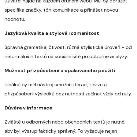
uživatel najde na každém druhém webu. Měl by odrážet
specifika značky, tón komunikace a přinášet novou
hodnotu.
Jazyková kvalita a stylová rozmanitost
Správná gramatika, čtivost, různá stylistická úroveň – od
neformálních textů na sociální sítě po odborné analýzy.
Možnost přizpůsobení a opakovaného použití
Ideálně by měl nástroj umožnit iteraci, revize a
přizpůsobení výsledků bez nutnosti začínat vždy od nuly.
Důvěra v informace
Zvláště u odborných nebo obchodních textů je nutné,
aby byl výstup fakticky správný. To vyžaduje nejen