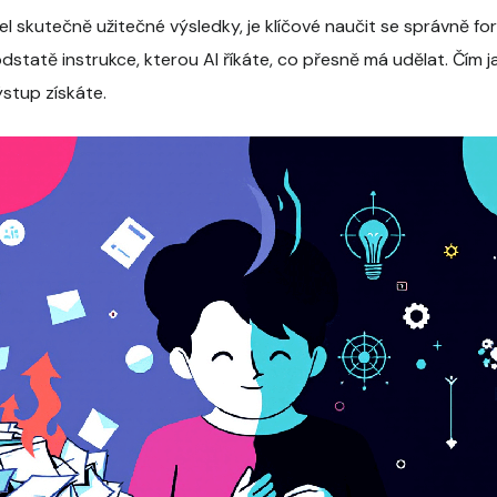
l skutečně užitečné výsledky, je klíčové naučit se správně for
odstatě instrukce, kterou AI říkáte, co přesně má udělat. Čím ja
ýstup získáte.