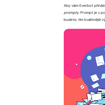
Aby vám Everbot přináše
prompty
. Prompt je v p
budete, tím kvalitnější v