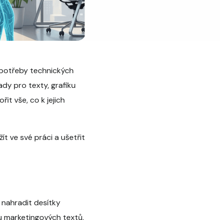
z potřeby technických
ady pro texty, grafiku
it vše, co k jejich
ít ve své práci a ušetřit
nahradit desítky
vu marketingových textů,