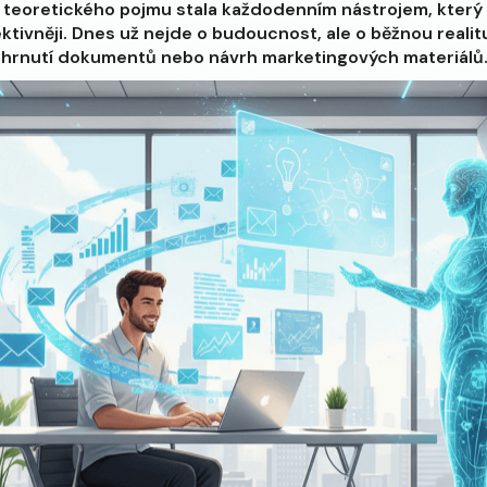
z teoretického pojmu stala každodenním nástrojem, kter
ektivněji. Dnes už nejde o budoucnost, ale o běžnou realitu
, shrnutí dokumentů nebo návrh marketingových materiálů