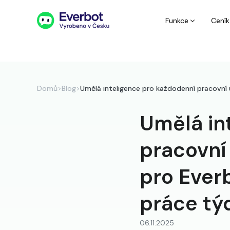
Funkce
Ceník
Domů
>
Blog
>
Umělá inteligence pro každodenní pracovní 
Umělá in
pracovní
pro Everb
práce tý
06.11.2025