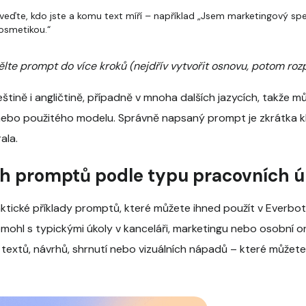
eďte, kdo jste a komu text míří – například „Jsem marketingový spec
osmetikou.“
dělte prompt do více kroků (nejdřív vytvořit osnovu, potom roz
štině i angličtině, případně v mnoha dalších jazycích, takže 
 nebo použitého modelu. Správně napsaný prompt je zkrátka k
rala.
h promptů podle typu pracovních ú
ktické příklady promptů, které můžete ihned použít v Everbotu
mohl s typickými úkoly v kanceláři, marketingu nebo osobní or
textů, návrhů, shrnutí nebo vizuálních nápadů – které můžete