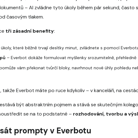
okumentů – AI zvládne tyto úkoly během pár sekund, často s v
pod časovým tlakem.
áce
tři zásadní benefity
:
í úkoly, které běžně trvají desítky minut, zvládnete s pomocí Everb
upů
– Everbot dokáže formulovat myšlenky srozumitelně, přehledně 
pomůže vám překonat tvůrčí bloky, navrhnout nové úhly pohledu nebo 
e
, takže Everbot máte po ruce kdykoliv – v kanceláři, na cestác
řestává být abstraktním pojmem a stává se skutečným kolegou,
soustředit se na to podstatné –
rozhodování, tvorbu a výs
sát prompty v Everbotu