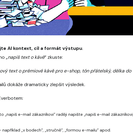
jte AI kontext, cíl a formát výstupu
.
ho „
napiš text o kávě
“ zkuste:
ový text o prémiové kávě pro e-shop, tón přátelský, délka do
ailů dokáže dramaticky zlepšit výsledek.
 Everbotem:
o „napiš e-mail zákazníkovi“ raději napište „napiš e-mail zákazníkovi,
 například „v bodech“, „stručně“, „formou e-mailu“ apod.