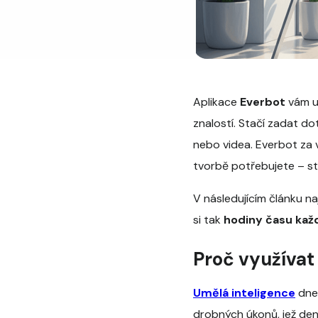
Aplikace
Everbot
vám um
znalostí. Stačí zadat dot
nebo videa. Everbot za v
tvorbě potřebujete – str
V následujícím článku n
si tak
hodiny času kaž
Proč využívat 
Umělá inteligence
dnes
drobných úkonů, jež denn