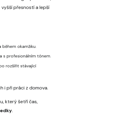
yšší přesností a lepší
ota během okamžiku.
a s profesionálním tónem.
rozšířit stávající
h i při práci z domova.
 který šetří čas,
ledky
.