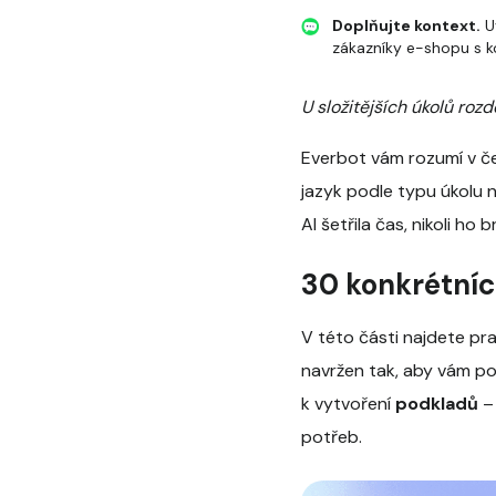
Doplňujte kontext.
Uv
zákazníky e-shopu s k
U složitějších úkolů roz
Everbot vám rozumí v če
jazyk podle typu úkolu
AI šetřila čas, nikoli ho b
30 konkrétníc
V této části najdete pra
navržen tak, aby vám po
k vytvoření
podkladů
– 
potřeb.