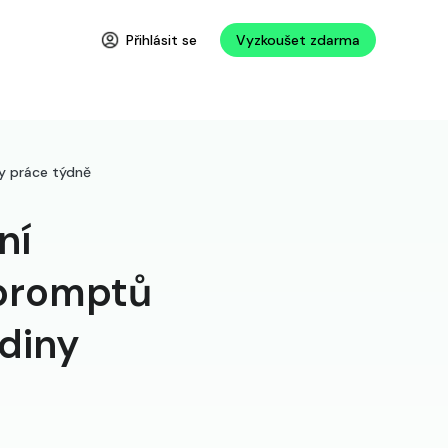
Přihlásit se
Vyzkoušet zdarma
ny práce týdně
ní
 promptů
odiny