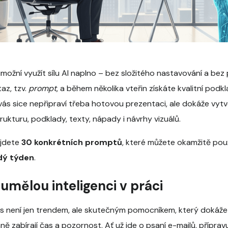
ožní využít sílu AI naplno – bez složitého nastavování a be
az, tzv.
prompt
, a během několika vteřin získáte kvalitní podkl
ás sice nepřipraví třeba hotovou prezentaci, ale dokáže vytvoř
ukturu, podklady, texty, nápady i návrhy vizuálů.
ajdete
30 konkrétních promptů
, které můžete okamžitě použ
dý týden
.
umělou inteligenci v práci
 není jen trendem, ale skutečným pomocníkem, který dokáže 
ě zabírají čas a pozornost. Ať už jde o psaní e-mailů, přípra