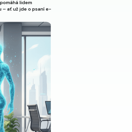
ý pomáhá lidem
 – ať už jde o psaní e-
.