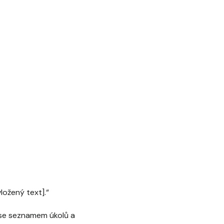
ložený text].“
 se seznamem úkolů a