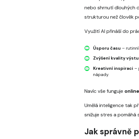
nebo shrnutí dlouhých d
strukturou než člověk 
Využití AI přináší do pr
Úsporu času
– rutinn
Zvýšení kvality výst
Kreativní inspiraci
– 
nápady.
Navíc vše funguje
onlin
Umělá inteligence tak p
snižuje stres a pomáhá 
Jak správně p