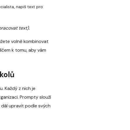
ialista, napiš text pro
pracovat text).
můžete volně kombinovat
líčem k tomu, aby vám
kolů
. Každý z nich je
ganizaci. Prompty slouží
 dál upravit podle svých