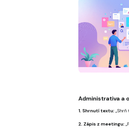
Administrativa a 
1. Shrnutí textu:
„Shrň t
2. Zápis z meetingu:
„P