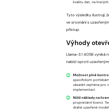
kvalitu dat, na který
Tyto výsledky ilustrují
ve srovnání s uzavřeným
přístup.
Výhody otevř
Llama-3.1 405B vyniká n
nabízí oproti uzavřený
Možnost plné kontro
specifickým potřebám,
zásadní zejména pro v
implementací.
Nižší náklady na lice
proprietární licenci. 
drahé uzavřené model