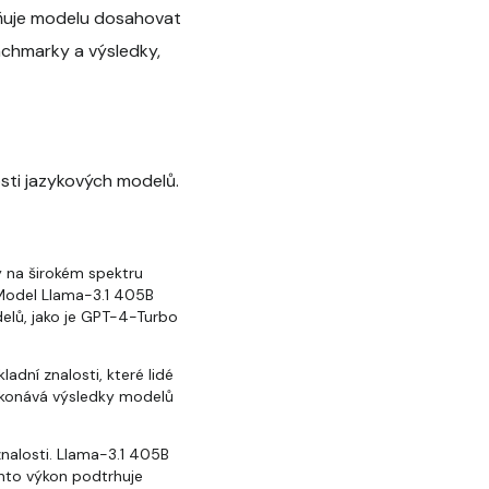
žňuje modelu dosahovat
enchmarky a výsledky,
sti jazykových modelů.
 na širokém spektru
 Model Llama-3.1 405B
delů, jako je GPT-4-Turbo
dní znalosti, které lidé
řekonává výsledky modelů
nalosti. Llama-3.1 405B
ento výkon podtrhuje