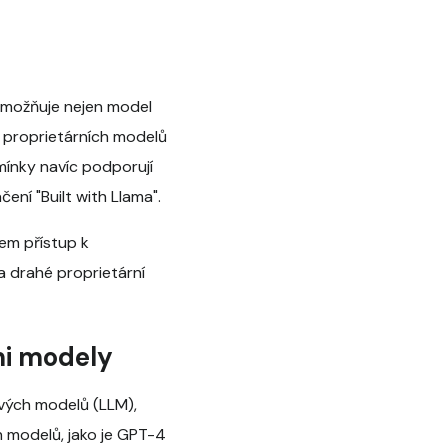
 umožňuje nejen model
y proprietárních modelů
dmínky navíc podporují
ní "Built with Llama".
em přístup k
a drahé proprietární
mi modely
ových modelů (LLM),
h modelů, jako je GPT-4