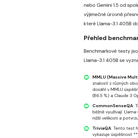
nebo Gemini 1.5 od spo
výjimečné úrovně přesnos
které Llama-3.1 405B do
Přehled benchma
Benchmarkové testy jsou
Llama-3.1 405B se vyznač
MMLU (Massive Mult
znalostí z různých ob
dosáhl v MMLU úspěšno
(86.5 %) a Claude 3 O
CommonSenseQA
: 
běžně využívají. Llam
nižší velikosti a potvr
TriviaQA
: Tento test
vykazuje úspěšnost **