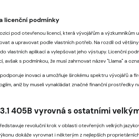
a licenční podmínky
pozici pod otevřenou licencí, která vývojářům a výzkumníkům
bovat a upravovat podle vlastních potřeb. Na rozdíl od většin
 do vlastních aplikací a vylepšovat jeho výstupy. Licenční po
, avšak s podmínkou, že musí zahrnovat název "Llama" a označe
podporuje inovaci a umožňuje širokému spektru vývojářů a fir
giím, aniž by museli vynakládat značné finanční prostředky n
3.1 405B vyrovná s ostatními velký
edstavuje revoluční krok v oblasti otevřených velkých jazyk
ýkonu dokáže vyrovnat i některým z nejlepších proprietárníc