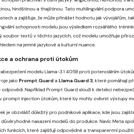
inou, hindštinou a thajštinou. Tato multilingvální podpora um
stech a zajišťuje, že může přinášet hodnotu jak vývojářům, 
ilingvální schopnosti modelu jsou výsledkem rozsáhlého trénin
ný soubor textů v těchto jazycích, což modelu umožňuje přiro
ledem na jemné jazykové a kulturní nuance.
kce a ochrana proti útokům
 zabezpečení modelu Llama-3.1 405B proti potenciálním útoků
roje jako
Prompt Guard
a
Llama Guard 3
, které pomáhají p
 odpovědi. Například Prompt Guard slouží k detekci nebez
. prompt injection útokům, které by mohly ovlivnit výstupy m
 je obzvlášť důležitý pro podnikové aplikace, kde jsou zajiště
o důvěryhodné nasazení modelů do produkce. Navíc Meta spol
ch funkcích, které zajišťují odpovědné a transparentní použit