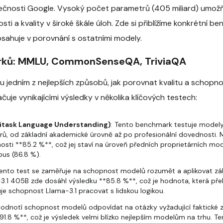
lečnosti Google. Vysoký počet parametrů (405 miliard) umo
ti a kvality v široké škále úloh. Zde si přiblížíme konkrétní b
sahuje v porovnání s ostatními modely.
rků: MMLU, CommonSenseQA, TriviaQA
 jedním z nejlepších způsobů, jak porovnat kvalitu a schopno
uje vynikajícími výsledky v několika klíčových testech:
itask Language Understanding)
: Tento benchmark testuje modely
orů, od základní akademické úrovně až po profesionální dovednosti.
sti **85.2 %**, což jej staví na úroveň předních proprietárních mo
pus (86.8 %).
Tento test se zaměřuje na schopnost modelů rozumět a aplikovat zákla
a-3.1 405B zde dosáhl výsledku **85.8 %**, což je hodnota, která p
zuje schopnost Llama-3.1 pracovat s lidskou logikou.
 hodnotí schopnost modelů odpovídat na otázky vyžadující faktické z
91.8 %**, což je výsledek velmi blízko nejlepším modelům na trhu. T