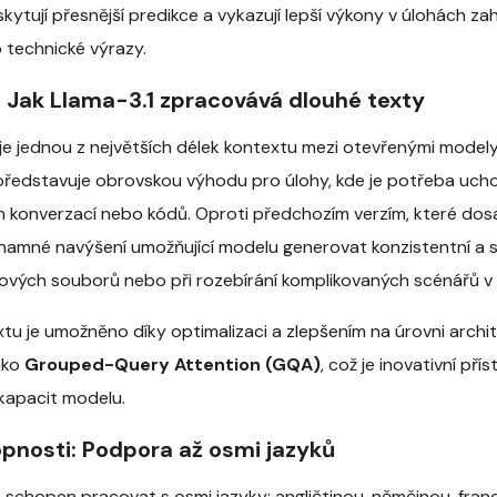
ytují přesnější predikce a vykazují lepší výkony v úlohách zahr
 technické výrazy.
: Jak Llama-3.1 zpracovává dlouhé texty
e jednou z největších délek kontextu mezi otevřenými modely
představuje obrovskou výhodu pro úlohy, kde je potřeba ucho
 konverzací nebo kódů. Oproti předchozím verzím, které do
namné navýšení umožňující modelu generovat konzistentní a s
ových souborů nebo při rozebírání komplikovaných scénářů v
tu je umožněno díky optimalizaci a zlepšením na úrovni archi
ako
Grouped-Query Attention (GQA)
, což je inovativní přís
kapacit modelu.
opnosti: Podpora až osmi jazyků
 schopen pracovat s osmi jazyky: angličtinou, němčinou, franco