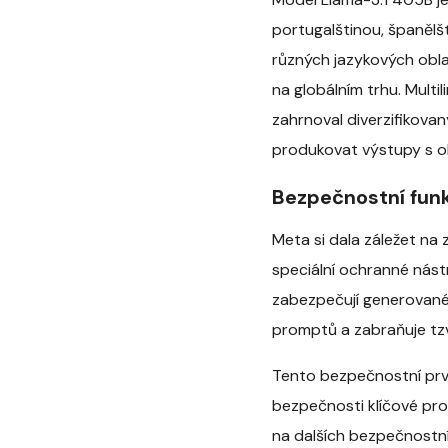
portugalštinou, španělšt
různých jazykových obla
na globálním trhu. Mult
zahrnoval diverzifikova
produkovat výstupy s oh
Bezpečnostní fun
Meta si dala záležet na
speciální ochranné nást
zabezpečují generované
promptů a zabraňuje tzv
Tento bezpečnostní prvek
bezpečnosti klíčové pr
na dalších bezpečnostní