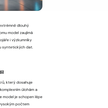
 extrémně dlouhý
tomu model zaujímá
vojáře i výzkumníky
bu syntetických dat.
íl
rů, který dosahuje
t komplexním úlohám a
že model je schopen lépe
to vysokým počtem