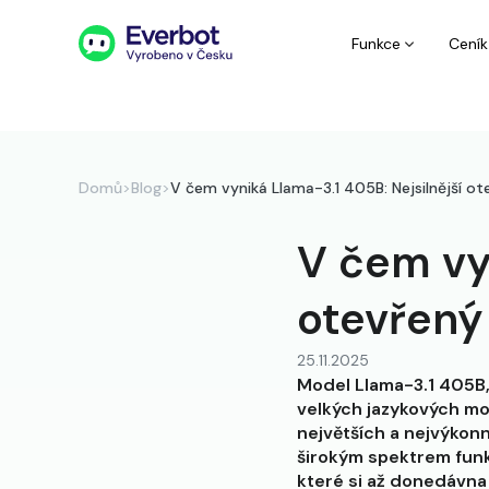
Funkce
Ceník
Domů
>
Blog
>
V čem vyniká Llama-3.1 405B: Nejsilnější 
V čem vy
otevřený
25.11.2025
Model Llama-3.1 405B,
velkých jazykových mo
největších a nejvýkon
širokým spektrem funk
které si až donedávna 