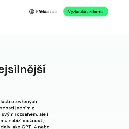
Přihlásit se
Vyzkoušet zdarma
jsilnější
lasti otevřených
snosti jedním z
 svým rozsahem, ale i
omu nabízí možnosti,
modely jako GPT-4 nebo