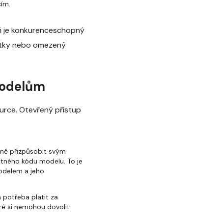
cím.
eň je konkurenceschopný
latky nebo omezený
modelům
urce. Otevřený přístup
lně přizpůsobit svým
otného kódu modelu. To je
modelem a jeho
 potřeba platit za
eré si nemohou dovolit