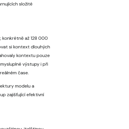
nujících složité
, konkrétně až 128 000
vat si kontext dlouhých
sahovaly kontextu pouze
mysluplné výstupy i při
 reálném čase.
tektury modelu a
tup zajišťující efektivní
uzštinou, italštinou,