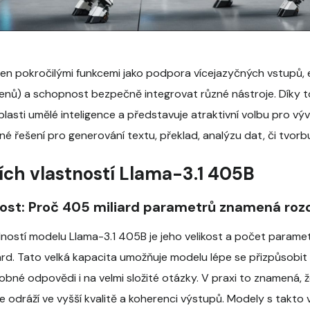
ven pokročilými funkcemi jako podpora vícejazyčných vstupů,
kenů) a schopnost bezpečně integrovat různé nástroje. Díky 
lasti umělé inteligence a představuje atraktivní volbu pro vý
silné řešení pro generování textu, překlad, analýzu dat, či tvor
ích vlastností Llama-3.1 405B
st: Proč 405 miliard parametrů znamená rozd
ností modelu Llama-3.1 405B je jeho velikost a počet paramet
ard. Tato velká kapacita umožňuje modelu lépe se přizpůsobi
bné odpovědi i na velmi složité otázky. V praxi to znamená, 
e odráží ve vyšší kvalitě a koherenci výstupů. Modely s tak