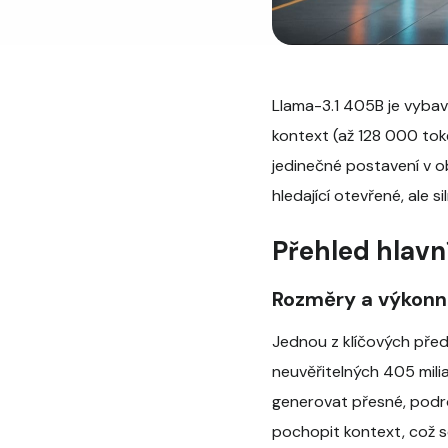
Llama-3.1 405B je vyba
kontext (až 128 000 to
jedinečné postavení v ob
hledající otevřené, ale 
Přehled hlavn
Rozměry a výkonno
Jednou z klíčových před
neuvěřitelných 405 mili
generovat přesné, podro
pochopit kontext, což s