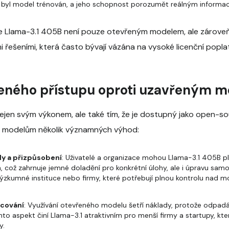
ch byl model trénován, a jeho schopnost porozumět reálným informa
, že Llama-3.1 405B není pouze otevřeným modelem, ale zárov
i řešeními, která často bývají vázána na vysoké licenční pop
eného přístupu oproti uzavřeným 
ejen svým výkonem, ale také tím, že je dostupný jako open-so
m modelům několik významných výhod:
ly a přizpůsobení
: Uživatelé a organizace mohou Llama-3.1 405B p
 což zahrnuje jemné doladění pro konkrétní úlohy, ale i úpravu sam
ýzkumné instituce nebo firmy, které potřebují plnou kontrolu nad 
ncování
: Využívání otevřeného modelu šetří náklady, protože odpadá
Tento aspekt činí Llama-3.1 atraktivním pro menší firmy a startupy, kt
y.