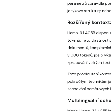
parametrů zpravidla posk
jazykové struktury nebo
Rozšířený kontext
Llama-3.1 405B disponuj
tokenů. Tato vlastnost 
dokumentů, komplexních
8 000 tokenů, jde o výz
zpracování velkých text
Toto prodloužení kontex
pokročilým technikám j
zachování paměťových 
Multilingvální sch
Model Llama-3.1 405B je