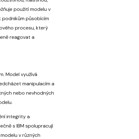
ožňuje použití modelu v
tak podnikům působícím
kového procesu, který
zeně reagovat a
m. Model využívá
ředcházet manipulacím a
pečných nebo nevhodných
odelu.
ní integrity a
ečně s IBM spolupracují
í modelu v různých