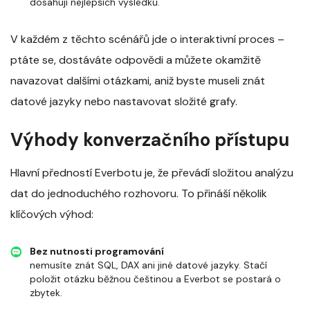
dosahují nejlepších výsledků.
V každém z těchto scénářů jde o interaktivní proces –
ptáte se, dostáváte odpovědi a můžete okamžitě
navazovat dalšími otázkami, aniž byste museli znát
datové jazyky nebo nastavovat složité grafy.
Výhody konverzačního přístupu
Hlavní předností Everbotu je, že převádí složitou analýzu
dat do jednoduchého rozhovoru. To přináší několik
klíčových výhod:
Bez nutnosti programování
nemusíte znát SQL, DAX ani jiné datové jazyky. Stačí
položit otázku běžnou češtinou a Everbot se postará o
zbytek.