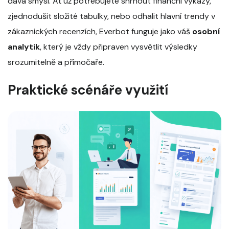
dává smysl. Ať už potřebujete shrnout finanční výkazy,
zjednodušit složité tabulky, nebo odhalit hlavní trendy v
zákaznických recenzích, Everbot funguje jako váš
osobní
analytik
, který je vždy připraven vysvětlit výsledky
srozumitelně a přímočaře.
Praktické scénáře využití