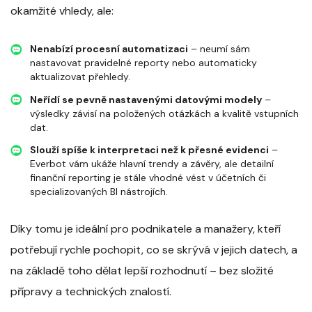
okamžité vhledy, ale:
Nenabízí procesní automatizaci
– neumí sám
nastavovat pravidelné reporty nebo automaticky
aktualizovat přehledy.
Neřídí se pevně nastavenými datovými modely
–
výsledky závisí na položených otázkách a kvalitě vstupních
dat.
Slouží spíše k interpretaci než k přesné evidenci
–
Everbot vám ukáže hlavní trendy a závěry, ale detailní
finanční reporting je stále vhodné vést v účetních či
specializovaných BI nástrojích.
Díky tomu je ideální pro podnikatele a manažery, kteří
potřebují rychle pochopit, co se skrývá v jejich datech, a
na základě toho dělat lepší rozhodnutí – bez složité
přípravy a technických znalostí.