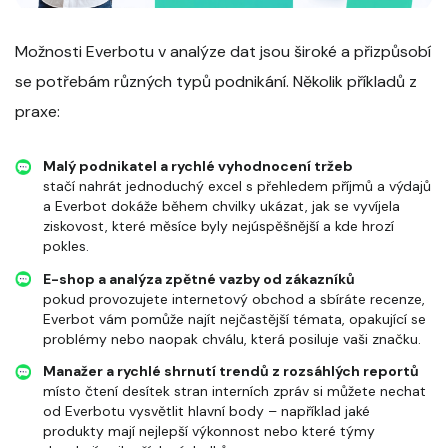
Možnosti Everbotu v analýze dat jsou široké a přizpůsobí
se potřebám různých typů podnikání. Několik příkladů z
praxe:
Malý podnikatel a rychlé vyhodnocení tržeb
stačí nahrát jednoduchý excel s přehledem příjmů a výdajů
a Everbot dokáže během chvilky ukázat, jak se vyvíjela
ziskovost, které měsíce byly nejúspěšnější a kde hrozí
pokles.
E-shop a analýza zpětné vazby od zákazníků
pokud provozujete internetový obchod a sbíráte recenze,
Everbot vám pomůže najít nejčastější témata, opakující se
problémy nebo naopak chválu, která posiluje vaši značku.
Manažer a rychlé shrnutí trendů z rozsáhlých reportů
místo čtení desítek stran interních zpráv si můžete nechat
od Everbotu vysvětlit hlavní body – například jaké
produkty mají nejlepší výkonnost nebo které týmy