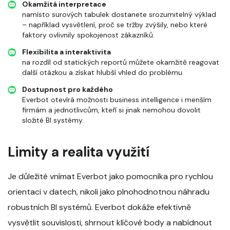
Okamžitá interpretace
namísto surových tabulek dostanete srozumitelný výklad
– například vysvětlení, proč se tržby zvýšily, nebo které
faktory ovlivnily spokojenost zákazníků.
Flexibilita a interaktivita
na rozdíl od statických reportů můžete okamžitě reagovat
další otázkou a získat hlubší vhled do problému.
Dostupnost pro každého
Everbot otevírá možnosti business intelligence i menším
firmám a jednotlivcům, kteří si jinak nemohou dovolit
složité BI systémy.
Limity a realita využití
Je důležité vnímat Everbot jako pomocníka pro rychlou
orientaci v datech, nikoli jako plnohodnotnou náhradu
robustních BI systémů. Everbot dokáže efektivně
vysvětlit souvislosti, shrnout klíčové body a nabídnout