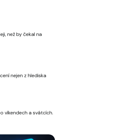
ji, než by čekal na
ení nejen z hlediska
 o víkendech a svátcích.