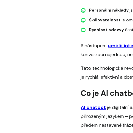
Personální náklady
js
Škálovatelnost
je ome
Rychlost odezvy
čast
S nástupem
umělé inte
konverzací najednou, ne
Tato technologická rev
je rychlá, efektivní a do
Co je AI chatb
AI chatbot
je digitální
přirozeným jazykem – po
předem nastavené fráze,