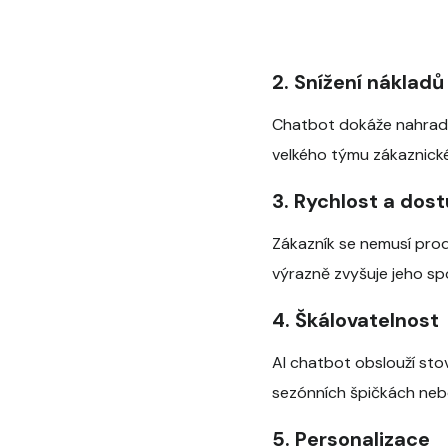
2. Snížení nákladů
Chatbot dokáže nahradit
velkého týmu zákaznické
3. Rychlost a dos
Zákazník se nemusí prod
výrazně zvyšuje jeho spo
4. Škálovatelnost
AI chatbot obslouží stov
sezónních špičkách neb
5. Personalizace