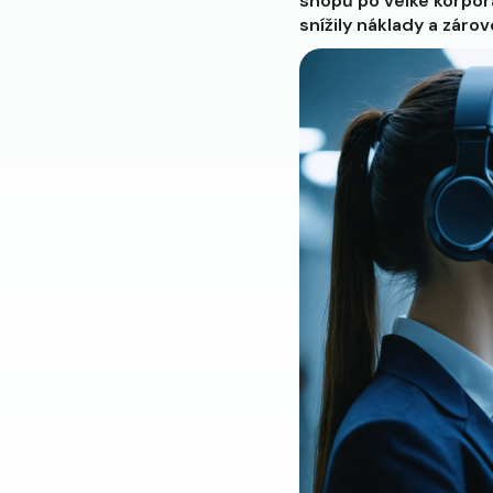
shopů po velké korpora
snížily náklady a zár