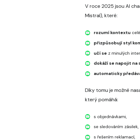
V roce 2025 jsou AI ch
Mistral), které:
rozumí kontextu
celé
přizpůsobují styl k
učí se
z minulých inter
dokáží se napojit na
automaticky předáva
Díky tomu je možné nasa
který pomáhá:
s objednávkami,
se sledováním zásilek,
s řešením reklamací,