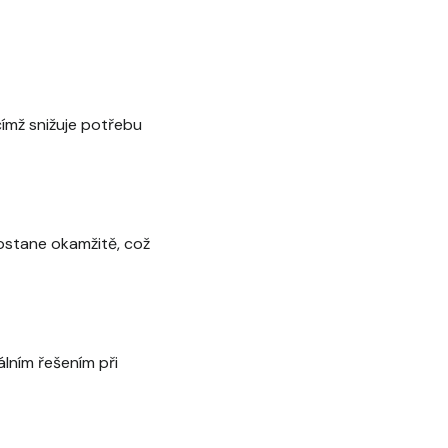
čímž snižuje potřebu
dostane okamžitě, což
álním řešením při