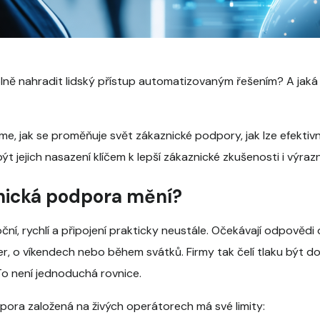
lně nahradit lidský přístup automatizovaným řešením? A jaká 
me, jak se proměňuje svět zákaznické podpory, jak lze efekti
t jejich nasazení klíčem k lepší zákaznické zkušenosti i výra
nická podpora mění?
ční, rychlí a připojení prakticky neustále. Očekávají odpovědi
čer, o víkendech nebo během svátků. Firmy tak čelí tlaku být 
To není jednoduchá rovnice.
pora založená na živých operátorech má své limity: