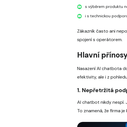
s výběrem produktu ne
i s technickou podpor
Zákazník často ani nepo
spojení s operátorem.
Hlavní přínos
Nasazení AI chatbota do
efektivity, ale i z pohle
1. Nepřetržitá po
AI chatbot nikdy nespí. 
To znamená, že firma je