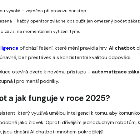
ou vysoké – zejména při provozu nonstop.
zená – každý operátor zvládne obsloužit jen omezený počet zákazn
o závisí na momentálním vytížení týmu.
ligence
přichází řešení, které mění pravidla hry.
AI chatbot
d
únavně, bez přestávek a s konzistentní kvalitou odpovědí.
oluce otevírá dveře k novému přístupu –
automatizace záka
stupná i pro menší podniky.
ot a jak funguje v roce 2025?
 asistent, který využívá umělou inteligenci k tomu, aby komunik
dobně jako člověk. Oproti dřívějším jednoduchým robotům, kt
 jsou dnešní AI chatboti mnohem pokročilejší.