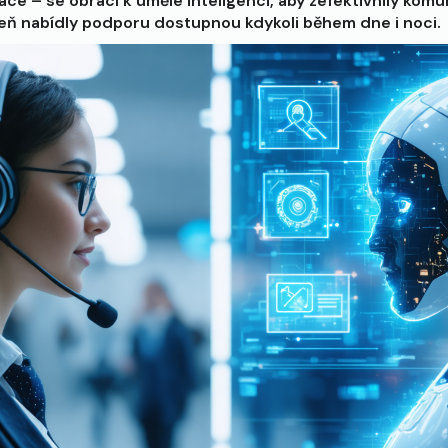
ce – se obrací k umělé inteligenci, aby zefektivnily komun
oveň nabídly podporu dostupnou kdykoli během dne i noci.