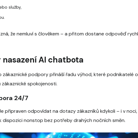
bo služby,
ou.
zná, že nemluví s člověkem – a přitom dostane odpověď rychle
y nasazení AI chatbota
 zákaznické podpory přináší řadu výhod, které podnikatelé oc
du zákaznické spokojenosti.
dpora 24/7
Je připraven odpovídat na dotazy zákazníků kdykoli – i v noci,
 k dispozici nonstop bez potřeby drahých nočních směn.