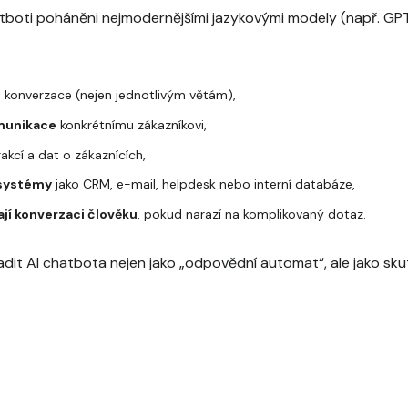
atboti poháněni nejmodernějšími jazykovými modely (např. GP
 konverzace (nejen jednotlivým větám),
omunikace
konkrétnímu zákazníkovi,
akcí a dat o zákaznících,
 systémy
jako CRM, e-mail, helpdesk nebo interní databáze,
jí konverzaci člověku
, pokud narazí na komplikovaný dotaz.
dit AI chatbota nejen jako „odpovědní automat“, ale jako sk