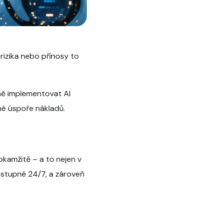
rizika nebo přínosy to
vně implementovat AI
zné úspoře nákladů.
 okamžitě – a to nejen v
dostupné 24/7, a zároveň