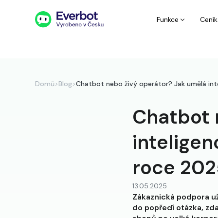
Funkce
Ceník
Domů
>
Blog
>
Chatbot nebo živý operátor? Jak umělá int
Chatbot 
intelige
roce 202
13.05.2025
Zákaznická podpora už
do popředí otázka, zda