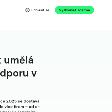
Přihlásit se
Vyzkoušet zdarma
k umělá
odporu v
roce 2025 se dostává
le více firem – od e-