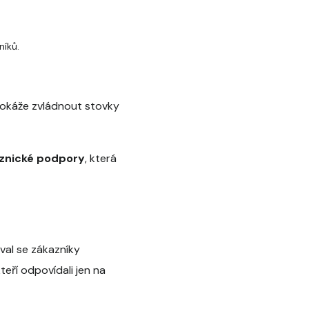
íků.
okáže zvládnout stovky
znické podpory
, která
oval se zákazníky
eří odpovídali jen na