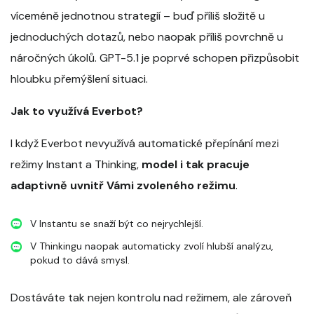
víceméně jednotnou strategií – buď příliš složitě u
jednoduchých dotazů, nebo naopak příliš povrchně u
náročných úkolů. GPT-5.1 je poprvé schopen přizpůsobit
hloubku přemýšlení situaci.
Jak to využívá Everbot?
I když Everbot nevyužívá automatické přepínání mezi
režimy Instant a Thinking,
model i tak pracuje
adaptivně uvnitř Vámi zvoleného režimu
.
V Instantu se snaží být co nejrychlejší.
V Thinkingu naopak automaticky zvolí hlubší analýzu,
pokud to dává smysl.
Dostáváte tak nejen kontrolu nad režimem, ale zároveň