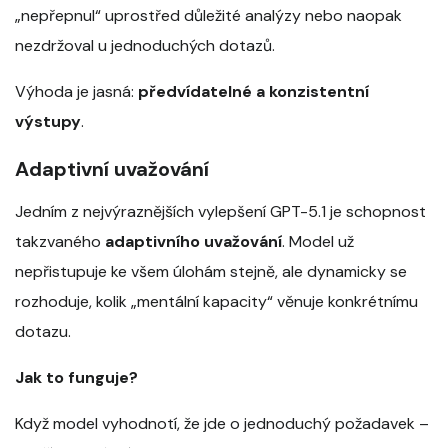
„nepřepnul“ uprostřed důležité analýzy nebo naopak
nezdržoval u jednoduchých dotazů.
Výhoda je jasná:
předvídatelné a konzistentní
výstupy
.
Adaptivní uvažování
Jedním z nejvýraznějších vylepšení GPT-5.1 je schopnost
takzvaného
adaptivního uvažování
. Model už
nepřistupuje ke všem úlohám stejně, ale dynamicky se
rozhoduje, kolik „mentální kapacity“ věnuje konkrétnímu
dotazu.
Jak to funguje?
Když model vyhodnotí, že jde o jednoduchý požadavek –