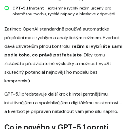
GPT-5.1 Instant
– extrémně rychlý režim určený pro
okamžitou tvorbu, rychlé nápady a bleskové odpovědi.
Zatímco OpenAI standardně používá automatické
přepínání mezi rychlým a analytickým režimem, Everbot
dává uživatelům plnou kontrolu:
režim si vybíráte sami
podle toho, co právě potřebujete
. Díky tomu
získáváte předvídatelné výsledky a možnost využít
skutečný potenciál nejnovějšího modelu bez
kompromisů.
GPT-5.1 představuje další krok k inteligentnějšímu,
intuitivnějšímu a spolehlivějšímu digitálnímu asistentovi –
a Everbot je připraven nabídnout vám jeho sílu naplno.
Co je nového v GPT-5.1 oproti