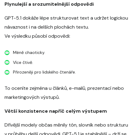
Plynulejší a srozumitelnější odpovědi
GPT-5.1 dokáže lépe strukturovat text a udržet logickou
návaznost i na delších plochách textu.
Ve výsledku působí odpovědi:
Méně chaoticky.
Více čtivě.
Přirozeněji pro lidského čtenáře.
To oceníte zejména u článků, e-mailů, prezentací nebo
marketingových výstupů.
Větší konzistence napříč celým výstupem
Dřívější modely občas měnily tón, slovník nebo strukturu
v průběhu delší odpovědi. GPT-5.1 je stabilnější – drží se