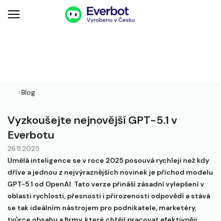
<
Blog
Vyzkoušejte nejnovější GPT-5.1 v
Everbotu
26.11.2025
Umělá inteligence se v roce 2025 posouvá rychleji než kdy
dříve a jednou z nejvýraznějších novinek je příchod modelu
GPT-5.1 od OpenAI. Tato verze přináší zásadní vylepšení v
oblasti rychlosti, přesnosti i přirozenosti odpovědí a stává
se tak ideálním nástrojem pro podnikatele, marketéry,
tvůrce obsahu a firmy, které chtějí pracovat efektivněji.