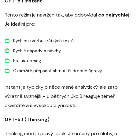
GPT-5.1 Instant
Tento režim je navržen tak, aby odpovídal
co nejrychleji
.
Je ideální pro:
Rychlou tvorbu krátkých textů.
Rychlé nápady a návrhy.
Brainstorming.
Okamžité přepsání, shrnutí či drobné úpravy.
Instant je typicky o něco méně analytický, ale zato
výrazně svižnější – u běžných úkolů reaguje téměř
okamžitě a s vysokou plynulostí.
GPT-5.1 (Thinking)
Thinking mód je pravý opak. Je určený pro úlohy, u