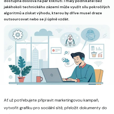
dostupná doslova na pár kliknutí. I malý podnikatel bez
jakéhokoli technického zázemí může využít sílu pokročilých
algoritmů a získat výhodu, kterou by dříve musel draze
outsourcovat nebo se jí úplně vzdát.
Ať už potřebujete připravit marketingovou kampaň,
vytvořit grafiku pro sociální sítě, přeložit dokumenty do