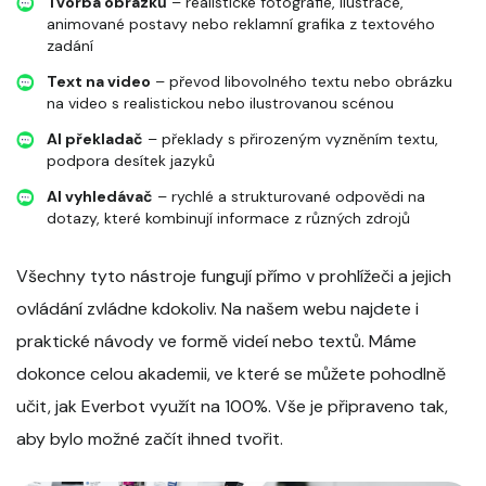
Tvorba obrázků
– realistické fotografie, ilustrace,
animované postavy nebo reklamní grafika z textového
zadání
Text na video
– převod libovolného textu nebo obrázku
na video s realistickou nebo ilustrovanou scénou
AI překladač
– překlady s přirozeným vyzněním textu,
podpora desítek jazyků
AI vyhledávač
– rychlé a strukturované odpovědi na
dotazy, které kombinují informace z různých zdrojů
Všechny tyto nástroje fungují přímo v prohlížeči a jejich
ovládání zvládne kdokoliv. Na našem webu najdete i
praktické návody ve formě videí nebo textů. Máme
dokonce celou akademii, ve které se můžete pohodlně
učit, jak Everbot využít na 100%. Vše je připraveno tak,
aby bylo možné začít ihned tvořit.