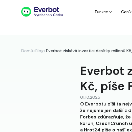
Funkce
Ceník
Domů
>
Blog
>
Everbot získává investici desítky milionů Kč
Everbot z
Kč, píše 
01.10.2025
O Everbotu píší ta ne
že nejsme jen další z 
Forbes zdůrazňuje, že 
korun, CzechCrunch uk
a Hrot24 píše o naší ex