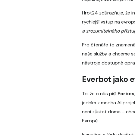
Hrot24 zdůrazňuje, že i
rychlejší vstup na evrop
a srozumitelného přístup
Pro čtenáře to znamená 
naše služby a chceme s
nástroje dostupné opr
Everbot jako 
To, že o nás píší
Forbes
jedním z mnoha AI proje
není zůstat doma – chce
Evropě.
Investice v řádu desíte