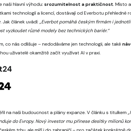
 naši hlavní výhodu:
srozumitelnost a praktičnost
. Místo 
ítkami technologií a licencí, dostávají od Everbotu přehledné r
 Jak článek uvádí:
„Everbot pomáhá českým firmám i jednotli
ost vyzkoušet různé modely bez technických bariér.“
ím, co nás odlišuje – nedodáváme jen technologii, ale také
náv
hou uživatelé okamžitě začít využívat AI v praxi.
ot24
řil na naši budoucnost a plány expanze. V článku s titulkem
„
duje do Evropy. Nový investor mu přinese desítky milionů ko
českém trhu, ale míří i do zahraničí – pro začátek konkrétně 