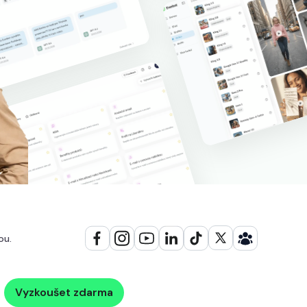
ou.
Vyzkoušet zdarma