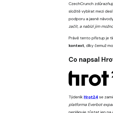
CzechCrunch zdůrazňuje
složitě vybírat mezi des
podporu a jasné návody.
začít, a nabízí jim možn
Právě tento přístup je t
kontext
, díky čemuž mo
Co napsal Hr
Týdeník
Hrot24
se zamě
platforma Everbot expan
neplánuje zůstat jen na 