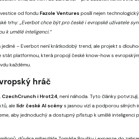
nvestice od fondu
Fazole Ventures
posílí nejen technologický
ské trhy:
„Everbot chce být pro české i evropské uživatele 
u k umělé inteligenci.“
jediné – Everbot není krátkodobý trend, ale projekt s dlouho
e stát platformou, která propojí české know-how s evropským
avdu každému.
evropský hráč
, CzechCrunch i Hrot24
, není náhoda. Tyto články potvrzují,
ktů, ale
lídr české AI scény
s jasnou vizí a podporou silných 
me, aby jednoduchý a dostupný přístup k umělé inteligenci poz
k milionů, důvěra miliardáře Tomáše Boušky i expanze do zahran