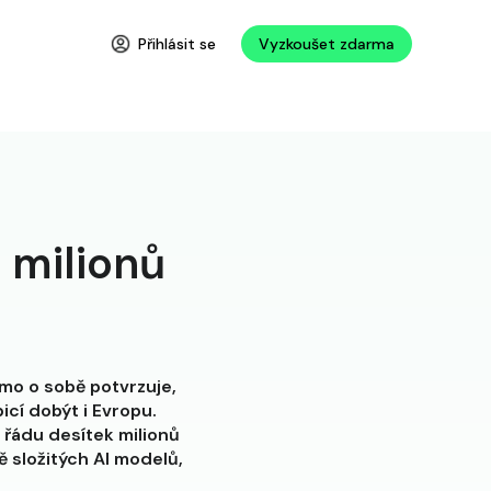
Přihlásit se
Vyzkoušet zdarma
 milionů
mo o sobě potvrzuje,
icí dobýt i Evropu.
 řádu desítek milionů
 složitých AI modelů,