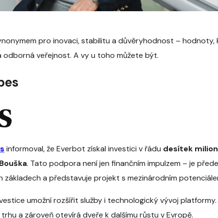
ynonymem pro inovaci, stabilitu a důvěryhodnost – hodnoty, k
ři a odborná veřejnost. A vy u toho můžete být.
bes
s
informoval, že Everbot získal investici v řádu
desítek milio
Bouška
. Tato podpora není jen finančním impulzem – je před
h základech a představuje projekt s mezinárodním potenciále
vestice umožní rozšířit služby i technologický vývoj platformy.
trhu a zároveň otevírá dveře k dalšímu růstu v Evropě.