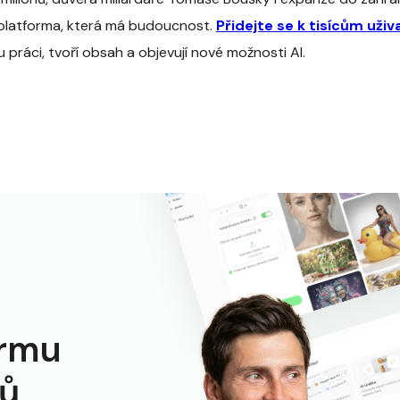
 platforma, která má budoucnost.
Přidejte se k tisícům uživ
 práci, tvoří obsah a objevují nové možnosti AI.
ormu
ků