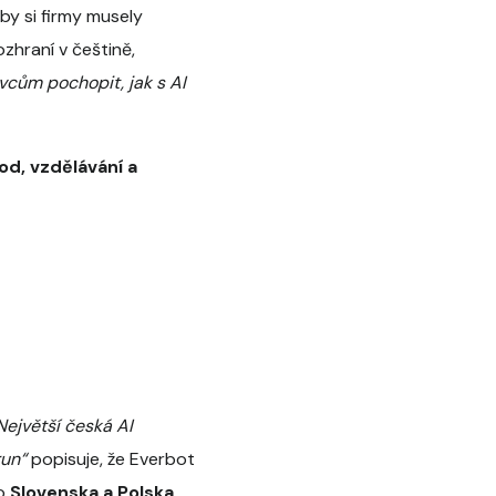
aby si firmy musely
ozhraní v češtině,
vcům pochopit, jak s AI
od, vzdělávání a
Největší česká AI
run“
popisuje, že Everbot
do
Slovenska a Polska
.