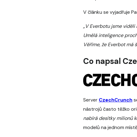
V článku se vyjadřuje Pa
„V Everbotu jsme viděli
Umělá inteligence proch
Věříme, že Everbot má ša
Co napsal Cz
Server
CzechCrunch
se
nástrojů často těžko ori
nabírá desítky milionů k
modelů na jednom místě