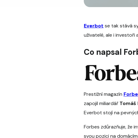
Everbot
se tak stává s
uživatelé, ale i investo
Co napsal For
Prestižní magazín
Forbe
zapojil miliardář
Tomáš 
Everbot stojí na pevnýc
Forbes zdůrazňuje, že in
svou pozici na domácím 