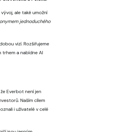
 vývoj, ale také umožní
synonymem jednoduchého
dobou vizí. Rozšiřujeme
 trhem a nabídne AI
 že Everbot není jen
investorů. Naším cílem
nali i uživatelé v celé
ičí jsou jasným