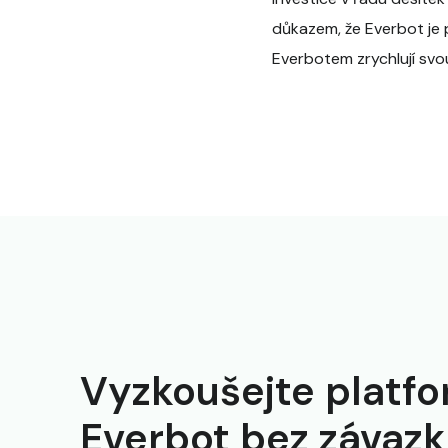
důkazem, že Everbot je
Everbotem zrychlují svou
Vyzkoušejte platf
Everbot bez závaz