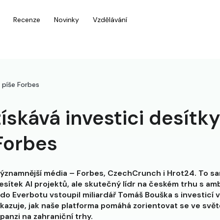
Recenze
Novinky
Vzdělávání
, píše Forbes
ískává investici desítky
Forbes
jvýznamnější média – Forbes, CzechCrunch i Hrot24. To sa
desítek AI projektů, ale skutečný lídr na českém trhu s amb
do Everbotu vstoupil miliardář Tomáš Bouška s investicí v
azuje, jak naše platforma pomáhá zorientovat se ve světě
panzi na zahraniční trhy.