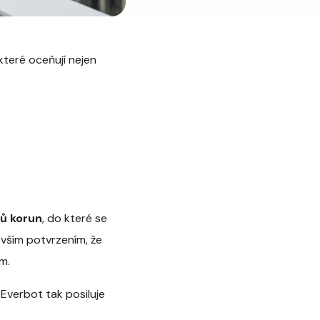
teré oceňují nejen
nů korun
, do které se
evším potvrzením, že
m.
 Everbot tak posiluje