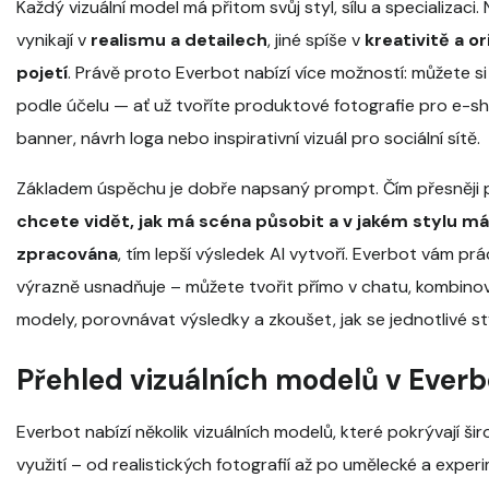
Každý vizuální model má přitom svůj styl, sílu a specializaci
vynikají v
realismu a detailech
, jiné spíše v
kreativitě a o
pojetí
. Právě proto Everbot nabízí více možností: můžete s
podle účelu — ať už tvoříte produktové fotografie pro e-s
banner, návrh loga nebo inspirativní vizuál pro sociální sítě.
Základem úspěchu je dobře napsaný prompt. Čím přesněji 
chcete vidět, jak má scéna působit a v jakém stylu má
zpracována
, tím lepší výsledek AI vytvoří. Everbot vám pr
výrazně usnadňuje – můžete tvořit přímo v chatu, kombino
modely, porovnávat výsledky a zkoušet, jak se jednotlivé styl
Přehled vizuálních modelů v Everb
Everbot nabízí několik vizuálních modelů, které pokrývají š
využití – od realistických fotografií až po umělecké a exper