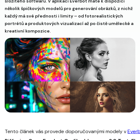
složitého softwaru. V aplikaci Everbot máte k dispozici
několik špičkových modelů pro generování obrázků, z nichž
každý má své přednosti i limity – od fotorealistických
portrétů a produktových vizualizací až po čistě umělecké a
kreativní kompozice.
Tento článek vás provede doporučovanými modely v
Ever