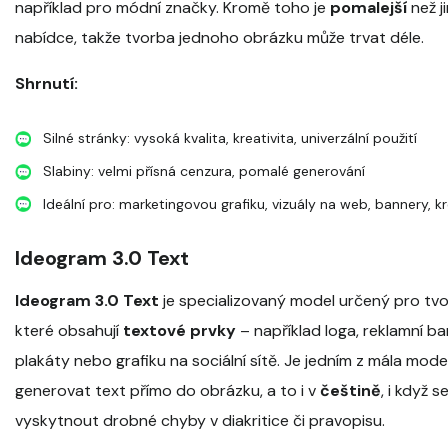
například pro módní značky. Kromě toho je
pomalejší
než j
nabídce, takže tvorba jednoho obrázku může trvat déle.
Shrnutí:
Silné stránky: vysoká kvalita, kreativita, univerzální použití
Slabiny: velmi přísná cenzura, pomalé generování
Ideální pro: marketingovou grafiku, vizuály na web, bannery, k
Ideogram 3.0 Text
Ideogram 3.0 Text
je specializovaný model určený pro tv
které obsahují
textové prvky
– například loga, reklamní ba
plakáty nebo grafiku na sociální sítě. Je jedním z mála mode
generovat text přímo do obrázku, a to i v
češtině
, i když
vyskytnout drobné chyby v diakritice či pravopisu.