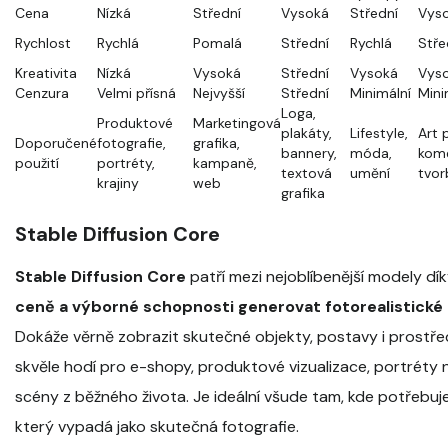
Cena
Nízká
Střední
Vysoká
Střední
Vys
Rychlost
Rychlá
Pomalá
Střední
Rychlá
Stře
Kreativita
Nízká
Vysoká
Střední
Vysoká
Vys
Cenzura
Velmi přísná
Nejvyšší
Střední
Minimální
Mini
Loga,
Produktové
Marketingová
plakáty,
Lifestyle,
Art 
Doporučené
fotografie,
grafika,
bannery,
móda,
kome
použití
portréty,
kampaně,
textová
umění
tvor
krajiny
web
grafika
Stable Diffusion Core
Stable Diffusion Core
patří mezi nejoblíbenější modely dí
ceně a výborné schopnosti generovat fotorealistické
Dokáže věrně zobrazit skutečné objekty, postavy i prostřed
skvěle hodí pro e-shopy, produktové vizualizace, portréty n
scény z běžného života. Je ideální všude tam, kde potřebuj
který vypadá jako skutečná fotografie.