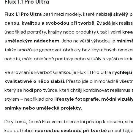
Flux 1.1 Pro Ultra
Flux 1.1 Pro Ultra
patří mezi modely, které nabízejí
skvělý 
cenou, kvalitou a svobodou při tvorbě
. Zvládá jak realis
(například portréty, krajiny nebo produkty), tak i velmi
krea
uměleckým nádechem
. Jeho největší výhodou je
minimá
takže umožňuje generovat obrázky bez zbytečných omezení
nahotu, málo oblečené postavy nebo vizuály s vyšší estetic
Ve srovnání s Everbot Grafikou je Flux 1.1 Pro Ultra
rychlejší
kvalitativně o něco slabší
. Přesto jde o mimořádně všest
který se hodí pro tvůrce, kteří chtějí kombinovat realismus 
stylem – například pro
lifestyle fotografie, módní vizuál
snímky nebo umělecké projekty
.
Díky tomu, že má Flux velmi tolerantní přístup k obsahu, si ho
kdo potřebují
naprostou svobodu při tvorbě
a nechtějí,