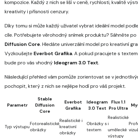
kompozice. Každý z nich se liší v ceně, rychlosti, kvalitě výs
kreativity i přísnosti cenzury.
Díky tomu si může každý uživatel vybrat ideální model podl
cíle. Potřebujete věrohodný snímek produktu? Sáhněte po
Diffusion Core
. Hledáte univerzální model pro kreativní gra
Vyzkoušejte
Everbot Grafika
. A pokud pracujete s textem
bude pro vás vhodný
Ideogram 3.0 Text
.
Následující přehled vám pomůže zorientovat se v jednotliv
pochopit, který z nich se nejlépe hodí pro váš projekt.
Stable
Everbot
Ideogram
Flux 1.1
Parametr
Diffusion
My
Grafika
3.0 Text
Pro Ultra
Core
Realistické
Realistické i
Fotorealistické
Obrázky s
i
Prof
Typ výstupu
kreativní
obrázky
textem
umělecké
vizu
obrázky
výstupy