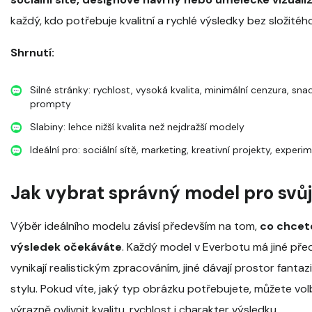
každý, kdo potřebuje kvalitní a rychlé výsledky bez složitého
Shrnutí:
Silné stránky: rychlost, vysoká kvalita, minimální cenzura, sn
prompty
Slabiny: lehce nižší kvalita než nejdražší modely
Ideální pro: sociální sítě, marketing, kreativní projekty, experim
Jak vybrat správný model pro svůj
Výběr ideálního modelu závisí především na tom,
co chcete
výsledek očekáváte
. Každý model v Everbotu má jiné pře
vynikají realistickým zpracováním, jiné dávají prostor fanta
stylu. Pokud víte, jaký typ obrázku potřebujete, můžete v
výrazně ovlivnit kvalitu, rychlost i charakter výsledku.