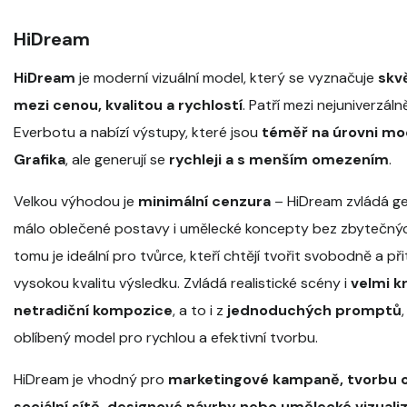
HiDream
HiDream
je moderní vizuální model, který se vyznačuje
skv
mezi cenou, kvalitou a rychlostí
. Patří mezi nejuniverzáln
Everbotu a nabízí výstupy, které jsou
téměř na úrovni mo
Grafika
, ale generují se
rychleji a s menším omezením
.
Velkou výhodou je
minimální cenzura
– HiDream zvládá g
málo oblečené postavy i umělecké koncepty bez zbytečných 
tomu je ideální pro tvůrce, kteří chtějí tvořit svobodně a p
vysokou kvalitu výsledku. Zvládá realistické scény i
velmi kr
netradiční kompozice
, a to i z
jednoduchých promptů
oblíbený model pro rychlou a efektivní tvorbu.
HiDream je vhodný pro
marketingové kampaně, tvorbu 
sociální sítě, designové návrhy nebo umělecké vizuali