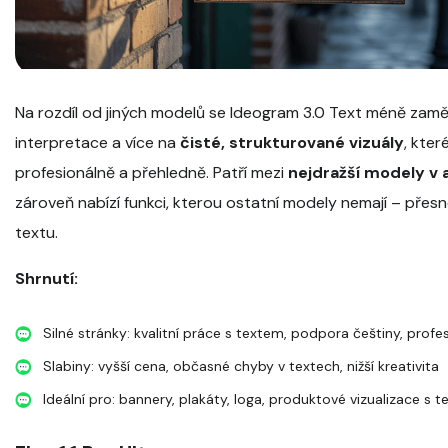
Na rozdíl od jiných modelů se Ideogram 3.0 Text méně zaměř
interpretace a více na
čisté, strukturované vizuály
, kter
profesionálně a přehledně. Patří mezi
nejdražší modely v a
zároveň nabízí funkci, kterou ostatní modely nemají – přes
textu.
Shrnutí:
Silné stránky: kvalitní práce s textem, podpora češtiny, profe
Slabiny: vyšší cena, občasné chyby v textech, nižší kreativita
Ideální pro: bannery, plakáty, loga, produktové vizualizace s 