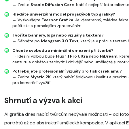
→ Zvolte
Stable Diffusion Core
. Nabízí nejlepší fotorealismu
Hledáte univerzální model pro jakýkoli typ grafiky?
→ Vyzkoušejte
Everbot Grafika
. Je všestranný, zvládne fakta i
počítejte s pomalejším zpracováním.
Tvoříte bannery, loga nebo vizuály s textem?
→ Sáhněte po
Ideogram 3.0 Text
, který je v práci s textem
Chcete svobodu a minimální omezení při tvorbě?
→ Ideální volbou bude
Flux 1.1 Pro Ultra
nebo
HiDream
, kter
cenzuru a dokážou zachytit i citlivější nebo umělečtější motiv
Potřebujete profesionální vizuály pro tisk či reklamu?
→ Zvolte
Mystic 2K
, který nabízí špičkovou kvalitu a precizn
pro komerční využití.
Shrnutí a výzva k akci
AI grafika dnes nabízí tvůrcům nebývalé možnosti – od foto
portrétů až po abstraktní umělecké kompozice. V aplikaci
E