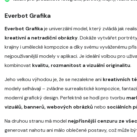
Everbot Grafika
Everbot Grafika
je univerzální model, který zvládá jak realist
kreativní a netradiční obrázky
. Dokáže vytvářet portrét
krajiny i umělecké kompozice a díky svému vyváženému přís
nejpoužívanější modely v aplikaci. Je ideální volbou pro uživat
kombinovat
kvalitu, rozmanitost a vizuální originalitu
.
Jeho velkou výhodou je, že se nezalekne ani
kreativních t
modely selhávají – zvládne surrealistické kompozice, fantazij
moderní grafický design. Perfektně se hodí pro tvorbu
mar
vizuálů, bannerů, webových obrázků
nebo
sociálních 
Na druhou stranu má model
nejpřísnější cenzuru ze vše
generovat nahotu ani málo oblečené postavy, což může být l