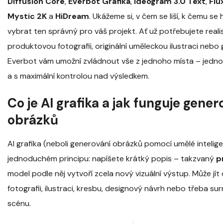
Diffusion Core
,
Everbot Grafika
,
Ideogram 3.0 Text
,
Flux
Mystic 2K
a
HiDream
. Ukážeme si, v čem se liší, k čemu se h
vybrat ten správný pro váš projekt. Ať už potřebujete reali
produktovou fotografii, originální uměleckou ilustraci nebo 
Everbot vám umožní zvládnout vše z jednoho místa – jedno
a s maximální kontrolou nad výsledkem.
Co je AI grafika a jak funguje gener
obrázků
AI grafika (neboli generování obrázků pomocí umělé intelig
jednoduchém principu: napíšete krátký popis – takzvaný
p
model podle něj vytvoří zcela nový vizuální výstup. Může jít 
fotografii, ilustraci, kresbu, designový návrh nebo třeba sur
scénu.