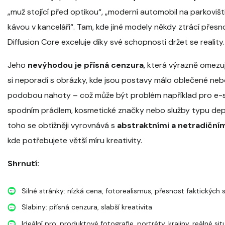
„muž stojící před optikou“, „moderní automobil na parkovišt
kávou v kanceláři“. Tam, kde jiné modely někdy ztrácí přesn
Diffusion Core exceluje díky své schopnosti držet se reality.
Jeho
nevýhodou je přísná cenzura
, která výrazně omezu
si neporadí s obrázky, kde jsou postavy málo oblečené nebo
podobou nahoty – což může být problém například pro e-
spodním prádlem, kosmetické značky nebo služby typu dep
toho se obtížněji vyrovnává s
abstraktními a netradiční
kde potřebujete větší míru kreativity.
Shrnutí:
Silné stránky: nízká cena, fotorealismus, přesnost faktických 
Slabiny: přísná cenzura, slabší kreativita
Ideální pro: produktové fotografie, portréty, krajiny, reálné si