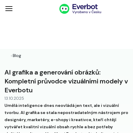
<
Blog
AI grafika a generování obrázků:
Kompletní průvodce vizuálními modely v
Everbotu
13.10.2025
Umělá inteligence dnes neovládá jen text, ale i vizuální
tvorbu. AI grafika se stala nepostradatelným nástrojem pro
designéry, marketéry, e-shopy i kreativce, kteří chtějí
vytvářet kvalitní vizuální obsah rychle a bez potřeby