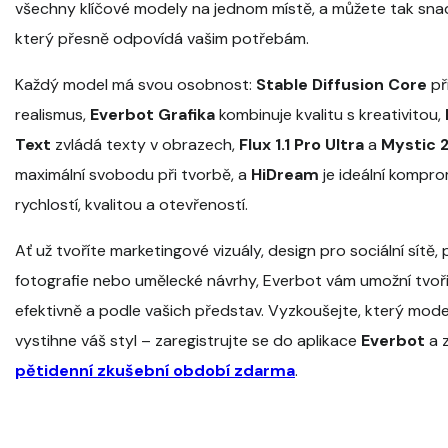
všechny klíčové modely na jednom místě, a můžete tak snad
který přesně odpovídá vašim potřebám.
Každý model má svou osobnost:
Stable Diffusion Core
př
realismus,
Everbot Grafika
kombinuje kvalitu s kreativitou,
Text
zvládá texty v obrazech,
Flux 1.1 Pro Ultra
a
Mystic 
maximální svobodu při tvorbě, a
HiDream
je ideální kompro
rychlostí, kvalitou a otevřeností.
Ať už tvoříte marketingové vizuály, design pro sociální sítě
fotografie nebo umělecké návrhy, Everbot vám umožní tvoř
efektivně a podle vašich představ. Vyzkoušejte, který mode
vystihne váš styl – zaregistrujte se do aplikace
Everbot
a z
pětidenní zkušební období zdarma
.