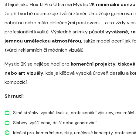
Stejně jako Flux 1.1 Pro Ultra má Mystic 2K
minimální cenzu
že při tvorbě neomezuje tvůrčí záměr. Umožňuje generovat 
nahotou nebo málo oblečenými postavami – a to vždy v est
profesionální kvalitě. Výsledné snímky působí
vyváženě, rea
jemnou uměleckou atmosférou
, takže model ocení jak f
tvůrci reklamních či módních vizuálů.
Mystic 2K se nejlépe hodí pro
komerční projekty, tiskové
nebo art vizuály
, kde je klíčová vysoká úroveň detailu a k
kompozicí.
Shrnutí:
Silné stránky: vysoká kvalita, profesionální výstupy, minimální
Slabiny: vyšší cena, delší doba generování
Ideální pro: komerční projekty, umělecké koncepty, profesioná