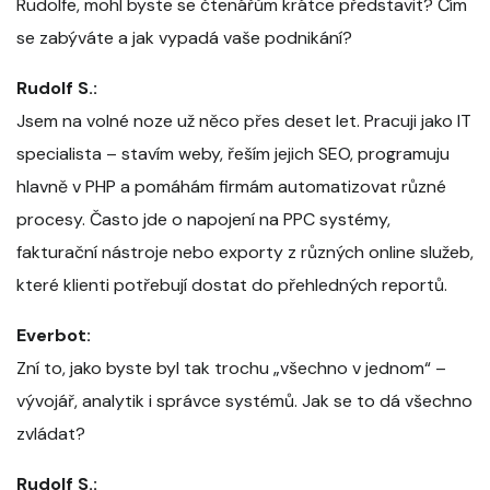
Rudolfe, mohl byste se čtenářům krátce představit? Čím
se zabýváte a jak vypadá vaše podnikání?
Rudolf S.:
Jsem na volné noze už něco přes deset let. Pracuji jako IT
specialista – stavím weby, řeším jejich SEO, programuju
hlavně v PHP a pomáhám firmám automatizovat různé
procesy. Často jde o napojení na PPC systémy,
fakturační nástroje nebo exporty z různých online služeb,
které klienti potřebují dostat do přehledných reportů.
Everbot:
Zní to, jako byste byl tak trochu „všechno v jednom“ –
vývojář, analytik i správce systémů. Jak se to dá všechno
zvládat?
Rudolf S.: