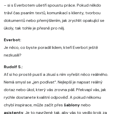
– si s Everbotem ušetří spoustu práce. Pokud někdo
tráví čas psaním textů, komunikací s klienty, tvorbou
dokumentů nebo přemýšlením, jak zrychlit opakující se
úkoly, tak tohle je přesně pro něj.
Everbot:
Je něco, co byste poradil lidem, kteří Everbot ještě
nezkusili?
Rudolf S.:
Ať si ho prostě pustí a zkusí s ním vyřešit něco reálného.
Nemá smysl se „jen podívat“. Nejlepší je napsat reálný
dotaz nebo úkol, který vás zrovna pálí. Překvapí vás, jak
rychle dostanete kvalitní odpověď. A pokud někomu
chybí inspirace, může začít přes
šablony
nebo
asistenty
. Je to navržené tak, aby vás to vedlo krok za