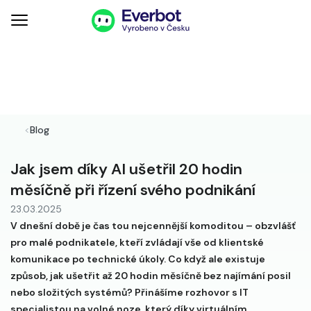
<
Blog
Jak jsem díky AI ušetřil 20 hodin
měsíčně při řízení svého podnikání
23.03.2025
V dnešní době je čas tou nejcennější komoditou – obzvlášť
pro malé podnikatele, kteří zvládají vše od klientské
komunikace po technické úkoly. Co když ale existuje
způsob, jak ušetřit až 20 hodin měsíčně bez najímání posil
nebo složitých systémů? Přinášíme rozhovor s IT
specialistou na volné noze, který díky virtuálním