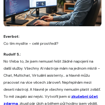
Everbot:
Co tím myslíte – celé prostředí?
Rudolf S.:
No třeba to, že jsem nemusel řešit žádné napojení na
další služby. Všechny AI nástroje mám na jednom místě –
Chat, Multichat, Virtuální asistenty... a hlavně můžu
pracovat na více věcech zároveň. Nepřepínám mezi
deseti nástroji. A hlavně je všechny nemusím platit zvlášť.
To mě zaujalo asi nejvíc. Vytvořil jsem si
zkušební účet
zdarma
, zkusil pár úloh a během půl hodiny jsem věděl,