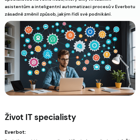
asistentům a inteligentní automatizaci procesů v Everbotu
zásadně změnil způsob, jakým řídí své podnikání.
Život IT specialisty
Everbot: