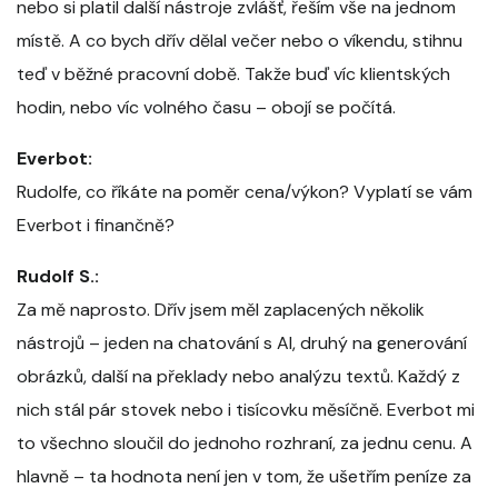
nebo si platil další nástroje zvlášť, řeším vše na jednom
místě. A co bych dřív dělal večer nebo o víkendu, stihnu
teď v běžné pracovní době. Takže buď víc klientských
hodin, nebo víc volného času – obojí se počítá.
Everbot:
Rudolfe, co říkáte na poměr cena/výkon? Vyplatí se vám
Everbot i finančně?
Rudolf S.:
Za mě naprosto. Dřív jsem měl zaplacených několik
nástrojů – jeden na chatování s AI, druhý na generování
obrázků, další na překlady nebo analýzu textů. Každý z
nich stál pár stovek nebo i tisícovku měsíčně. Everbot mi
to všechno sloučil do jednoho rozhraní, za jednu cenu. A
hlavně – ta hodnota není jen v tom, že ušetřím peníze za