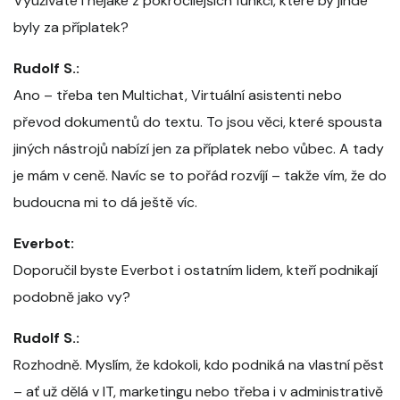
Využíváte i nějaké z pokročilejších funkcí, které by jinde
byly za příplatek?
Rudolf S.:
Ano – třeba ten Multichat, Virtuální asistenti nebo
převod dokumentů do textu. To jsou věci, které spousta
jiných nástrojů nabízí jen za příplatek nebo vůbec. A tady
je mám v ceně. Navíc se to pořád rozvíjí – takže vím, že do
budoucna mi to dá ještě víc.
Everbot:
Doporučil byste Everbot i ostatním lidem, kteří podnikají
podobně jako vy?
Rudolf S.:
Rozhodně. Myslím, že kdokoli, kdo podniká na vlastní pěst
– ať už dělá v IT, marketingu nebo třeba i v administrativě