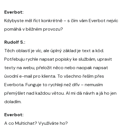
Everbot:
Kdybyste měl říct konkrétně – s čím vám Everbot nejvíc
pomáhá v běžném provozu?
Rudolf S.:
Těch oblastí je víc, ale úplný základ je text a kód.
Potřebuju rychle napsat popisky ke službám, upravit
texty na webu, přeložit něco nebo naopak napsat
úvodní e-mail pro klienta. To všechno řeším přes
Everbota. Funguje to rychleji než dřív – nemusím
přemýšlet nad každou větou. AI mi dá návrh a já ho jen
doladím.
Everbot:
A co Multichat? Využíváte ho?