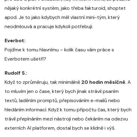
nějaký konkrétní systém, jako třeba fakturoid, shoptet
apod. Je to jako kdybych měl vlastní mini-tým, který
neodmlouvá a pracuje kdykoli potřebuji.
Everbot:
Pojďme k tomu hlavnímu – kolik času vám práce s
Everbotem ušetří?
Rudolf S.:
Když to zprůměruju, tak minimálně
20 hodin měsíčně
. A
to mluvím jen o čase, který bych jinak strávil psaním
textů, laděním promptů, přepisováním e-mailů nebo
hledáním informací. Když k tomu připočtu čas, který bych
trávil přepínáním mezi nástroji nebo čekáním na odezvu
externích AI platforem, dostal bych se klidně i výš.