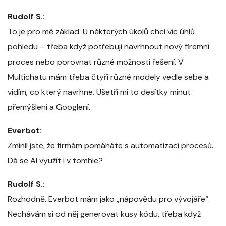
Rudolf S.:
To je pro mě základ. U některých úkolů chci víc úhlů
pohledu – třeba když potřebuji navrhnout nový firemní
proces nebo porovnat různé možnosti řešení. V
Multichatu mám třeba čtyři různé modely vedle sebe a
vidím, co který navrhne. Ušetří mi to desítky minut
přemýšlení a Googlení.
Everbot:
Zmínil jste, že firmám pomáháte s automatizací procesů.
Dá se AI využít i v tomhle?
Rudolf S.:
Rozhodně. Everbot mám jako „nápovědu pro vývojáře“.
Nechávám si od něj generovat kusy kódu, třeba když