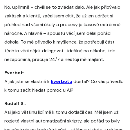
No, upřímně – chvíli se to zvládat dalo. Ale jak přibývalo
zakázek a klientů, začal jsem cítit, že už jen udržet si
přehled nad všemi úkoly a procesy je časově extrémně
náročné. A hlavně – spoustu věcí jsem dělal pořád
dokola. To mě přivedlo k myšlence, že potřebuji část
těchto věcí nějak delegovat… ideálně na někoho, kdo
nezapomíná, pracuje 24/7 a nestojí mě majlant.
Everbot:
A jak jste se vlastně k
Everbotu
dostal? Co vás přivedlo
k tomu začít hledat pomoc u AI?
Rudolf S.:
Asi jako většinu lidí mě k tomu dotlačil čas. Měl jsem už
rozjeté vlastní automatizační skripty, ale pořád to byly
jen nástroje na konkrétní věci – stáhnout data z reklamy,