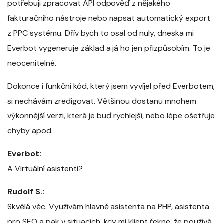
potřebuji zpracovat API odpověď z nějakého
fakturačního nástroje nebo napsat automatický export
z PPC systému. Dřív bych to psal od nuly, dneska mi
Everbot vygeneruje základ a já ho jen přizpůsobím. To je
neocenitelné.
Dokonce i funkční kód, který jsem vyvíjel před Everbotem,
si nechávám zredigovat. Většinou dostanu mnohem
výkonnější verzi, která je buď rychlejší, nebo lépe ošetřuje
chyby apod.
Everbot:
A Virtuální asistenti?
Rudolf S.:
Skvělá věc. Využívám hlavně asistenta na PHP, asistenta
pro SEO a pak v situacích, kdy mi klient řekne, že používá