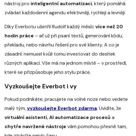
nástroj pro
inteligentní automatizaci
, který pomáhá
zvládat každodenní agendu efektivněji, rychleji a levněji.
Díky Everbotu ušetřil Rudolf každý měsíc
více než 20
hodin práce
– ať už při psaní textů, generování kódu,
překladu, nebo návrhu řešení pro své klienty. A co je
zásadní: nemusel kvůli tomu investovat do desítek
různých aplikací. Vše má na jednom místě – v prostředí,
které se přizpůsobuje jeho stylu práce.
Vyzkoušejte Everbot i vy
Pokud podnikáte, pracujete na volné noze nebo vedete
malý tým,
vyzkoušejte Everbot zdarma
. Uvidíte, že
virtuální asistenti
,
AI automatizace procesů
a
chytře navržené nástroje
vám pomohou přesně tam,
kde ztrácíte nejvíc času.