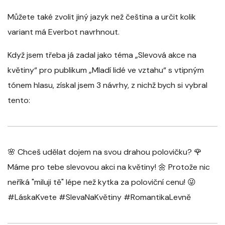
Můžete také zvolit jiný jazyk než čeština a určit kolik
variant má Everbot navrhnout.
Když jsem třeba já zadal jako téma „Slevová akce na
květiny“ pro publikum „Mladí lidé ve vztahu“ s vtipným
tónem hlasu, získal jsem 3 návrhy, z nichž bych si vybral
tento:
🌸 Chceš udělat dojem na svou drahou polovičku? 🌹
Máme pro tebe slevovou akci na květiny! 🌼 Protože nic
neříká "miluji tě" lépe než kytka za poloviční cenu! 😜
#LáskaKvete #SlevaNaKvětiny #RomantikaLevně