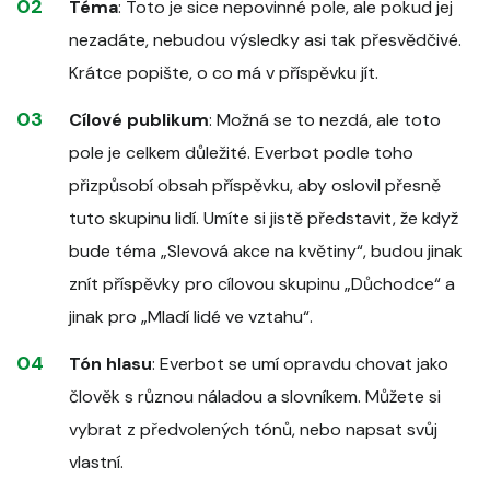
Téma
: Toto je sice nepovinné pole, ale pokud jej
nezadáte, nebudou výsledky asi tak přesvědčivé.
Krátce popište, o co má v příspěvku jít.
Cílové publikum
: Možná se to nezdá, ale toto
pole je celkem důležité. Everbot podle toho
přizpůsobí obsah příspěvku, aby oslovil přesně
tuto skupinu lidí. Umíte si jistě představit, že když
bude téma „Slevová akce na květiny“, budou jinak
znít příspěvky pro cílovou skupinu „Důchodce“ a
jinak pro „Mladí lidé ve vztahu“.
Tón hlasu
: Everbot se umí opravdu chovat jako
člověk s různou náladou a slovníkem. Můžete si
vybrat z předvolených tónů, nebo napsat svůj
vlastní.