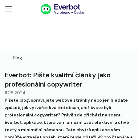
<
Blog
Everbot: Pište kvalitní články jako
profesionální copywriter
11.08.2024
Píšete blog, spravujete webové stránky nebo jen hledáte
způsob, jak vytvářet kvalitní obsah, aniž byste byli
profesionální copywriter? Právě zde přichází na scénu
Everbot, aplikace, která vám umožní psát efektivní a čtivé
texty s minimální námahou. Tato chytrá aplikace vám
pomůže vytvářet obsah, který bude přitažlivý pro čtenáře a