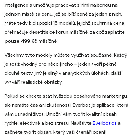
inteligence a umožňuje pracovat s nimi najednou na
jednom místě za cenu, jež se blíží ceně za jeden z nich.
Máte tedy k dispozici 15 modelů, jejichž souhrnná cena
překračuje desetitisíce korun měsíčně, za což zaplatíte
pouze 499 Kč
měsíčně.
Všechny tyto modely můžete využívat současně. Každý
je totiž vhodný pro něco jiného – jeden tvoří pěkné
dlouhé texty, jiný je silný v analytických úlohách, další
vytváří realistické obrázky.
Pokud se chcete stát hvězdou obsahového marketingu,
ale nemáte čas ani zkušenosti, Everbot je aplikace, která
vám usnadní život. Umožní vám tvořit kvalitní obsah
rychle, efektivně a bez stresu. Navštivte
Everbot.cz
a
začněte tvořit obsah, který vaši čtenáři ocení!