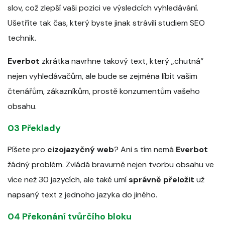
slov, což zlepší vaši pozici ve výsledcích vyhledávání.
Ušetříte tak čas, který byste jinak strávili studiem SEO
technik.
Everbot
zkrátka navrhne takový text, který „chutná“
nejen vyhledávačům, ale bude se zejména líbit vašim
čtenářům, zákazníkům, prostě konzumentům vašeho
obsahu.
03 Překlady
Píšete pro
cizojazyčný web
? Ani s tím nemá
Everbot
žádný problém. Zvládá bravurně nejen tvorbu obsahu ve
více než 30 jazycích, ale také umí
správně přeložit
už
napsaný text z jednoho jazyka do jiného.
04 Překonání tvůrčího bloku