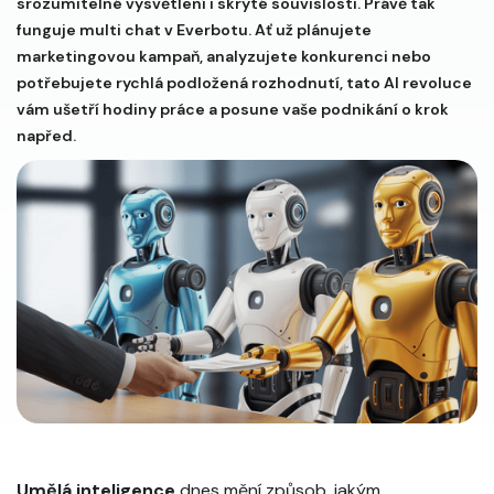
srozumitelné vysvětlení i skryté souvislosti. Právě tak
funguje multi chat v Everbotu. Ať už plánujete
marketingovou kampaň, analyzujete konkurenci nebo
potřebujete rychlá podložená rozhodnutí, tato AI revoluce
vám ušetří hodiny práce a posune vaše podnikání o krok
napřed.
Umělá inteligence
dnes mění způsob, jakým