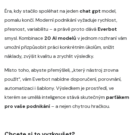
Éra, kdy stačilo spoléhat na jeden
chat gpt
model,
pomalu končí. Moderní podnikání vyžaduje rychlost,
přesnost, variabilitu – a právě proto dává
Everbot
smysl. Kombinace
20 AI modelů
v jednom rozhraní vám
umožní přizpůsobit práci konkrétním úkolům, snížit
náklady, zvýšit kvalitu a zrychlit výsledky.
Místo toho, abyste přemýšleli, „který nástroj zrovna
použít“, vám Everbot nabídne doporučení, porovnání,
automatizaci i šablony. Výsledkem je prostředí, ve
kterém se umělá inteligence stává skutečným
parťákem
pro vaše podnikání
– a nejen chytrou hračkou.
Chcete si to vyzkoušet?