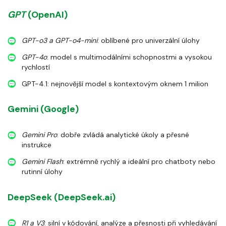
GPT
(OpenAI)
GPT-o3 a GPT-o4-mini
: oblíbené pro univerzální úlohy
GPT-4o
: model s multimodálními schopnostmi a vysokou
rychlostí
GPT-4.1: nejnovější model s kontextovým oknem 1 milion
Gemini (Google)
Gemini Pro
: dobře zvládá analytické úkoly a přesné
instrukce
Gemini Flash
: extrémně rychlý a ideální pro chatboty nebo
rutinní úlohy
DeepSeek (DeepSeek.ai)
R1 a V3
: silní v kódování, analýze a přesnosti při vyhledávání