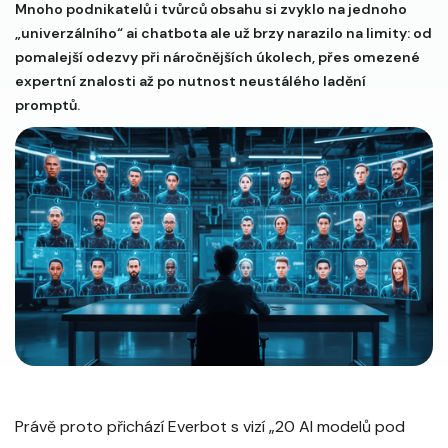
Mnoho podnikatelů i tvůrců obsahu si zvyklo na jednoho
„univerzálního“ ai chatbota ale už brzy narazilo na limity: od
pomalejší odezvy při náročnějších úkolech, přes omezené
expertní znalosti až po nutnost neustálého ladění
promptů.
Právě proto přichází Everbot s vizí „20 AI modelů pod