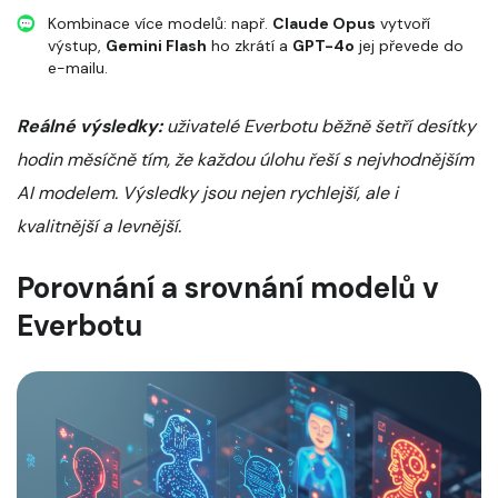
Kombinace více modelů: např.
Claude Opus
vytvoří
výstup,
Gemini Flash
ho zkrátí a
GPT-4o
jej převede do
e-mailu.
Reálné výsledky:
uživatelé Everbotu běžně šetří desítky
hodin měsíčně tím, že každou úlohu řeší s nejvhodnějším
AI modelem. Výsledky jsou nejen rychlejší, ale i
kvalitnější a levnější.
Porovnání a srovnání modelů v
Everbotu