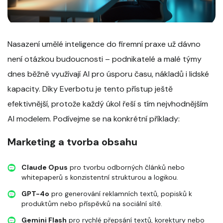
Nasazení umělé inteligence do firemní praxe už dávno
není otázkou budoucnosti – podnikatelé a malé týmy
dnes běžně využívají AI pro úsporu času, nákladů i lidské
kapacity. Díky Everbotu je tento přístup ještě
efektivnější, protože každý úkol řeší s tím nejvhodnějším
AI modelem. Podívejme se na konkrétní příklady:
Marketing a tvorba obsahu
Claude Opus
pro tvorbu odborných článků nebo
whitepaperů s konzistentní strukturou a logikou.
GPT-4o
pro generování reklamních textů, popisků k
produktům nebo příspěvků na sociální sítě.
Gemini Flash
pro rychlé přepsání textů, korektury nebo