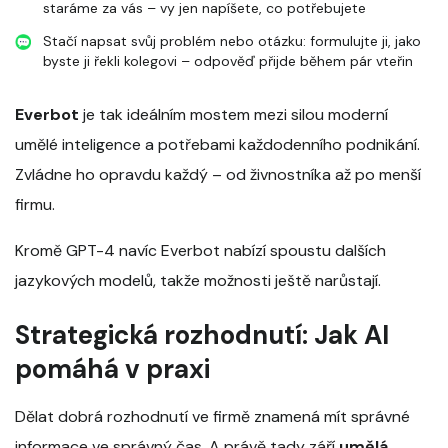
staráme za vás – vy jen napíšete, co potřebujete
Stačí napsat svůj problém nebo otázku: formulujte ji, jako
byste ji řekli kolegovi – odpověď přijde během pár vteřin
Everbot
je tak ideálním mostem mezi silou moderní
umělé inteligence a potřebami každodenního podnikání.
Zvládne ho opravdu každý – od živnostníka až po menší
firmu.
Kromě GPT-4 navíc Everbot nabízí spoustu dalších
jazykových modelů, takže možnosti ještě narůstají.
Strategická rozhodnutí: Jak AI
pomáhá v praxi
Dělat dobrá rozhodnutí ve firmě znamená mít správné
informace ve správný čas. A právě tady září
umělá