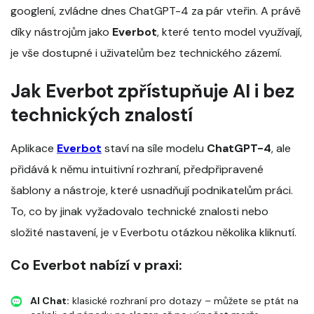
googlení, zvládne dnes ChatGPT-4 za pár vteřin. A právě
díky nástrojům jako
Everbot
, které tento model využívají,
je vše dostupné i uživatelům bez technického zázemí.
Jak Everbot zpřístupňuje AI i bez
technických znalostí
Aplikace
Everbot
staví na síle modelu
ChatGPT-4
, ale
přidává k němu intuitivní rozhraní, předpřipravené
šablony a nástroje, které usnadňují podnikatelům práci.
To, co by jinak vyžadovalo technické znalosti nebo
složité nastavení, je v Everbotu otázkou několika kliknutí.
Co Everbot nabízí v praxi:
AI Chat:
klasické rozhraní pro dotazy – můžete se ptát na