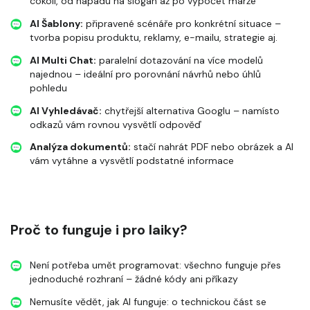
cokoli, od nápadu na slogan až po výpočet marže
AI Šablony:
připravené scénáře pro konkrétní situace –
tvorba popisu produktu, reklamy, e-mailu, strategie aj.
AI Multi Chat:
paralelní dotazování na více modelů
najednou – ideální pro porovnání návrhů nebo úhlů
pohledu
AI Vyhledávač:
chytřejší alternativa Googlu – namísto
odkazů vám rovnou vysvětlí odpověď
Analýza dokumentů:
stačí nahrát PDF nebo obrázek a AI
vám vytáhne a vysvětlí podstatné informace
Proč to funguje i pro laiky?
Není potřeba umět programovat: všechno funguje přes
jednoduché rozhraní – žádné kódy ani příkazy
Nemusíte vědět, jak AI funguje: o technickou část se