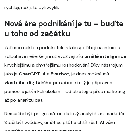
rychleji, než jste byli zvyklí.
Nová éra podnikání je tu – buďte
u toho od začátku
Zatímco někteří podnikatelé stále spoléhají na intuici a
zdlouhavé rešerše, jiní už využívají sílu
umělé inteligence
k rychlejšímu a chytřejšímu rozhodování. Díky nástrojům,
jako je
ChatGPT-4
a
Everbot
, je dnes možné mít
vlastního digitálního poradce
, který je připraven
pomoci s jakýmkoli úkolem – od strategie přes marketing
až po analýzu dat.
Nemusíte být programátor, datový analytik ani marketér.
Stačí být zvědavý, umět se ptát a chtít růst.
AI vám