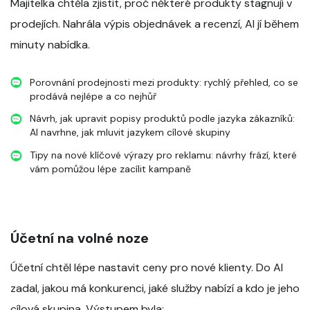
Majitelka chtěla zjistit, proč některé produkty stagnují v
prodejích. Nahrála výpis objednávek a recenzí, AI jí během
minuty nabídka.
Porovnání prodejnosti mezi produkty: rychlý přehled, co se
prodává nejlépe a co nejhůř
Návrh, jak upravit popisy produktů podle jazyka zákazníků:
AI navrhne, jak mluvit jazykem cílové skupiny
Tipy na nové klíčové výrazy pro reklamu: návrhy frází, které
vám pomůžou lépe zacílit kampaně
Účetní na volné noze
Účetní chtěl lépe nastavit ceny pro nové klienty. Do AI
zadal, jakou má konkurenci, jaké služby nabízí a kdo je jeho
cílová skupina. Výstupem byla: