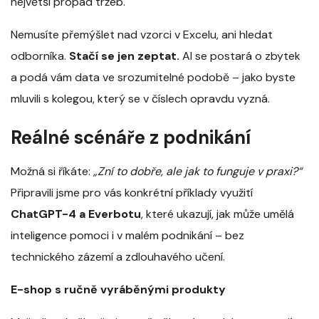
největší propad tržeb.
Nemusíte přemýšlet nad vzorci v Excelu, ani hledat
odborníka.
Stačí se jen zeptat.
AI se postará o zbytek
a podá vám data ve srozumitelné podobě – jako byste
mluvili s kolegou, který se v číslech opravdu vyzná.
Reálné scénáře z podnikání
Možná si říkáte:
„Zní to dobře, ale jak to funguje v praxi?“
Připravili jsme pro vás konkrétní příklady využití
ChatGPT-4 a Everbotu
, které ukazují, jak může umělá
inteligence pomoci i v malém podnikání – bez
technického zázemí a zdlouhavého učení.
E-shop s ručně vyráběnými produkty