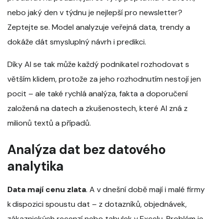
nebo jaký den v týdnu je nejlepší pro newsletter?
Zeptejte se. Model analyzuje veřejná data, trendy a
dokáže dát smysluplný návrh i predikci.
Díky AI se tak může každý podnikatel rozhodovat s
větším klidem, protože za jeho rozhodnutím nestojí jen
pocit – ale také rychlá analýza, fakta a doporučení
založená na datech a zkušenostech, které AI zná z
milionů textů a případů.
Analýza dat bez datového
analytika
Data mají cenu zlata
. A v dnešní době mají i malé firmy
k dispozici spoustu dat – z dotazníků, objednávek,
zákaznických recenzí nebo tabulek v Excelu. Problém je,