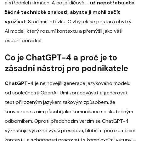
a středních firmách. A co je klíčové –
už nepotřebujete
žádné technické znalosti, abyste ji mohli začít
využívat
. Stačí mít otázku. O zbytek se postará chytrý
AI model, který rozumí kontextu a přemýšlí jako váš
osobní poradce.
Co je ChatGPT-4 a proč je to
zásadní nástroj pro podnikatele
ChatGPT-4
je nejnovější generace jazykového modelu
od společnosti OpenAI. Umí zpracovávat a generovat
text přirozeným jazykem takovým způsobem, že
konverzace s ním působí jako komunikace se skutečným
odborníkem. Oproti předchozím verzím se ChatGPT-4
vyznačuje výrazně vyšší přesností, hlubším porozuměním
kontextu a schopností pracovat i s komplexními vstupy –