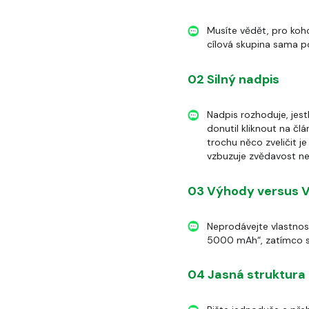
Musíte vědět, pro koho 
cílová skupina sama p
02 Silný nadpis
Nadpis rozhoduje, jest
donutil kliknout na čl
trochu něco zveličit j
vzbuzuje zvědavost ne
03 Výhody versus V
Neprodávejte vlastnost
5000 mAh“, zatímco se 
04 Jasná struktura