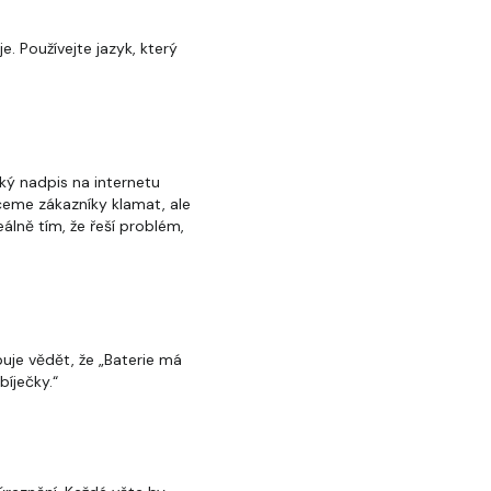
e. Používejte jazyk, který
aký nadpis na internetu
ceme zákazníky klamat, ale
álně tím, že řeší problém,
uje vědět, že „Baterie má
íječky.“