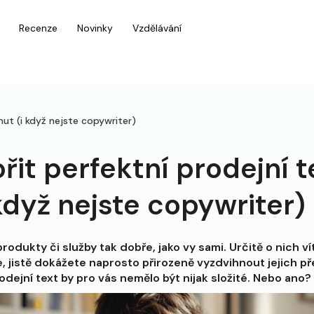
Recenze
Novinky
Vzdělávání
nut (i když nejste copywriter)
řit perfektní prodejní t
když nejste copywriter)
rodukty či služby tak dobře, jako vy sami. Určitě o nich ví
, jistě dokážete naprosto přirozeně vyzdvihnout jejich př
odejní text by pro vás nemělo být nijak složité. Nebo ano?