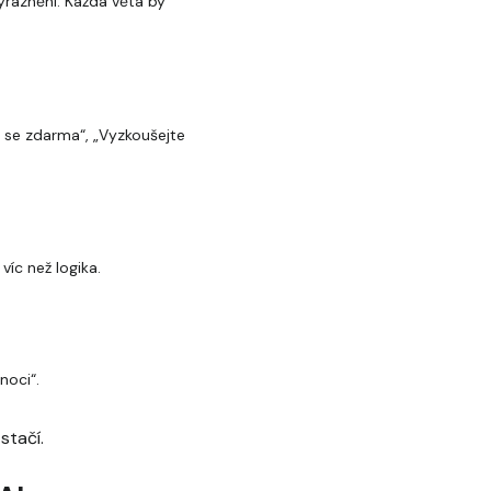
ýraznění. Každá věta by
e se zdarma“, „Vyzkoušejte
íc než logika.
noci“.
stačí.