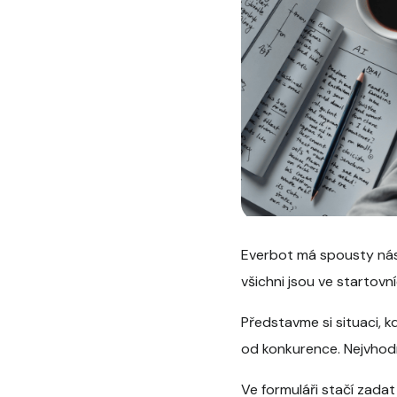
Everbot má spousty nást
všichni jsou ve startovn
Představme si situaci, 
od konkurence. Nejvhodn
Ve formuláři stačí zada