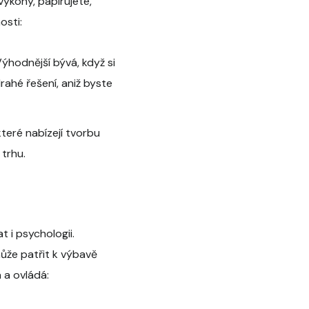
výkony, papírujete,
osti:
 Výhodnější bývá, když si
rahé řešení, aniž byste
které nabízejí tvorbu
trhu.
t i psychologii.
může patřit k výbavě
 a ovládá: