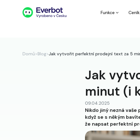
Funkce
Ceník
Domů
>
Blog
>
Jak vytvořit perfektní prodejní text za 5 mi
Jak vytvo
minut (i 
09.04.2025
Nikdo jiný nezná vaše p
když se s někým bavíte
že napsat perfektní pr