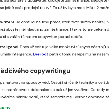
k asi jednáte s dodavateli, úkolujete zaměstnance, sledujete 
 se ještě psát prodejní texty? To už by bylo moc. Máte 2 možn
writera
. Je dost lidí na trhu práce, kteří tyto služby nabízejí.
ež abyste měli vlastního zaměstnance. I tak je to ale celkem d
da si s vaším tématem copywriter poradí dobře.
nteligenci
. Dnes už existuje velké množství různých nástrojů, 
 umělé inteligence.
Everbot
patří k tomu nejlepšímu na našem 
vědčivého copywritingu
 pamatovat na spousty věcí. Osvojit si různé techniky a ovláda
 lze natrénovat k dokonalosti a pak už jen využívat. Co tedy 
 Uvádíme několik bodů, které samozřejmě Everbot dokonale zá
upiny