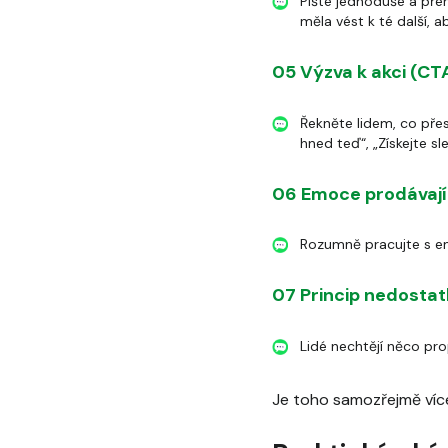
Pište jednoduše a přeh
měla vést k té další, a
05 Výzva k akci (CT
Řekněte lidem, co přes
hned teď“, „Získejte s
06 Emoce prodávají
Rozumně pracujte s em
07 Princip nedosta
Lidé nechtějí něco pro
Je toho samozřejmě více,