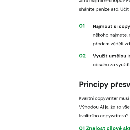
Jste majitel e-shopu? Pa
sháníte peníze atd. Učit
Najmout si copy
někoho najmete, n
předem věděli, z
Využít umělou i
obsahu za využití
Principy přes
Kvalitní copywriter musí
Výhodou AI je, že to vše
kvalitního copywritera?
01 Znalost cílové sk