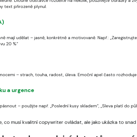
ledně. Dlouhé odstavce rozdělte na několik, používejte odrážky a zv
by text přirozeně plynul.
A)
ně mají udělat – jasně, konkrétně a motivovaně. Např.: „Zaregistrujt
levu 20 %“
ocemi – strach, touha, radost, úleva. Emoční apel často rozhoduje v
tku a urgence
pásnout – použijte např. „Poslední kusy skladem“, „Sleva platí do půl
 co musí kvalitní copywriter ovládat, ale jako ukázka to snad 