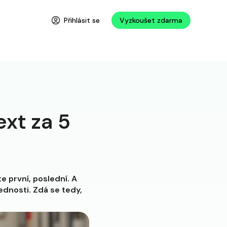
Přihlásit se
Vyzkoušet zdarma
ext za 5
te první, poslední. A
ednosti. Zdá se tedy,