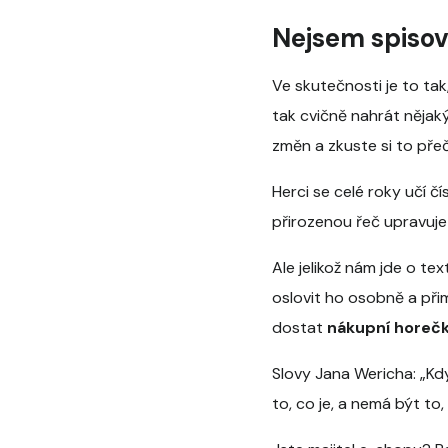
Nejsem spisov
Ve skutečnosti je to ta
tak cvičně nahrát nějaký
změn a zkuste si to přeč
Herci se celé roky učí č
přirozenou řeč upravuje
Ale jelikož nám jde o t
oslovit ho osobně a při
dostat
nákupní horeč
Slovy Jana Wericha: „Kdy
to, co je, a nemá být to