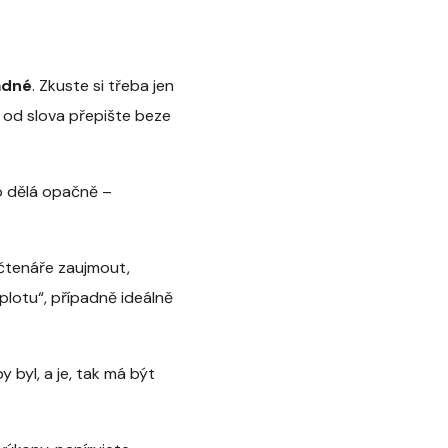
adné
. Zkuste si třeba jen
o od slova přepište beze
to dělá opačně –
 čtenáře zaujmout,
plotu“, případně ideálně
 byl, a je, tak má být