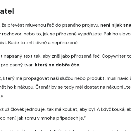
atel
k, že převést mluvenou řeč do psaného projevu,
není nijak sn
 rozhovor, nebo to, jak se přirozeně vyjadřujete. Pak ho slov
íst. Bude to znít divně a nepřirozeně.
íst napsaný text tak, aby zněl jako přirozená řeč. Copywriter 
 pro psaný tvar,
který se dobře čte
.
ext, který má propagovat naši službu nebo produkt, musí navíc
mět ho k nákupu. Čtenář by se tedy měl dostat na nákupní „te
ku
.
ž už člověk jednou je, tak má koukat, aby byl. A když kouká, aby
, co není, jak tomu v mnoha případech je.“