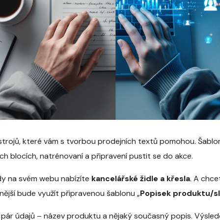
rojů, které vám s tvorbou prodejních textů pomohou. Šablony,
ích blocích, natrénovaní a připravení pustit se do akce.
kdy na svém webu nabízíte
kancelářské židle a křesla
. A chce
ější bude využít připravenou šablonu „
Popisek produktu/s
t pár údajů – název produktu a nějaký současný popis. Výsled