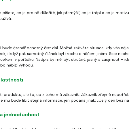
píšete, co je pro ně důležité, jak přemýšlí, co je trápí a co je motivuj
oužívá.
li bude čtenář ochotný číst dál. Možná zažíváte situace, kdy vás něj
ánek, i když pak samotný článek byl trochu o něčem jiném. Sice nech
e celkem v pořádku. Nadpis by měl být stručný, jasný a zaujmout – ide
bo nabízí výhodu.
lastnosti
i produktu, ale to, co z toho má zákazník. Zákazník zřejmě nepotřeb
mu bude líbit stejná informace, jen podaná jinak: „Celý den bez nab
 a jednoduchost