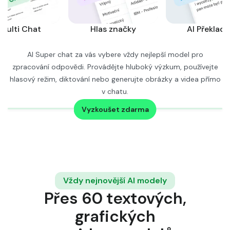
y
AI Překladač
AI Super chat za vás vybere vždy nejlepší model pro
zpracování odpovědi. Provádějte hluboký výzkum, používejte
hlasový režim, diktování nebo generujte obrázky a videa přímo
v chatu.
Zjistěte více →
Vyzkoušet zdarma
Vždy nejnovější AI modely
Přes 60 textových,
grafických