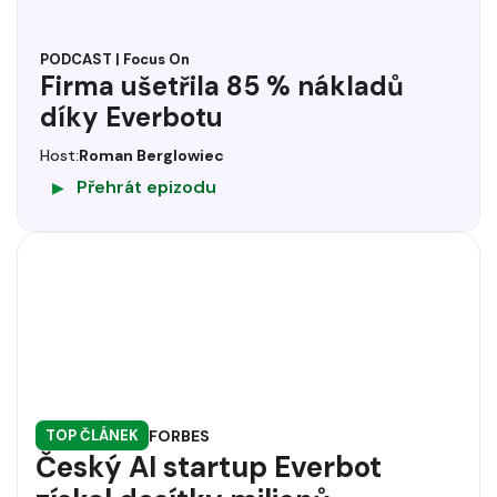
PODCAST | Focus On
Firma ušetřila 85 % nákladů
díky Everbotu
Host:
Roman Berglowiec
Přehrát epizodu
▶
FORBES
TOP ČLÁNEK
Český AI startup Everbot