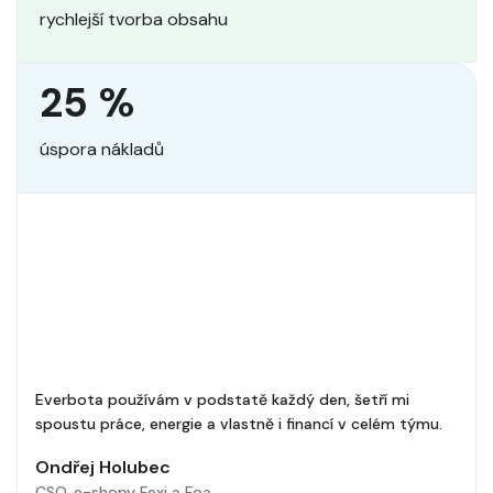
rychlejší tvorba obsahu
25 %
úspora nákladů
Everbota používám v podstatě každý den, šetří mi
spoustu práce, energie a vlastně i financí v celém týmu.
Ondřej Holubec
CSO, e-shopy Fexi a Foa