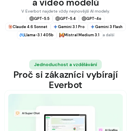
a video modelů
V Everbot najdete vždy nejnovější AI modely.
GPT-5.5
GPT-5.4
GPT-4o
Claude 4.6 Sonnet
Gemini 3.1 Pro
Gemini 3 Flash
Llama-3.1 405b
Mistral Medium 3.1
a další
Jednoduchost a vzdělávání
Proč si zákazníci vybírají
Everbot