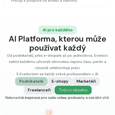
Přístup k podpoře na emailu a telefonu.
AI pro každého
AI Platforma, kterou může
používat každý
Od podnikatelů, přes e-shopaře až po jednotlivce, Everbot
nabízí každému uživateli obrovskou úsporu času, peněz a
výrazně zefektivňuje práci.
S Everbotem se každý stává profesionálem v AI.
Podnikatelé
E-shopy
Marketéři
Freelanceři
Tvůrci obsahu
Získejte zpět svůj čas a nechte rutinu na AI.