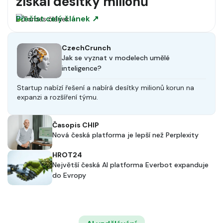
získal desítky milionů
Přečíst celý článek ↗
CzechCrunch
Jak se vyznat v modelech umělé
inteligence?
Startup nabízí řešení a nabírá desítky milionů korun na
expanzi a rozšíření týmu.
Časopis CHIP
Nová česká platforma je lepší než Perplexity
HROT24
Největší česká AI platforma Everbot expanduje
do Evropy