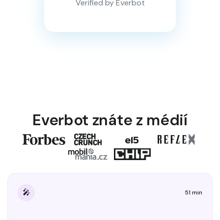
Verified by Everbot
Everbot znáte z médií
🎤
51 min