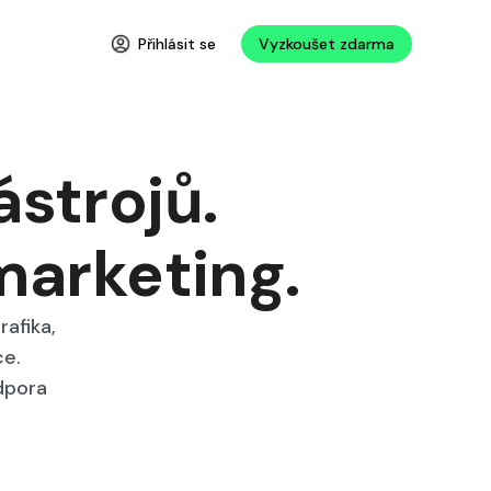
Přihlásit se
Vyzkoušet zdarma
ástrojů.
marketing
.
rafika,
ce.
dpora