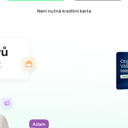
Není nutná kreditní karta
book
ků
utu
Vendula