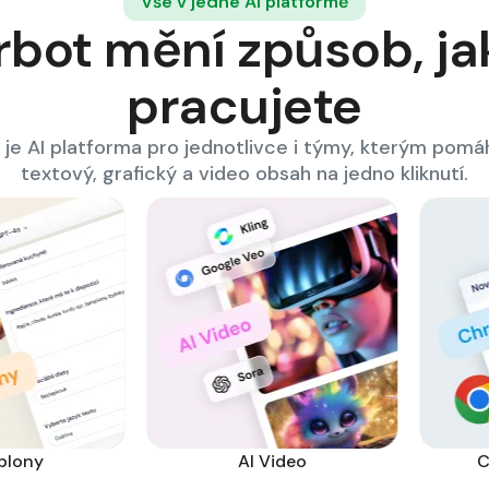
Vše v jedné AI platformě
rbot mění způsob, j
pracujete
 je AI platforma pro jednotlivce i týmy, kterým pomáh
textový, grafický a video obsah na jedno kliknutí.
blony
AI Video
C