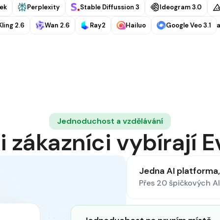
ek
Perplexity
Stable Diffussion 3
Ideogram 3.0
Kling 2.6
Wan 2.6
Ray2
Hailuo
Google Veo 3.1
a
Jednoduchost a vzdělávání
i zákazníci vybírají 
Jedna AI platforma, 
Přes 20 špičkových AI