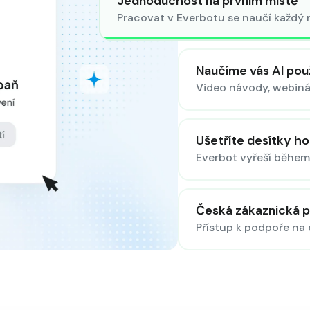
Jednoduchost na prvním místě
Pracovat v Everbotu se naučí každý na
Naučíme vás AI pou
Video návody, webinář
Ušetříte desítky h
Everbot vyřeší během 
Česká zákaznická 
Přístup k podpoře na 