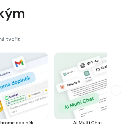
akým
á tvořit
→
hrome doplněk
AI Multi Chat