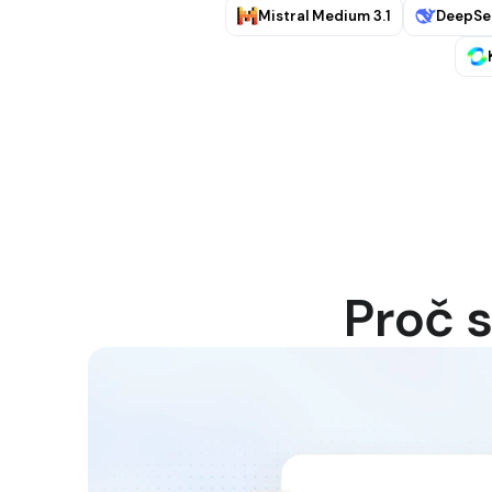
Mistral Medium 3.1
DeepSe
Proč s