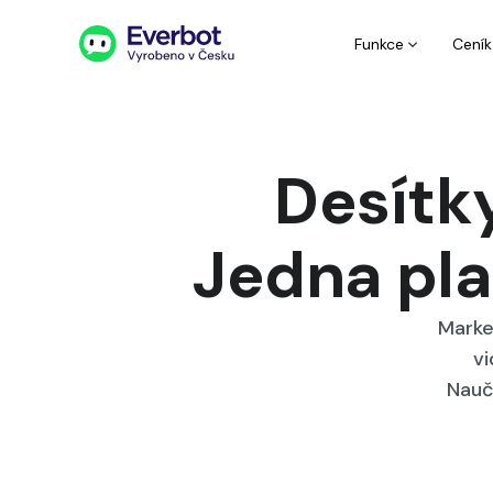
Funkce
Ceník
Desítky
Jedna pla
Market
vi
Nauč