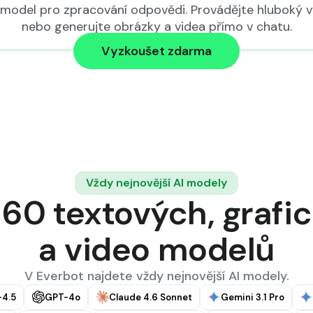
 model pro zpracování odpovědi. Provádějte hluboký v
nebo generujte obrázky a videa přímo v chatu.
Zjistěte více →
Vyzkoušet zdarma
Vždy nejnovější AI modely
 60 textových, grafi
a video modelů
V Everbot najdete vždy nejnovější AI modely.
4.5
GPT-4o
Claude 4.6 Sonnet
Gemini 3.1 Pro