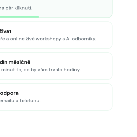
 pár kliknutí.
žívat
e a online živé workshopy s AI odborníky.
odin měsíčně
minut to, co by vám trvalo hodiny.
podpora
emailu a telefonu.