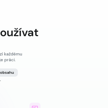
používat
ízí každému
e práci.
 obsahu
.