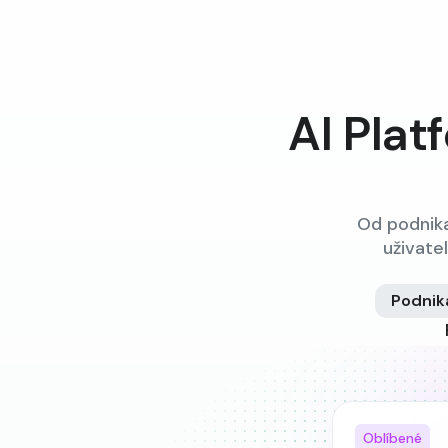
AI Plat
Od podnika
uživate
Podnik
Oblíbené
Oblíbené
Oblíbené
Oblíbené
Oblíbené