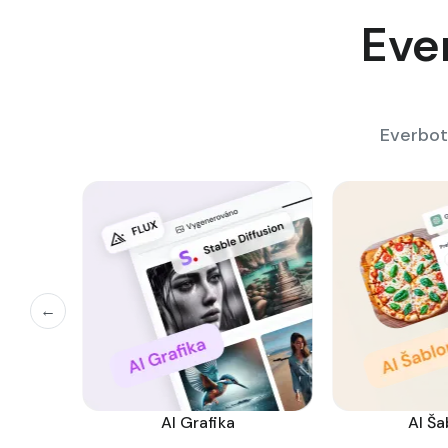
Eve
Everbot
←
t
AI Grafika
AI Ša