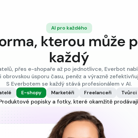
AI pro každého
forma, kterou může 
každý
telů, přes e-shopaře až po jednotlivce, Everbot nab
li obrovskou úsporu času, peněz a výrazně zefektivňuj
S Everbotem se každý stává profesionálem v AI.
atelé
E-shopy
Marketéři
Freelanceři
Tvůrci
Produktové popisky a fotky, které okamžitě prodávají