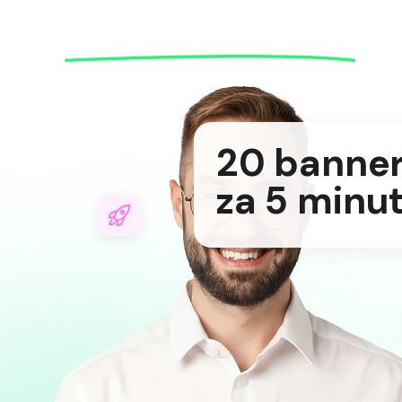
8 Face
příspěv
za 1 min