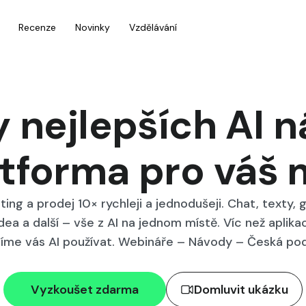
Recenze
Novinky
Vzdělávání
 nejlepších AI n
tforma pro váš
ing a prodej 10× rychleji a jednodušeji. Chat, texty, g
dea a další – vše z AI na jednom místě. Víc než aplika
íme vás AI používat. Webináře – Návody – Česká po
Vyzkoušet zdarma
Domluvit ukázku