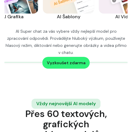
AI Šablony
AI Video
AI Super chat za vás vybere vždy nejlepší model pro
zpracování odpovědi. Provádějte hluboký výzkum, používejte
hlasový režim, diktování nebo generujte obrázky a videa přímo
v chatu.
Zjistěte více →
Vyzkoušet zdarma
Vždy nejnovější AI modely
Přes 60 textových,
grafických