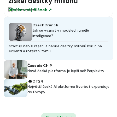
získal desítky milionů
Přečíst celý článek ↗
CzechCrunch
Jak se vyznat v modelech umělé
inteligence?
Startup nabízí řešení a nabírá desítky milionů korun na
expanzi a rozšíření týmu.
Časopis CHIP
Nová česká platforma je lepší než Perplexity
HROT24
Největší česká AI platforma Everbot expanduje
do Evropy