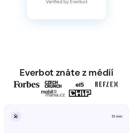
Verified by Everbot
Everbot znáte z médií
🎤
51 min