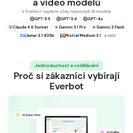
a video modelů
V Everbot najdete vždy nejnovější AI modely.
GPT-5.5
GPT-5.4
GPT-4o
Claude 4.6 Sonnet
Gemini 3.1 Pro
Gemini 3 Flash
Llama-3.1 405b
Mistral Medium 3.1
a další
Jednoduchost a vzdělávání
Proč si zákazníci vybírají
Everbot