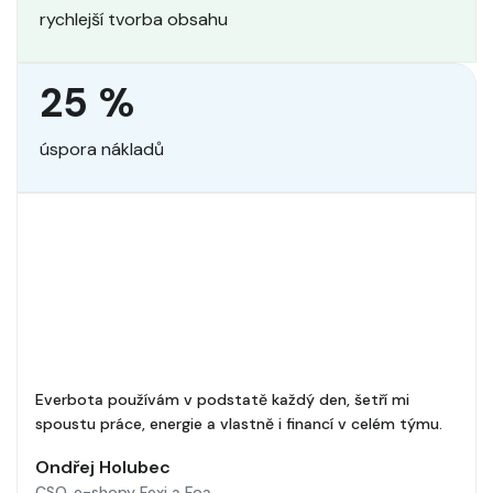
rychlejší tvorba obsahu
25 %
úspora nákladů
Everbota používám v podstatě každý den, šetří mi
spoustu práce, energie a vlastně i financí v celém týmu.
Ondřej Holubec
CSO, e-shopy Fexi a Foa