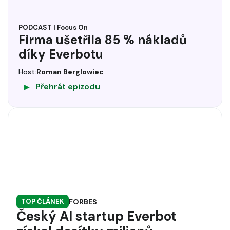
PODCAST | Focus On
Firma ušetřila 85 % nákladů
díky Everbotu
Host:
Roman Berglowiec
Přehrát epizodu
▶
FORBES
TOP ČLÁNEK
Český AI startup Everbot