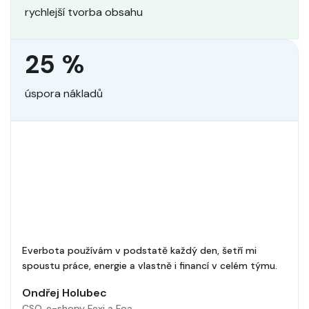
rychlejší tvorba obsahu
25 %
úspora nákladů
Everbota používám v podstatě každý den, šetří mi
spoustu práce, energie a vlastně i financí v celém týmu.
Ondřej Holubec
CSO, e-shopy Fexi a Foa