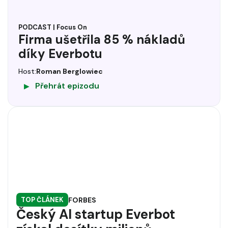
PODCAST | Focus On
Firma ušetřila 85 % nákladů
díky Everbotu
Host:
Roman Berglowiec
Přehrát epizodu
▶
FORBES
TOP ČLÁNEK
Český AI startup Everbot