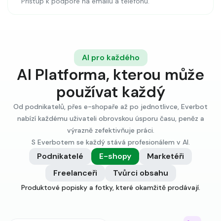
Přístup k podpoře na emailu a telefonu.
AI pro každého
AI Platforma, kterou může
používat každý
Od podnikatelů, přes e-shopaře až po jednotlivce, Everbot
nabízí každému uživateli obrovskou úsporu času, peněz a
výrazně zefektivňuje práci.
S Everbotem se každý stává profesionálem v AI.
Podnikatelé
E-shopy
Marketéři
Freelanceři
Tvůrci obsahu
Spusťte marketingové kampaně 10× rychleji než konkurence.
Produktové popisky a fotky, které okamžitě prodávají.