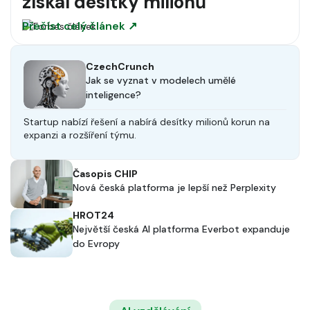
získal desítky milionů
Přečíst celý článek ↗
CzechCrunch
Jak se vyznat v modelech umělé
inteligence?
Startup nabízí řešení a nabírá desítky milionů korun na
expanzi a rozšíření týmu.
Časopis CHIP
Nová česká platforma je lepší než Perplexity
HROT24
Největší česká AI platforma Everbot expanduje
do Evropy