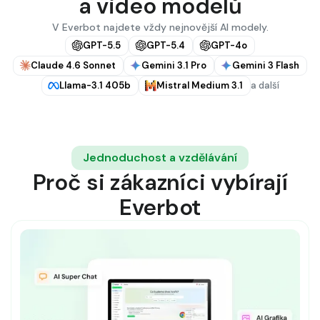
a video modelů
V Everbot najdete vždy nejnovější AI modely.
GPT-5.5
GPT-5.4
GPT-4o
Claude 4.6 Sonnet
Gemini 3.1 Pro
Gemini 3 Flash
Llama-3.1 405b
Mistral Medium 3.1
a další
Jednoduchost a vzdělávání
Proč si zákazníci vybírají
Everbot