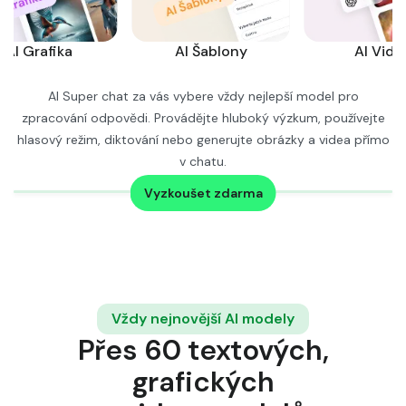
AI Grafika
AI Šablony
AI Vide
AI Super chat za vás vybere vždy nejlepší model pro
zpracování odpovědi. Provádějte hluboký výzkum, používejte
hlasový režim, diktování nebo generujte obrázky a videa přímo
v chatu.
Zjistěte více →
Vyzkoušet zdarma
Vždy nejnovější AI modely
Přes 60 textových,
grafických