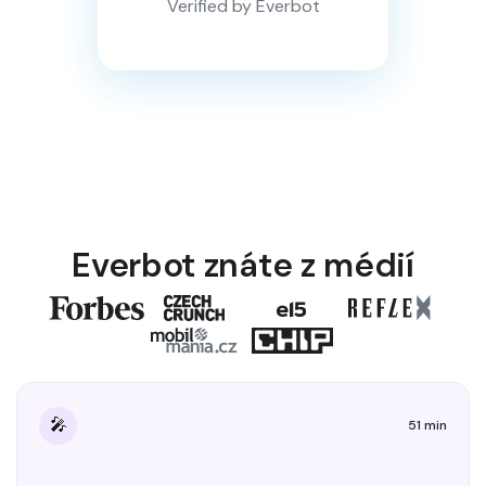
Verified by Everbot
Everbot znáte z médií
🎤
51 min