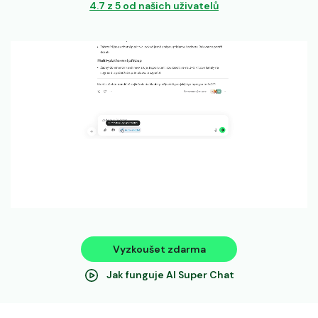
4.7 z 5 od našich uživatelů
Vyzkoušet zdarma
Jak funguje AI Super Chat