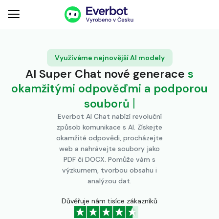
Využíváme nejnovější AI modely
AI Super Chat nové generace
s
okamžitými odpověďmi a podporou
|
souborů
Everbot AI Chat nabízí revoluční
způsob komunikace s AI. Získejte
okamžité odpovědi, procházejte
web a nahrávejte soubory jako
PDF či DOCX. Pomůže vám s
výzkumem, tvorbou obsahu i
analýzou dat.
Důvěřuje nám tisíce zákazníků