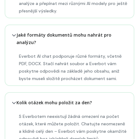
analýze a přepínat mezi různými AI modely pro ještě
přesnější výsledky.
Jaké formáty dokumentů mohu nahrát pro
analýzu?
Everbot AI chat podporuje různé formáty, včetně
PDF, DOCX. Stačí nahrát soubor a Everbot vám
poskytne odpovědi na základě jeho obsahu, aniž
byste museli složitě procházet dokument sami.
Kolik otázek mohu položit za den?
S Everbotem neexistují žádná omezení na počet
otázek, které můžete položit. Chatujte neomezeně
a klidně celý den – Everbot vám poskytne okamžité
odpovědi bez jakýchkoli denních limitů.