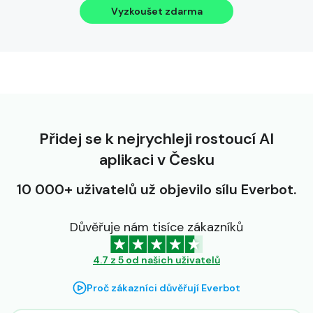
Vyzkoušet zdarma
Přidej se k nejrychleji rostoucí AI
aplikaci v Česku
10 000+ uživatelů už objevilo sílu Everbot.
Důvěřuje nám tisíce zákazníků
4.7 z 5 od našich uživatelů
Proč zákazníci důvěřují Everbot