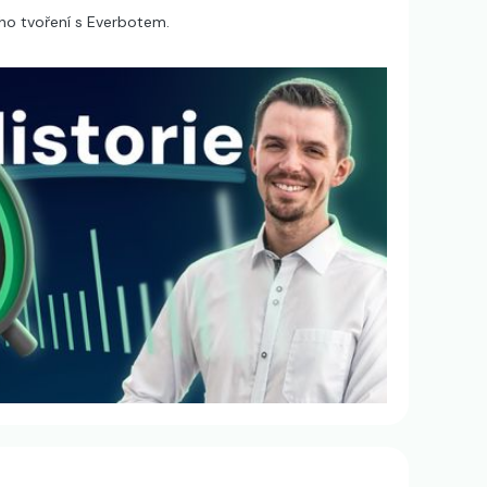
ého tvoření s Everbotem.