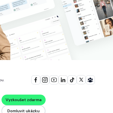
ou.
Vyzkoušet zdarma
Domluvit ukázku