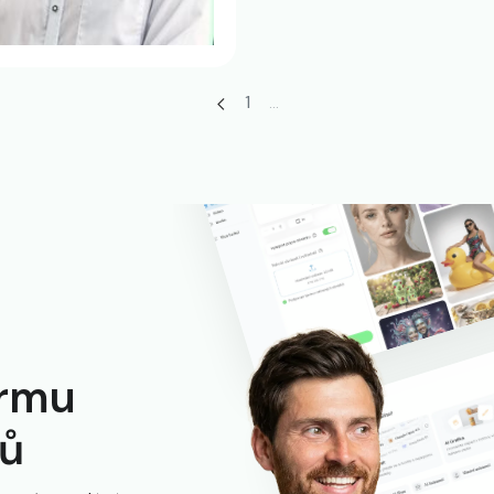
1
...
ormu
ků