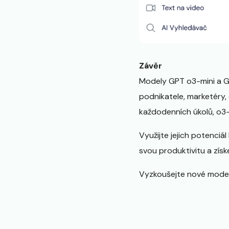
Závěr
Modely GPT o3-mini a G
podnikatele, marketéry,
každodenních úkolů, o3-
Využijte jejich potenciá
svou produktivitu a zís
Vyzkoušejte nové modely 