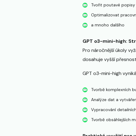
Tvořit poutavé popisy 
Optimalizovat pracovn
a mnoho dalšího
GPT o3-mini-high: St
Pro náročnější úkoly vy
dosahuje vyšší přesnosti
GPT o3-mini-high vyniká
Tvorbě komplexních bu
Analýze dat a vytvářen
Vypracování detailních
Tvorbě obsáhlejších m
Praktické využití pro 