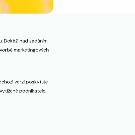
u. Dokáží nad zadáním
 tvorbě marketingových
dchozí verzí poskytuje
vytížené podnikatele,