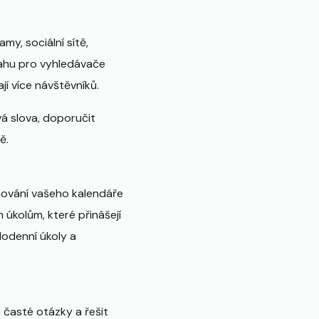
y, sociální sítě,
ahu pro vyhledávače
jí více návštěvníků.
vá slova, doporučit
ě.
ánování vašeho kalendáře
 úkolům, které přinášejí
dodenní úkoly a
časté otázky a řešit