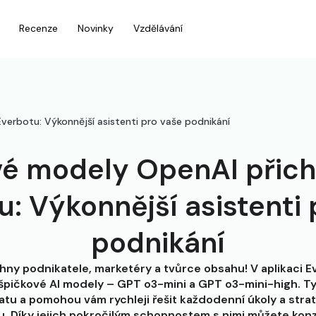
Recenze
Novinky
Vzdělávání
verbotu: Výkonnější asistenti pro vaše podnikání
é modely OpenAI přich
u: Výkonnější asistenti 
podnikání
hny podnikatele, marketéry a tvůrce obsahu! V aplikaci E
a špičkové AI modely – GPT o3-mini a GPT o3-mini-high. T
atu a pomohou vám rychleji řešit každodenní úkoly a stra
. Díky jejich pokročilým schopnostem s nimi můžete konzul