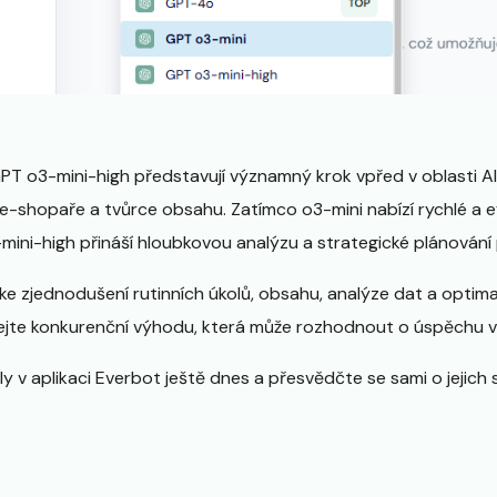
PT o3-mini-high představují významný krok vpřed v oblasti A
 e-shopaře a tvůrce obsahu. Zatímco o3-mini nabízí rychlé a e
mini-high přináší hloubkovou analýzu a strategické plánování
l ke zjednodušení rutinních úkolů, obsahu, analýze dat a optim
kejte konkurenční výhodu, která může rozhodnout o úspěchu 
v aplikaci Everbot ještě dnes a přesvědčte se sami o jejich sí