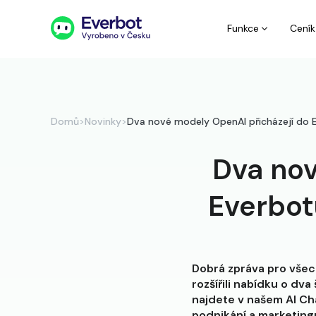
Funkce
Ceník
Domů
>
Novinky
>
Dva nové modely OpenAI přicházejí do E
Dva nov
Everbot
Dobrá zpráva pro všec
rozšířili nabídku o dv
najdete v našem AI Ch
podnikání a marketingu