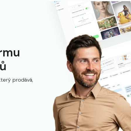
ormu
ků
který prodává,