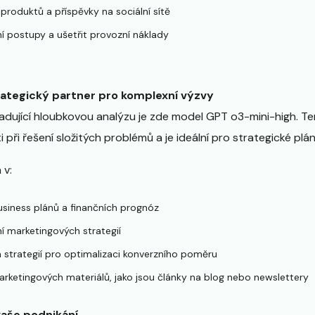
produktů a příspěvky na sociální sítě
í postupy a ušetřit provozní náklady
rategický partner pro komplexní výzvy
žadující hloubkovou analýzu je zde model GPT o3-mini-high. T
 při řešení složitých problémů a je ideální pro strategické plá
 v:
siness plánů a finančních prognóz
í marketingových strategií
 strategií pro optimalizaci konverzního poměru
arketingových materiálů, jako jsou články na blog nebo newslettery
vaše podnikání