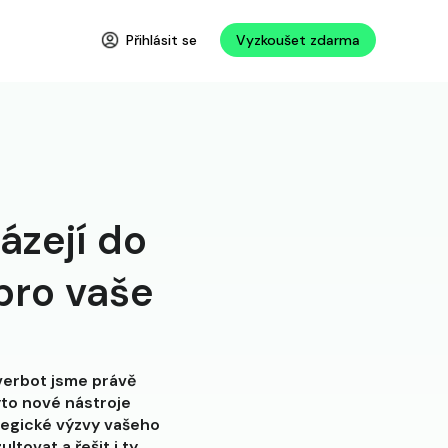
Přihlásit se
Vyzkoušet zdarma
ázejí do
pro vaše
verbot jsme právě
yto nové nástroje
tegické výzvy vašeho
tovat a řešit i ty