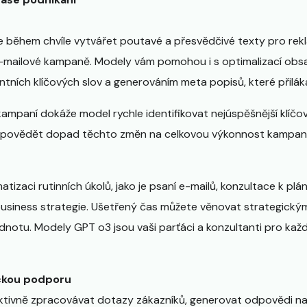
během chvíle vytvářet poutavé a přesvědčivé texty pro reklam
mailové kampaně. Modely vám pomohou i s optimalizací obs
vantních klíčových slov a generováním meta popisů, které přiláka
 kampaní dokáže model rychle identifikovat nejúspěšnější klíčo
dpovědět dopad těchto změn na celkovou výkonnost kampan
tizaci rutinních úkolů, jako je psaní e-mailů, konzultace k pl
 business strategie. Ušetřený čas můžete věnovat strategickým
dnotu. Modely GPT o3 jsou vaši parťáci a konzultanti pro kaž
ckou podporu
ktivně zpracovávat dotazy zákazníků, generovat odpovědi na 