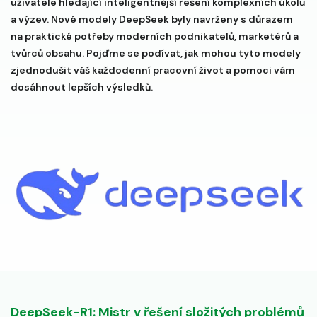
uživatele hledající inteligentnější řešení komplexních úkolů
a výzev. Nové modely DeepSeek byly navrženy s důrazem
na praktické potřeby moderních podnikatelů, marketérů a
tvůrců obsahu. Pojďme se podívat, jak mohou tyto modely
zjednodušit váš každodenní pracovní život a pomoci vám
dosáhnout lepších výsledků.
DeepSeek-R1: Mistr v řešení složitých problémů