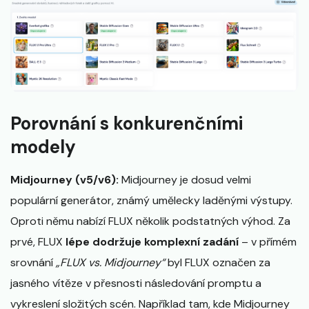
Porovnání s konkurenčními
modely
Midjourney (v5/v6):
Midjourney je dosud velmi
populární generátor, známý umělecky laděnými výstupy.
Oproti němu nabízí FLUX několik podstatných výhod. Za
prvé, FLUX
lépe dodržuje komplexní zadání
– v přímém
srovnání
„FLUX vs. Midjourney“
byl FLUX označen za
jasného vítěze v přesnosti následování promptu a
vykreslení složitých scén​. Například tam, kde Midjourney