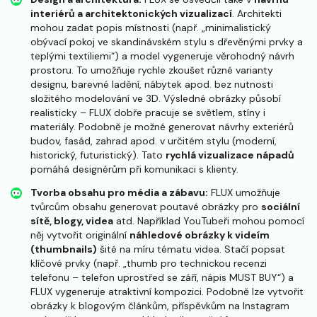
interiérů a architektonických vizualizací
. Architekti
mohou zadat popis místnosti (např. „minimalistický
obývací pokoj ve skandinávském stylu s dřevěnými prvky a
teplými textiliemi“) a model vygeneruje věrohodný návrh
prostoru​. To umožňuje rychle zkoušet různé varianty
designu, barevné ladění, nábytek apod. bez nutnosti
složitého modelování ve 3D. Výsledné obrázky působí
realisticky – FLUX dobře pracuje se světlem, stíny i
materiály. Podobně je možné generovat návrhy exteriérů
budov, fasád, zahrad apod. v určitém stylu (moderní,
historický, futuristický). Tato
rychlá vizualizace nápadů
pomáhá designérům při komunikaci s klienty.
Tvorba obsahu pro média a zábavu:
FLUX umožňuje
tvůrcům obsahu generovat poutavé obrázky pro
sociální
sítě, blogy, videa
atd. Například YouTubeři mohou pomocí
něj vytvořit originální
náhledové obrázky k videím
(thumbnails)
šité na míru tématu videa. Stačí popsat
klíčové prvky (např. „thumb pro technickou recenzi
telefonu – telefon uprostřed se září, nápis MUST BUY“) a
FLUX vygeneruje atraktivní kompozici. Podobně lze vytvořit
obrázky k blogovým článkům, příspěvkům na Instagram