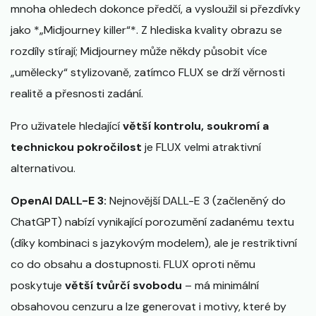
mnoha ohledech dokonce předčí, a vysloužil si přezdívky
jako *„Midjourney killer“*​. Z hlediska kvality obrazu se
rozdíly stírají; Midjourney může někdy působit více
„umělecky“ stylizovaně, zatímco FLUX se drží věrnosti
realitě a přesnosti zadání​.
Pro uživatele hledající
větší kontrolu, soukromí a
technickou pokročilost
je FLUX velmi atraktivní
alternativou.
OpenAI DALL-E 3:
Nejnovější DALL-E 3 (začleněný do
ChatGPT) nabízí vynikající porozumění zadanému textu
(díky kombinaci s jazykovým modelem), ale je restriktivní
co do obsahu a dostupnosti. FLUX oproti němu
poskytuje
větší tvůrčí svobodu
– má minimální
obsahovou cenzuru a lze generovat i motivy, které by