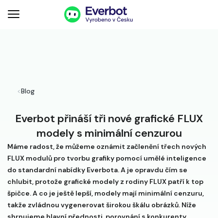
<
Blog
Everbot přináší tři nové grafické FLUX
modely s minimální cenzurou
Máme radost, že můžeme oznámit začlenění třech nových
FLUX modulů pro tvorbu grafiky pomocí umělé inteligence
do standardní nabídky Everbota. A je opravdu čím se
chlubit, protože grafické modely z rodiny FLUX patří k top
špičce. A co je ještě lepší, modely mají minimální cenzuru,
takže zvládnou vygenerovat širokou škálu obrázků. Níže
shrnujeme hlavní přednosti, porovnání s konkurenty,