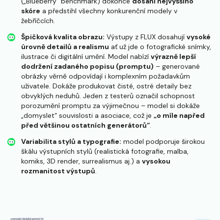
(„Blueberry“ benchmark) dokonce
dosáhl nejvyššího
skóre
a předstihl všechny konkurenční modely v
žebříčcích.
Špičková kvalita obrazu:
Výstupy z FLUX dosahují
vysoké
úrovně detailů a realismu
ať už jde o fotografické snímky,
ilustrace či digitální umění. Model nabízí
výrazně lepší
dodržení zadaného popisu (promptu)
– generované
obrázky věrně odpovídají i komplexním požadavkům
uživatele. Dokáže produkovat čisté, ostré detaily bez
obvyklých neduhů. Jeden z testerů označil schopnost
porozumění promptu za výjimečnou – model si dokáže
„domyslet“ souvislosti a asociace, což je
„o míle napřed
před většinou ostatních generátorů“
​.
Variabilita stylů a typografie:
model podporuje širokou
škálu výstupních stylů (realistická fotografie, malba,
komiks, 3D render, surrealismus aj.) a
vysokou
rozmanitost výstupů
.