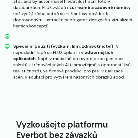
atd., aniž by autor musel hledat ilustrační foto v
databankách. FLUX zvládá i
surreálné a zábavné náměty
,
což využijí třeba autoři sci-fi/fantasy povídek k
doprovodným ilustracím nebo game designeři k vizualizaci
herních konceptů.
Speciální použití (výzkum, film, zdravotnictví):
V
neposlední řadě se FLUX uplatní i v
odbornějších
aplikacích
. Např. v medicíně pro syntetickou generaci
snímků k trénování jiných AI (samozřejmě s opatrností kvůli
realističnosti), ve filmové produkci pro pre-vizualizace
scén, v edukaci pro vytváření názorných obrázků apod.
Vyzkoušejte platformu
Everbot bez závazků