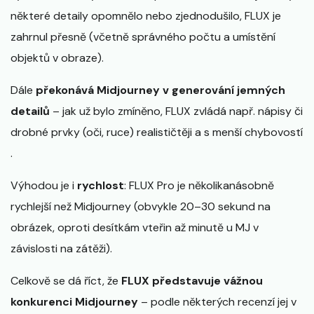
některé detaily opomnělo nebo zjednodušilo, FLUX je
zahrnul přesně (včetně správného počtu a umístění
objektů v obraze)​.
Dále
překonává Midjourney v generování jemných
detailů
– jak už bylo zmíněno, FLUX zvládá např. nápisy či
drobné prvky (oči, ruce) realističtěji a s menší chybovostí​
.
Výhodou je i
rychlost
: FLUX Pro je několikanásobně
rychlejší než Midjourney (obvykle 20–30 sekund na
obrázek​, oproti desítkám vteřin až minutě u MJ v
závislosti na zátěži).
Celkově se dá říct, že
FLUX představuje vážnou
konkurenci Midjourney
– podle některých recenzí jej v