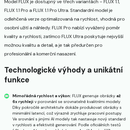
Model FLUX je dostupný ve třech variantách – FLUX 1.1,
FLUX 1.1 Pro a FLUX 1.1 Pro Ultra. Standardní model je
odlehčená verze optimalizovaná na rychlost, vhodná pro
osobní užití a náhledy. FLUX Pro nabízí vyvážený poměr
kvality a rychlosti, zatímco FLUX Ultra poskytuje nejvyšší
možnou kvalitu a detail, a je tak předurčen pro
profesionální a komerční nasazení.
Technologické výhody a unikátní
funkce
Mimořádná rychlost a výkon:
FLUX generuje obrázky
až
6x rychleji
v porovnání se srovnatelně kvalitními modely.
Díky pokročilé architektuře dokáže produkovat obrázky s
minimální latencí, což výrazně zrychluje pracovní postupy.
Ve srovnání s jinými AI modely tak nastavuje nový standard
v rychlosti a efektivitě generování. Podle oficiálních testů