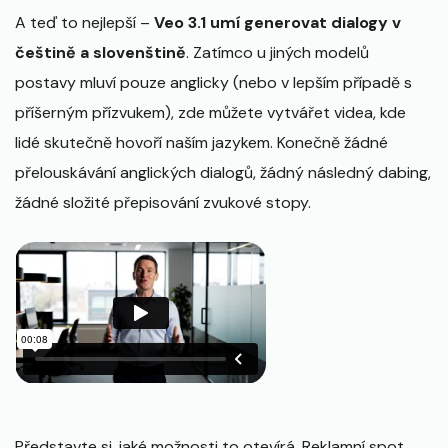
A teď to nejlepší –
Veo 3.1 umí generovat dialogy v
češtině a slovenštině
. Zatímco u jiných modelů
postavy mluví pouze anglicky (nebo v lepším případě s
příšerným přízvukem), zde můžete vytvářet videa, kde
lidé skutečně hovoří naším jazykem. Konečně žádné
přelouskávání anglických dialogů, žádný následný dabing,
žádné složité přepisování zvukové stopy.
Představte si, jaké možnosti to otevírá. Reklamní spot,