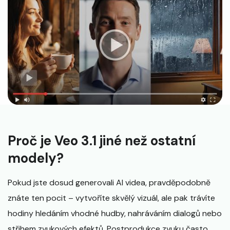
Proč je Veo 3.1 jiné než ostatní
modely?
Pokud jste dosud generovali AI videa, pravděpodobně
znáte ten pocit – vytvoříte skvělý vizuál, ale pak trávíte
hodiny hledáním vhodné hudby, nahráváním dialogů nebo
střihem zvukových efektů. Postprodukce zvuku často