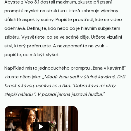
Abyste z Veo 3.1 dostali maximum, zkuste při psaní
promptů myslet na strukturu, která zahrnuje všechny
důležité aspekty scény. Popište prostředí, kde se video
odehrává. Definujte, kdo nebo co je hlavním subjektem
záběru. Vysvětlete, co se ve scéně děje. Určete vizuální
styl, který preferujete. A nezapomeňte na zvuk –
popište, co má být slyšet.
Například místo jednoduchého promptu „žena v kavárně"
zkuste něco jako:
„Mladá žena sedí v útulné kavárně. Drží
hrnek s kávou, usmívá se a říká: “Dobrá káva mi vždy
zlepší náladu.”. V pozadí jemná jazzová hudba."