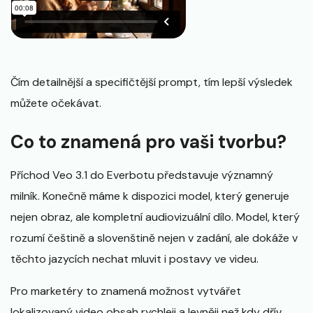
Čím detailnější a specifičtější prompt, tím lepší výsledek
můžete očekávat.
Co to znamená pro vaši tvorbu?
Příchod Veo 3.1 do Everbotu představuje významný
milník. Konečně máme k dispozici model, který generuje
nejen obraz, ale kompletní audiovizuální dílo. Model, který
rozumí češtině a slovenštině nejen v zadání, ale dokáže v
těchto jazycích nechat mluvit i postavy ve videu.
Pro marketéry to znamená možnost vytvářet
lokalizovaný video obsah rychleji a levněji než kdy dřív.