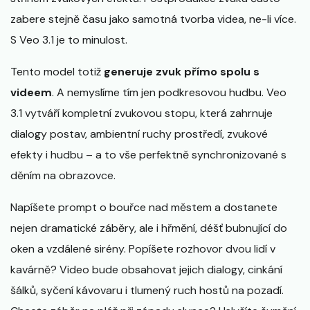
zabere stejně času jako samotná tvorba videa, ne-li více.
S Veo 3.1 je to minulost.
Tento model totiž
generuje zvuk přímo spolu s
videem
. A nemyslíme tím jen podkresovou hudbu. Veo
3.1 vytváří kompletní zvukovou stopu, která zahrnuje
dialogy postav, ambientní ruchy prostředí, zvukové
efekty i hudbu – a to vše perfektně synchronizované s
děním na obrazovce.
Napíšete prompt o bouřce nad městem a dostanete
nejen dramatické záběry, ale i hřmění, déšť bubnující do
oken a vzdálené sirény. Popíšete rozhovor dvou lidí v
kavárně? Video bude obsahovat jejich dialogy, cinkání
šálků, syčení kávovaru i tlumený ruch hostů na pozadí.