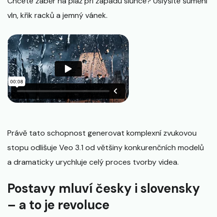
Chcete záběr na pláž při západu slunce? Uslyšíte šumění
vln, křik racků a jemný vánek.
Právě tato schopnost generovat komplexní zvukovou
stopu odlišuje Veo 3.1 od většiny konkurenčních modelů
a dramaticky urychluje celý proces tvorby videa.
Postavy mluví česky i slovensky
– a to je revoluce