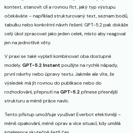
kontext, stanovit cíl a rovnou říct, jaký typ výstupu
očekáváte – například strukturovaný text, seznam bodů,
tabulku nebo konkrétní návrh řešení. GPT-5.2 pak dokáže
celý úkol zpracovat jako jeden celek, místo aby reagoval
jen na jednotlivé věty.
V praxi se také vyplatí kombinovat oba dostupné
modely.
GPT-5.2 Instant
použijte na rychlé nápady,
první návrhy nebo úpravy textu. Jakmile ale víte, že
výsledek má jít rovnou do publikace nebo do
rozhodování, přepnutí na
GPT-5.2
přinese přesnější
strukturu a méně práce navíc.
Tento přístup umožňuje využívat Everbot efektivněji –
méně opakování, méně oprav a více situací, kdy umělá
inteligence skutečně šetří čas.