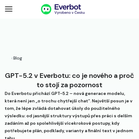
<
Blog
GPT-5.2 v Everbotu: co je nového a proč
to stojí za pozornost
Do Everbotu přichází GPT-5.2 – nová generace modelu,
která není jen „o trochu chytřejší chat“. Největší posun je v
tom, že lépe zvládá dotahovat úkoly do použitelného
výsledku: od jasnější struktury výstupů přes práci s delším
zadáním až po spolehlivější vícekrokové postupy, kdy
potřebujete plán, podklady, varianty a finální text v jednom
tahu.