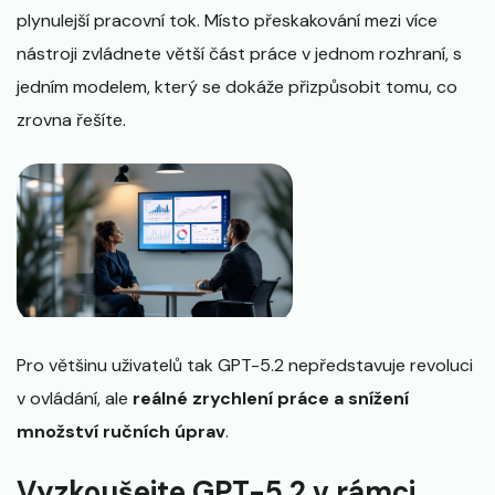
plynulejší pracovní tok. Místo přeskakování mezi více
nástroji zvládnete větší část práce v jednom rozhraní, s
jedním modelem, který se dokáže přizpůsobit tomu, co
zrovna řešíte.
Pro většinu uživatelů tak GPT-5.2 nepředstavuje revoluci
v ovládání, ale
reálné zrychlení práce a snížení
množství ručních úprav
.
Vyzkoušejte GPT-5.2 v rámci