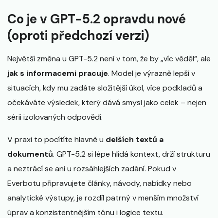
Co je v GPT-5.2 opravdu nové
(oproti předchozí verzi)
Největší změna u GPT-5.2 není v tom, že by „víc věděl“, ale
jak s informacemi pracuje
. Model je výrazně lepší v
situacích, kdy mu zadáte složitější úkol, více podkladů a
očekáváte výsledek, který dává smysl jako celek – nejen
sérii izolovaných odpovědí.
V praxi to pocítíte hlavně u
delších textů a
dokumentů
. GPT-5.2 si lépe hlídá kontext, drží strukturu
a neztrácí se ani u rozsáhlejších zadání. Pokud v
Everbotu připravujete články, návody, nabídky nebo
analytické výstupy, je rozdíl patrný v menším množství
úprav a konzistentnějším tónu i logice textu.