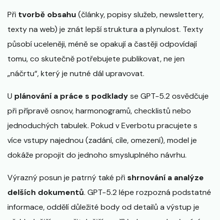
Při
tvorbě obsahu
(články, popisy služeb, newslettery,
texty na web) je znát lepší struktura a plynulost. Texty
působí uceleněji, méně se opakují a častěji odpovídají
tomu, co skutečně potřebujete publikovat, ne jen
„náčrtu“, který je nutné dál upravovat.
U
plánování a práce s podklady
se GPT-5.2 osvědčuje
při přípravě osnov, harmonogramů, checklistů nebo
jednoduchých tabulek. Pokud v Everbotu pracujete s
více vstupy najednou (zadání, cíle, omezení), model je
dokáže propojit do jednoho smysluplného návrhu.
Výrazný posun je patrný také při
shrnování a analýze
delších dokumentů
. GPT-5.2 lépe rozpozná podstatné
informace, oddělí důležité body od detailů a výstup je