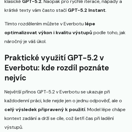
klasické
GPT-5.2
. Naopak pro rychlé iterace, nápady a
krátké texty vám často stačí
GPT-5.2 Instant
.
Tímto rozdělením můžete v Everbotu
lépe
optimalizovat výkon i kvalitu výstupů
podle toho, jak
náročný je váš úkol.
Praktické využití GPT-5.2 v
Everbotu: kde rozdíl poznáte
nejvíc
Největší přínos GPT-5.2 v Everbotu se ukazuje při
každodenní práci, kde nejde jen o jednu odpověď, ale o
celý výsledek připravený k použití
. Model lépe chápe
kontext zadání a drží se cíle, což šetří čas při ladění
výstupů.