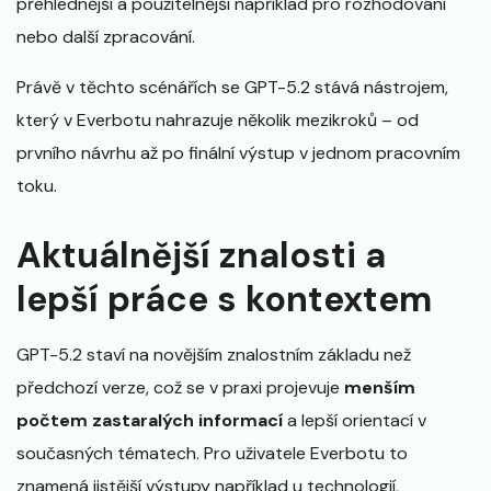
přehlednější a použitelnější například pro rozhodování
nebo další zpracování.
Právě v těchto scénářích se GPT-5.2 stává nástrojem,
který v Everbotu nahrazuje několik mezikroků – od
prvního návrhu až po finální výstup v jednom pracovním
toku.
Aktuálnější znalosti a
lepší práce s kontextem
GPT-5.2 staví na novějším znalostním základu než
předchozí verze, což se v praxi projevuje
menším
počtem zastaralých informací
a lepší orientací v
současných tématech. Pro uživatele Everbotu to
znamená jistější výstupy například u technologií,