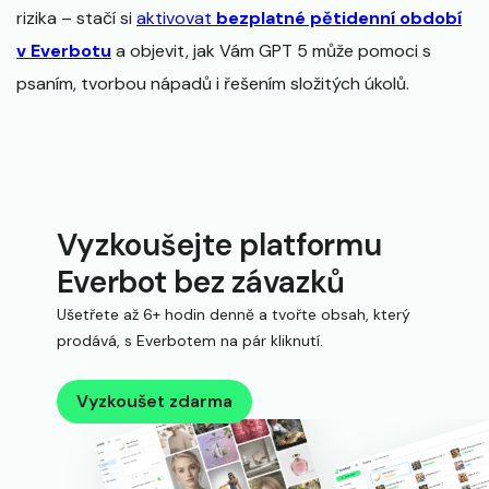
rizika – stačí si
aktivovat
bezplatné pětidenní období
v Everbotu
a objevit, jak Vám GPT 5 může pomoci s
psaním, tvorbou nápadů i řešením složitých úkolů.
Vyzkoušejte platformu
Everbot bez závazků
Ušetřete až 6+ hodin denně a tvořte obsah, který
prodává, s Everbotem na pár kliknutí.
Vyzkoušet zdarma