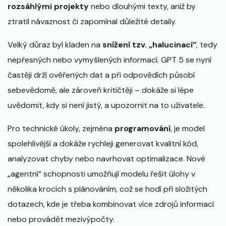
rozsáhlými projekty
nebo dlouhými texty, aniž by
ztratil návaznost či zapomínal důležité detaily.
Velký důraz byl kladen na
snížení tzv. „halucinací“
, tedy
nepřesných nebo vymyšlených informací. GPT 5 se nyní
častěji drží ověřených dat a při odpovědích působí
sebevědomě, ale zároveň kritičtěji – dokáže si lépe
uvědomit, kdy si není jistý, a upozornit na to uživatele.
Pro technické úkoly, zejména
programování
, je model
spolehlivější a dokáže rychleji generovat kvalitní kód,
analyzovat chyby nebo navrhovat optimalizace. Nové
„agentní“ schopnosti umožňují modelu řešit úlohy v
několika krocích s plánováním, což se hodí při složitých
dotazech, kde je třeba kombinovat více zdrojů informací
nebo provádět mezivýpočty.