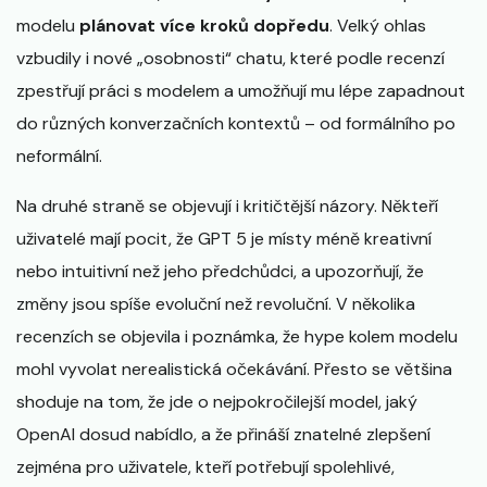
modelu
plánovat více kroků dopředu
. Velký ohlas
vzbudily i nové „osobnosti“ chatu, které podle recenzí
zpestřují práci s modelem a umožňují mu lépe zapadnout
do různých konverzačních kontextů – od formálního po
neformální.
Na druhé straně se objevují i kritičtější názory. Někteří
uživatelé mají pocit, že GPT 5 je místy méně kreativní
nebo intuitivní než jeho předchůdci, a upozorňují, že
změny jsou spíše evoluční než revoluční. V několika
recenzích se objevila i poznámka, že hype kolem modelu
mohl vyvolat nerealistická očekávání. Přesto se většina
shoduje na tom, že jde o nejpokročilejší model, jaký
OpenAI dosud nabídlo, a že přináší znatelné zlepšení
zejména pro uživatele, kteří potřebují spolehlivé,