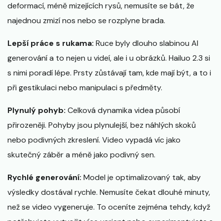
deformací, méně mizejících rysů, nemusíte se bát, že
najednou zmizí nos nebo se rozplyne brada.
Lepší práce s rukama:
Ruce byly dlouho slabinou AI
generování a to nejen u videí, ale i u obrázků. Hailuo 2.3 si
s nimi poradí lépe. Prsty zůstávají tam, kde mají být, a to i
při gestikulaci nebo manipulaci s předměty.
Plynulý pohyb:
Celková dynamika videa působí
přirozeněji. Pohyby jsou plynulejší, bez náhlých skoků
nebo podivných zkreslení. Video vypadá víc jako
skutečný záběr a méně jako podivný sen.
Rychlé generování:
Model je optimalizovaný tak, aby
výsledky dostával rychle. Nemusíte čekat dlouhé minuty,
než se video vygeneruje. To oceníte zejména tehdy, když