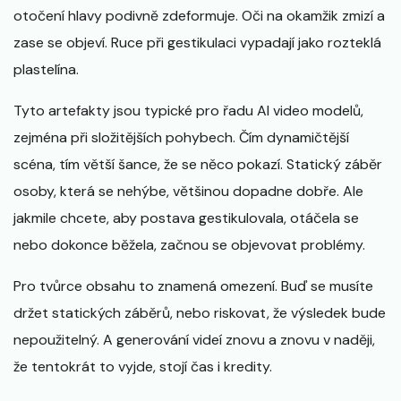
otočení hlavy podivně zdeformuje. Oči na okamžik zmizí a
zase se objeví. Ruce při gestikulaci vypadají jako rozteklá
plastelína.
Tyto artefakty jsou typické pro řadu AI video modelů,
zejména při složitějších pohybech. Čím dynamičtější
scéna, tím větší šance, že se něco pokazí. Statický záběr
osoby, která se nehýbe, většinou dopadne dobře. Ale
jakmile chcete, aby postava gestikulovala, otáčela se
nebo dokonce běžela, začnou se objevovat problémy.
Pro tvůrce obsahu to znamená omezení. Buď se musíte
držet statických záběrů, nebo riskovat, že výsledek bude
nepoužitelný. A generování videí znovu a znovu v naději,
že tentokrát to vyjde, stojí čas i kredity.