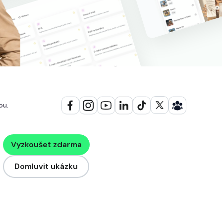
ou.
Vyzkoušet zdarma
Domluvit ukázku