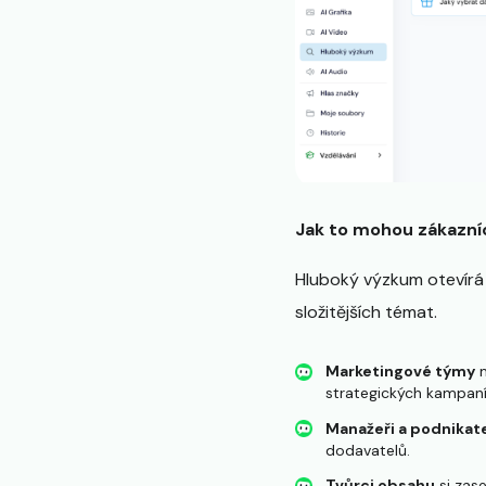
Jak to mohou zákazníc
Hluboký výzkum otevírá 
složitějších témat.
Marketingové týmy
m
strategických kampaní
Manažeři a podnikat
dodavatelů.
Tvůrci obsahu
si zas