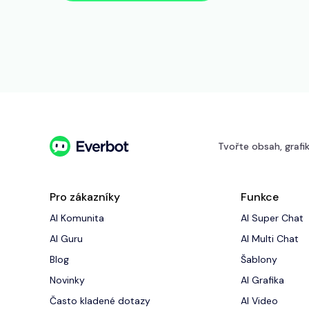
Tvořte obsah, grafik
Pro zákazníky
Funkce
AI Komunita
AI Super Chat
AI Guru
AI Multi Chat
Blog
Šablony
Novinky
AI Grafika
‍Často kladené dotazy
AI Video