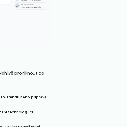
lehlivě proniknout do
ání trendů nebo přípravě
ání technologií či
, aniž by museli sami