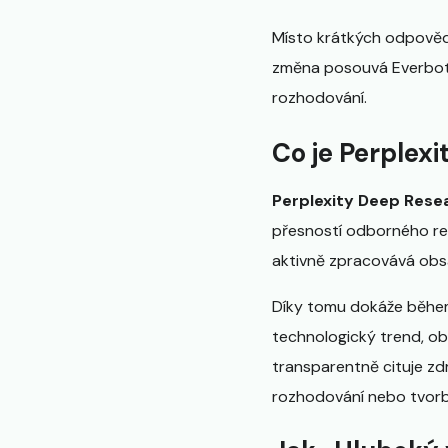
Místo krátkých odpovědí
změna posouvá Everbot 
rozhodování.
Co je Perplex
Perplexity Deep Rese
přesností odborného reš
aktivně zpracovává obsa
Díky tomu dokáže během 
technologický trend, ob
transparentně cituje zdr
rozhodování nebo tvor