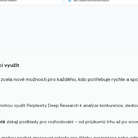
i využít
zcela nové možnosti pro každého, kdo potřebuje rychle a spo
ohou využít Perplexity Deep Research k analýze konkurence, sledov
.
elé
získají podklady pro rozhodování – od průzkumů trhu až po srovn
e mohou nechat zpracovat rešerše pro články, prezentace nebo videa