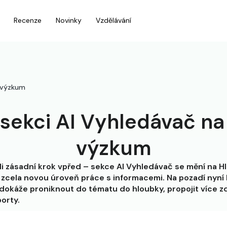
Recenze
Novinky
Vzdělávání
 výzkum
sekci AI Vyhledávač na
výzkum
li zásadní krok vpřed – sekce AI Vyhledávač se mění na 
o zcela novou úroveň práce s informacemi. Na pozadí nyní 
dokáže proniknout do tématu do hloubky, propojit více zd
porty.