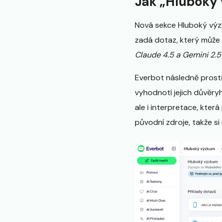
Jak „Hluboký 
Nová sekce Hluboký výzk
zadá dotaz, který může bý
Claude 4.5 a Gemini 2.5
Everbot následně prostř
vyhodnotí jejich důvěry
ale i interpretace, kte
původní zdroje, takže s