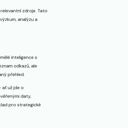
relevantní zdroje. Tato
výzkum, analýzu a
mělé inteligence s
seznam odkazů, ale
aný přehled.
ať už jde o
ověřenými daty,
klad pro strategické