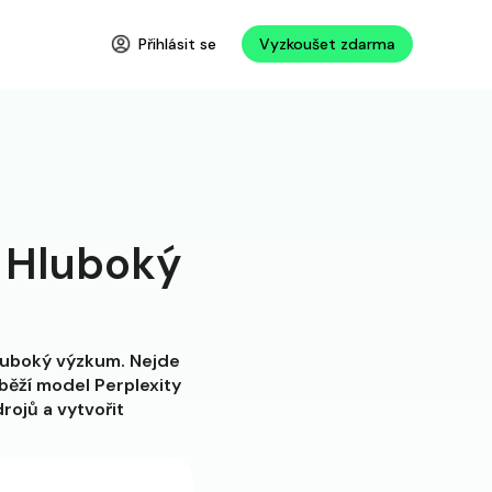
Přihlásit se
Vyzkoušet zdarma
 Hluboký
Hluboký výzkum. Nejde
běží model Perplexity
rojů a vytvořit