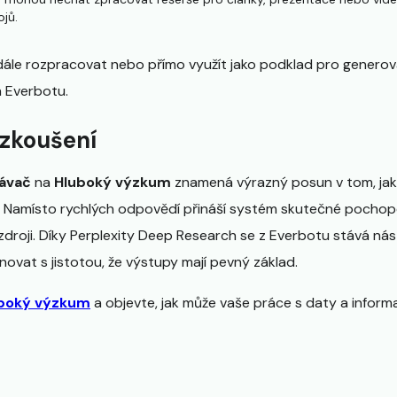
jů.
ále rozpracovat nebo přímo využít jako podklad pro generování
h Everbotu.
yzkoušení
dávač
na
Hluboký výzkum
znamená výrazný posun v tom, jak 
. Namísto rychlých odpovědí přináší systém skutečné pochop
droji. Díky Perplexity Deep Research se z Everbotu stává nás
novat s jistotou, že výstupy mají pevný základ.
uboký výzkum
a objevte, jak může vaše práce s daty a infor