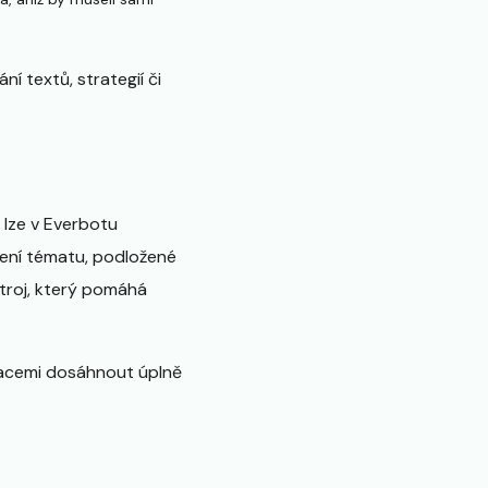
 textů, strategií či
lze v Everbotu
ení tématu, podložené
troj, který pomáhá
macemi dosáhnout úplně