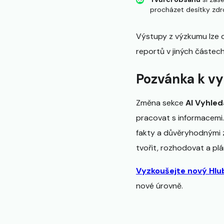
procházet desítky zdro
Výstupy z výzkumu lze d
reportů v jiných částec
Pozvánka k v
Změna sekce
AI Vyhle
pracovat s informacemi
fakty a důvěryhodnými z
tvořit, rozhodovat a plá
Vyzkoušejte nový Hl
nové úrovně.