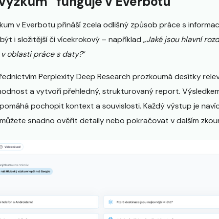
výzkum“ funguje v Everbotu
um v Everbotu přináší zcela odlišný způsob práce s informac
t i složitější či vícekrokový – například „
Jaké jsou hlavní roz
 v oblasti práce s daty?
“
ednictvím Perplexity Deep Research prozkoumá desítky relev
hodnost a vytvoří přehledný, strukturovaný report. Výsledkem 
rá pomáhá pochopit kontext a souvislosti. Každý výstup je nav
i můžete snadno ověřit detaily nebo pokračovat v dalším zkou