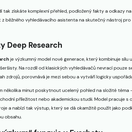
 tak získáte komplexní přehled, podložený fakty a odkazy na 
z běžného vyhledávacího asistenta na skutečný nástroj pro 
ity Deep Research
arch
je výzkumný model nové generace, který kombinuje sílu u
eršisty. Na rozdíl od klasických vyhledávačů nevrací pouze 
h zdrojů, porovnává je mezi sebou a vytváří logicky uspořád
několika minut poskytnout ucelený pohled na složité téma – 
chodní příležitost nebo akademickou studii. Model pracuje s 
oje a nabízí tak výstup, který se dá okamžitě použít jako pod
bu obsahu.