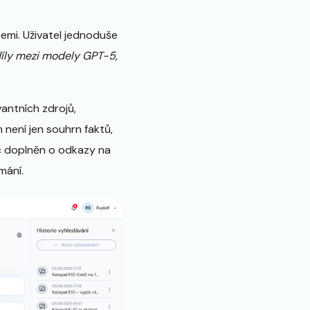
emi. Uživatel jednoduše
díly mezi modely GPT-5,
antních zdrojů,
není jen souhrn faktů,
íc doplněn o odkazy na
mání.