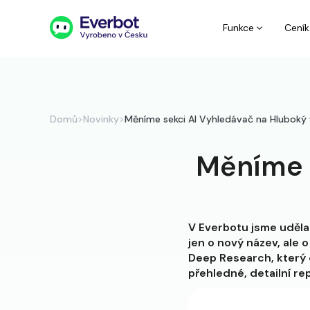
Funkce
Ceník
Domů
>
Novinky
>
Měníme sekci AI Vyhledávač na Hluboký
Měníme 
V Everbotu jsme uděla
jen o nový název, ale 
Deep Research, který 
přehledné, detailní re