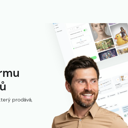
ormu
ků
který prodává,