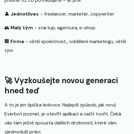
přesně to, co potřebujete – ať jste:
👤
Jednotlivec
– freelancer, marketér, copywriter
👥
Malý tým
– startup, agentura, e-shop
🏢
Firma
– větší společnost,, oddělení marketingu, větší
tým
🚀 Vyzkoušejte novou generaci
hned teď
A to je jen špička ledovce. Nejlepší způsob, jak nový
Everbot poznat, je otevřít aplikaci a začít tvořit. Čeká
vás tam ještě spousta dalších drobností, které vám
zjednoduší práci.