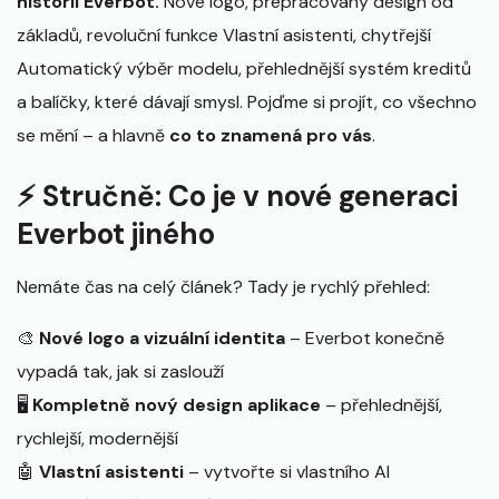
historii Everbot.
Nové logo, přepracovaný design od
základů, revoluční funkce Vlastní asistenti, chytřejší
Automatický výběr modelu, přehlednější systém kreditů
a balíčky, které dávají smysl. Pojďme si projít, co všechno
se mění – a hlavně
co to znamená pro vás
.
⚡ Stručně: Co je v nové generaci
Everbot jiného
Nemáte čas na celý článek? Tady je rychlý přehled:
🎨
Nové logo a vizuální identita
– Everbot konečně
vypadá tak, jak si zaslouží
🖥️
Kompletně nový design aplikace
– přehlednější,
rychlejší, modernější
🤖
Vlastní asistenti
– vytvořte si vlastního AI