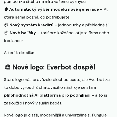
pomocníka šitého na míru vašemu byznysu
🧠
Automatický výběr modelu nové generace
– AI,
která sama pozná, co potřebujete
💳
Nový systém kreditů
– jednoduchý a přehlednější
📦
Nové balíčky
– tarif pro každého, ať jste firma nebo
freelancer
A teď k detailům.
🎨 Nové logo: Everbot dospěl
Staré logo nás provázelo dlouhou cestu, ale Everbot za
tu dobu vyrostl. Z chatovacího nástroje se stala
plnohodnotná AI platforma pro podnikání
– a to si
zasloužilo i nový vizuální kabát.
Nové logo je čistší, modernější a univerzálnější. Funguje