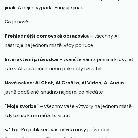
jinak
. A nejen vypadá. Funguje jinak.
Co je nové:
Přehlednější domovská obrazovka
– všechny AI
nástroje na jednom místě, vždy po ruce
Interaktivní průvodce
– pomůže vám s prvními kroky, ať
jste v AI začátečník nebo pokročilý uživatel
Nové sekce: AI Chat, AI Grafika, AI Video, AI Audio
–
jasně oddělené, snadno najdete, co hledáte
"Moje tvorba"
– všechny vaše výtvory na jednom místě,
kdykoli se k nim můžete vrátit
💡
Tip:
Po přihlášení vás přivítá nový průvodce.