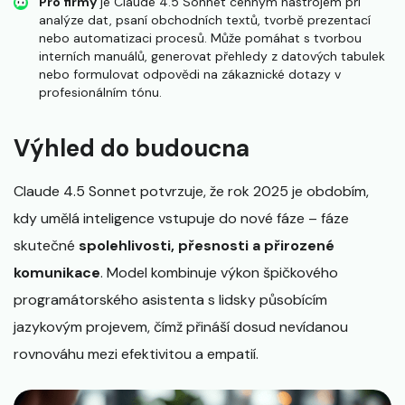
Pro firmy
je Claude 4.5 Sonnet cenným nástrojem při
analýze dat, psaní obchodních textů, tvorbě prezentací
nebo automatizaci procesů. Může pomáhat s tvorbou
interních manuálů, generovat přehledy z datových tabulek
nebo formulovat odpovědi na zákaznické dotazy v
profesionálním tónu.
Výhled do budoucna
Claude 4.5 Sonnet potvrzuje, že rok 2025 je obdobím,
kdy umělá inteligence vstupuje do nové fáze – fáze
skutečné
spolehlivosti, přesnosti a přirozené
komunikace
. Model kombinuje výkon špičkového
programátorského asistenta s lidsky působícím
jazykovým projevem, čímž přináší dosud nevídanou
rovnováhu mezi efektivitou a empatií.