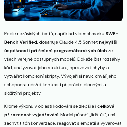
Podle nezávislých testů, například v benchmarku
SWE-
Bench Verified
, dosahuje Claude 4.5 Sonnet
nejvyšší
úspěšnosti při řešení programátorských úloh
ze
všech veřejně dostupných modelů. Dokáže číst rozsáhlý
kód, analyzovat jeho strukturu, opravovat chyby a
vytvářet komplexní skripty. Vývojáři si navíc chválí jeho
schopnost udržet kontext i při práci s dlouhými a
složitými projekty.
Kromě výkonu v oblasti kódování se zlepšila i
celková
přirozenost vyjadřování
. Model působí „lidštěji“, umí
zachytit tón konverzace, reagovat s empatií a vyvarovat