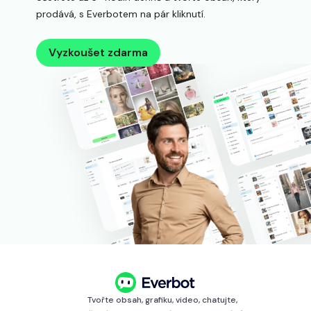
prodává, s Everbotem na pár kliknutí.
Vyzkoušet zdarma
Tvořte obsah, grafiku, video, chatujte,