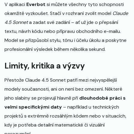
V aplikaci
Everbot
si můžete všechny tyto schopnosti
okamžitě vyzkoušet. Stačí v rozhraní zvolit model
Claude
4.5 Sonnet
a zadat své zadání – ať už jde o přepsání
textu, návrh kódu nebo přípravu obchodního e-mailu.
Model se přizpůsobí stylu, tónu i účelu úkolu a poskytne
profesionální výsledek během několika sekund.
Limity, kritika a výzvy
Přestože Claude 4.5 Sonnet patří mezi nejvyspělejší
modely současnosti, ani on není bez omezení. Některé
jeho slabiny se projevují hlavně při
dlouhodobé práci s
velmi specifickými daty
– například u technických
projektů s extrémně rozsáhlým kódem nebo v situacích,
kdy je potřeba detailní matematické či vizuální
porozumění.