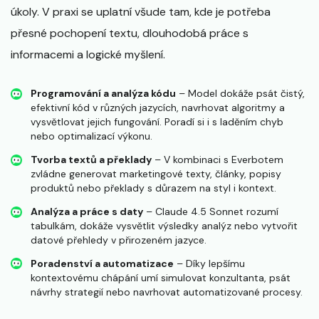
úkoly. V praxi se uplatní všude tam, kde je potřeba
přesné pochopení textu, dlouhodobá práce s
informacemi a logické myšlení.
Programování a analýza kódu
– Model dokáže psát čistý,
efektivní kód v různých jazycích, navrhovat algoritmy a
vysvětlovat jejich fungování. Poradí si i s laděním chyb
nebo optimalizací výkonu.
Tvorba textů a překlady
– V kombinaci s Everbotem
zvládne generovat marketingové texty, články, popisy
produktů nebo překlady s důrazem na styl i kontext.
Analýza a práce s daty
– Claude 4.5 Sonnet rozumí
tabulkám, dokáže vysvětlit výsledky analýz nebo vytvořit
datové přehledy v přirozeném jazyce.
Poradenství a automatizace
– Díky lepšímu
kontextovému chápání umí simulovat konzultanta, psát
návrhy strategií nebo navrhovat automatizované procesy.