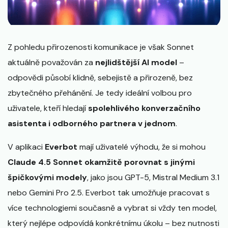
Z pohledu přirozenosti komunikace je však Sonnet
aktuálně považován za
nejlidštější AI model
–
odpovědi působí klidně, sebejistě a přirozeně, bez
zbytečného přehánění. Je tedy ideální volbou pro
uživatele, kteří hledají
spolehlivého konverzačního
asistenta i odborného partnera v jednom
.
V aplikaci
Everbot
mají uživatelé výhodu, že si mohou
Claude 4.5 Sonnet okamžitě porovnat s jinými
špičkovými modely
, jako jsou GPT-5, Mistral Medium 3.1
nebo Gemini Pro 2.5. Everbot tak umožňuje pracovat s
více technologiemi současně a vybrat si vždy ten model,
který nejlépe odpovídá konkrétnímu úkolu – bez nutnosti