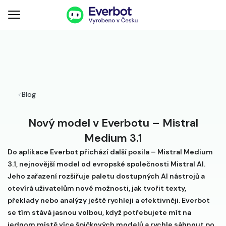
<
Blog
Nový model v Everbotu – Mistral
Medium 3.1
Do aplikace Everbot přichází další posila – Mistral Medium
3.1, nejnovější model od evropské společnosti Mistral AI.
Jeho zařazení rozšiřuje paletu dostupných AI nástrojů a
otevírá uživatelům nové možnosti, jak tvořit texty,
překlady nebo analýzy ještě rychleji a efektivněji. Everbot
se tím stává jasnou volbou, když potřebujete mít na
jednom místě více špičkových modelů a rychle sáhnout po