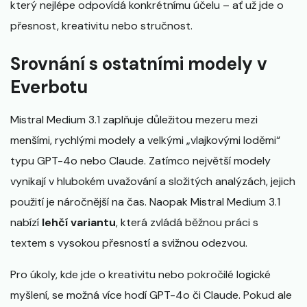
který nejlépe odpovídá konkrétnímu účelu – ať už jde o
přesnost, kreativitu nebo stručnost.
Srovnání s ostatními modely v
Everbotu
Mistral Medium 3.1 zaplňuje důležitou mezeru mezi
menšími, rychlými modely a velkými „vlajkovými loděmi“
typu GPT-4o nebo Claude. Zatímco největší modely
vynikají v hlubokém uvažování a složitých analýzách, jejich
použití je náročnější na čas. Naopak Mistral Medium 3.1
nabízí
lehčí variantu
, která zvládá běžnou práci s
textem s vysokou přesností a svižnou odezvou.
Pro úkoly, kde jde o kreativitu nebo pokročilé logické
myšlení, se možná více hodí GPT-4o či Claude. Pokud ale