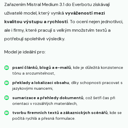
Zařazením Mistral Medium 3.1 do Everbotu získávají
uživatelé model, který vyniká
vyvážeností mezi
kvalitou výstupu a rychlostí
. To ocení nejen jednotlivci,
ale i firmy, které pracují s velkým množstvím textů a
potřebují spolehlivé výsledky.
Model je ideální pro:
psaní článků, blogů a e-mailů
, kde je důležitá konzistence
tónu a srozumitelnost,
překlady a lokalizaci obsahu
, díky schopnosti pracovat s
jazykovými nuancemi,
sumarizace a přehledy dokumentů
, což šetří čas při
orientaci v rozsáhlých materiálech,
tvorbu firemních textů a zákaznických scénářů
, kde se
počítá rychlá a přesná formulace.