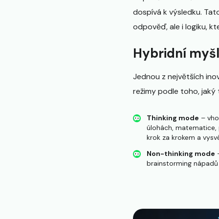
dospívá k výsledku. Tat
odpověď, ale i logiku, kte
Hybridní myšl
Jednou z největších ino
režimy podle toho, jaký 
Thinking mode
– vhod
úlohách, matematice,
krok za krokem a vysvě
Non-thinking mode
–
brainstorming nápadů n