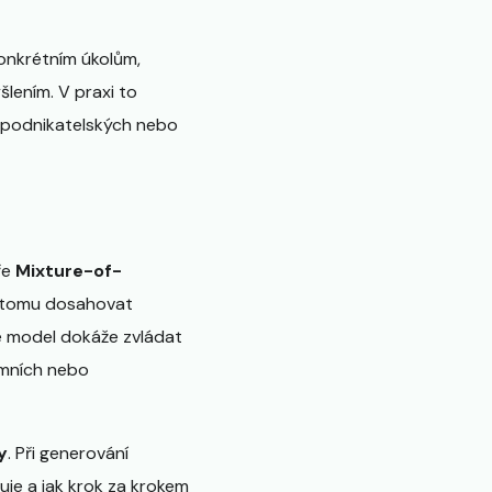
onkrétním úkolům,
lením. V praxi to
h podnikatelských nebo
ře
Mixture-of-
ky tomu dosahovat
že model dokáže zvládat
emních nebo
y
. Při generování
je a jak krok za krokem