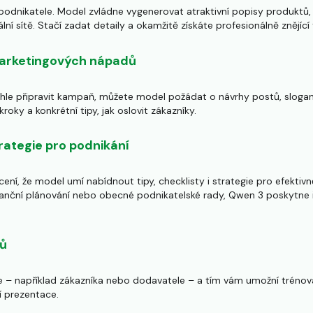
 podnikatele. Model zvládne vygenerovat atraktivní popisy produktů,
lní sítě. Stačí zadat detaily a okamžitě získáte profesionálně znějící 
arketingových nápadů
hle připravit kampaň, můžete model požádat o návrhy postů, slogan
oky a konkrétní tipy, jak oslovit zákazníky.
rategie pro podnikání
ní, že model umí nabídnout tipy, checklisty i strategie pro efektivně
nční plánování nebo obecné podnikatelské rady, Qwen 3 poskytne i
řů
e – například zákazníka nebo dodavatele – a tím vám umožní tréno
í prezentace.