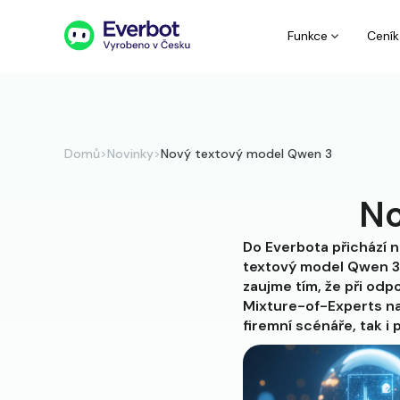
Funkce
Ceník
Domů
>
Novinky
>
Nový textový model Qwen 3
No
Do Everbota přichází n
textový model Qwen 3.
zaujme tím, že při od
Mixture-of-Experts nab
firemní scénáře, tak i