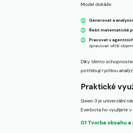
Model dokáže:
Generovat a analyzo
Řešit matematické 
Pracovat v agentníc
zpracovat větší objem
Díky těmto schopnostem 
potřebují rychlou analýz
Praktické vyu
Qwen 3 je univerzální ná
Everbota ho využijete v
01 Tvorba obsahu a