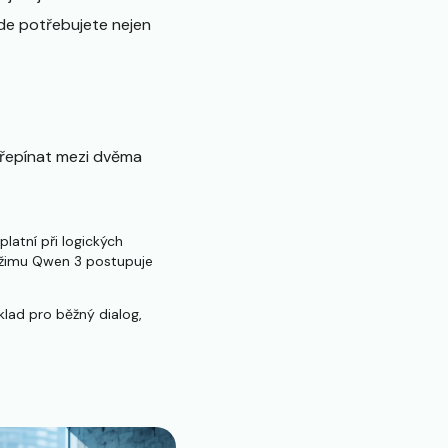
kde potřebujete nejen
přepínat mezi dvěma
latní při logických
ežimu Qwen 3 postupuje
klad pro běžný dialog,