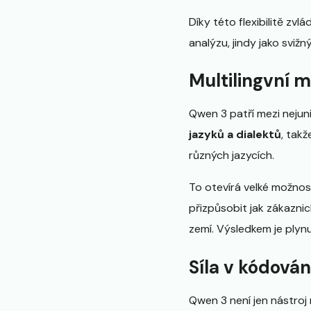
Díky této flexibilitě zv
analýzu, jindy jako sviž
Multilingvní m
Qwen 3 patří mezi nejuni
jazyků a dialektů
, tak
různých jazycích.
To otevírá velké možnos
přizpůsobit jak zákazni
zemí. Výsledkem je plynul
Síla v kódová
Qwen 3 není jen nástroj 