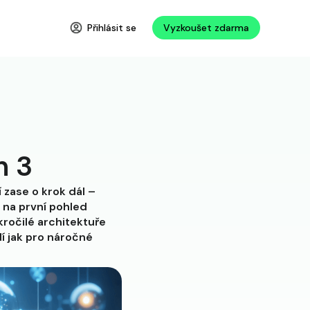
Přihlásit se
Vyzkoušet zdarma
n 3
 zase o krok dál –
 na první pohled
kročilé architektuře
í jak pro náročné