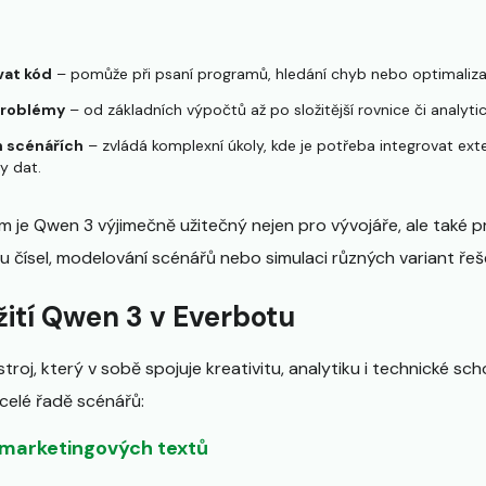
vat kód
– pomůže při psaní programů, hledání chyb nebo optimalizac
problémy
– od základních výpočtů až po složitější rovnice či analyti
h scénářích
– zvládá komplexní úkoly, kde je potřeba integrovat ext
y dat.
je Qwen 3 výjimečně užitečný nejen pro vývojáře, ale také pr
u čísel, modelování scénářů nebo simulaci různých variant řeš
žití Qwen 3 v Everbotu
stroj, který v sobě spojuje kreativitu, analytiku i technické sc
 celé řadě scénářů:
 marketingových textů