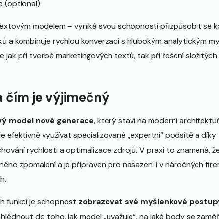
 (optional)
 textovým modelem – vyniká svou schopností přizpůsobit se k
yků a kombinuje rychlou konverzaci s hlubokým analytickým myš
jak při tvorbě marketingových textů, tak při řešení složitýc
a čím je výjimečný
ový model nové generace
, který staví na moderní architektu
e efektivně využívat specializované „expertní“ podsítě a dí
hování rychlosti a optimalizace zdrojů. V praxi to znamená, 
čného zpomalení a je připraven pro nasazení i v náročných fir
h.
ch funkcí je schopnost
zobrazovat své myšlenkové postup
lédnout do toho, jak model „uvažuje“, na jaké body se zaměřu