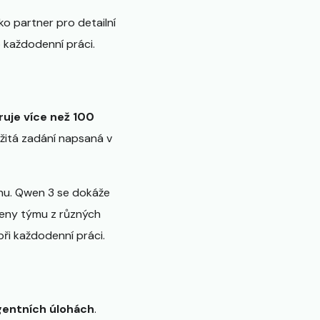
ko partner pro detailní
o každodenní práci.
uje více než 100
ožitá zadání napsaná v
rhu. Qwen 3 se dokáže
členy týmu z různých
při každodenní práci.
gentních úlohách
.