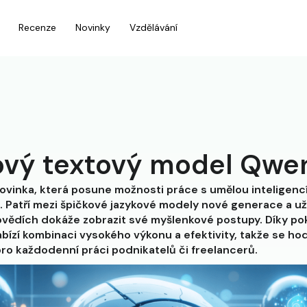
Recenze
Novinky
Vzdělávání
vý textový model Qwe
ovinka, která posune možnosti práce s umělou inteligencí
 Patří mezi špičkové jazykové modely nové generace a už
povědích dokáže zobrazit své myšlenkové postupy. Díky po
ízí kombinaci vysokého výkonu a efektivity, takže se hod
 pro každodenní práci podnikatelů či freelancerů.