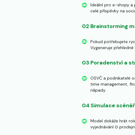
Ideální pro e-shopy a
celé příspěvky na sociá
02 Brainstorming m
Pokud potřebujete ryc
Vygeneruje přehledné kr
03 Poradenství a st
OSVČ a podnikatelé oce
time management, fina
nápady.
04 Simulace scéná
Model dokáže hrát rol
vyjednávání či prodejn