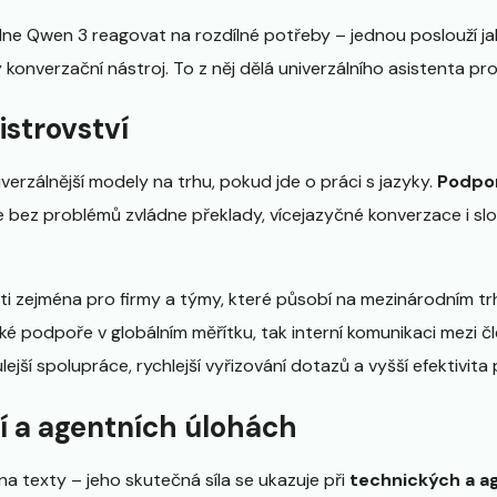
ládne Qwen 3 reagovat na rozdílné potřeby – jednou poslouží ja
ný konverzační nástroj. To z něj dělá univerzálního asistenta pr
istrovství
verzálnější modely na trhu, pokud jde o práci s jazyky.
Podpor
že bez problémů zvládne překlady, vícejazyčné konverzace i sl
ti zejména pro firmy a týmy, které působí na mezinárodním t
cké podpoře v globálním měřítku, tak interní komunikaci mezi 
ejší spolupráce, rychlejší vyřizování dotazů a vyšší efektivita 
ní a agentních úlohách
na texty – jeho skutečná síla se ukazuje při
technických a a