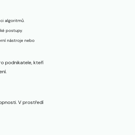
i algoritmů.
cké postupy.
erní nástroje nebo
o podnikatele, kteří
ení.
hopnosti. V prostředí