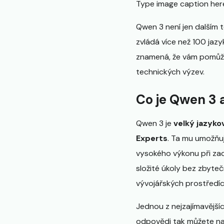
Type image caption here
Qwen 3 není jen dalším
zvládá více než 100 jaz
znamená, že vám pomůže 
technických výzev.
Co je Qwen 3 
Qwen 3 je
velký jazyk
Experts
. Ta mu umožňuj
vysokého výkonu při zac
složité úkoly bez zbyte
vývojářských prostředíc
Jednou z nejzajímavější
odpovědi tak můžete nah