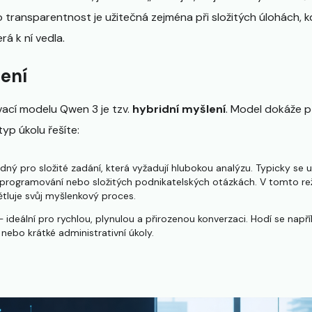
o transparentnost je užitečná zejména při složitých úlohách, 
rá k ní vedla.
ení
vací modelu Qwen 3 je tzv.
hybridní myšlení
. Model dokáže 
typ úkolu řešíte:
ný pro složité zadání, která vyžadují hlubokou analýzu. Typicky se up
 programování nebo složitých podnikatelských otázkách. V tomto r
tluje svůj myšlenkový proces.
 ideální pro rychlou, plynulou a přirozenou konverzaci. Hodí se napří
ebo krátké administrativní úkoly.