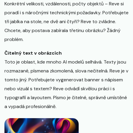
Konkrétní velikosti, vzdálenosti, počty objektů – Reve si
poradí i s náročnými technickými požadavky. Potřebujete
tři jablka na stole, ne dvě ani čtyři? Reve to zvládne.
Chcete, aby postava zabírala třetinu obrázku? Žádný
problém.
Čitelný text v obrázcích
Toto je oblast, kde mnoho AI modelů selhává. Texty jsou
rozmazané, písmena zkomolená, slova nečitelná. Reve je v
tomto jiný. Potřebujete vygenerovat banner s nápisem
nebo vizuál s textem? Reve odvádí skvělou práci i s
typografií a layoutem. Písmo je čitelné, správně umístěné
a vypadá profesionálně.