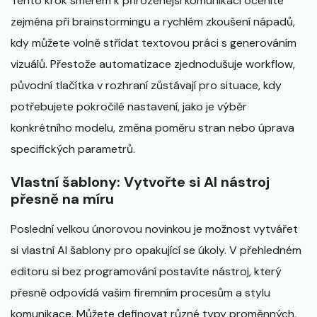
Tento krok směrem k přirozenější komunikaci oceníte
zejména při brainstormingu a rychlém zkoušení nápadů,
kdy můžete volně střídat textovou práci s generováním
vizuálů. Přestože automatizace zjednodušuje workflow,
původní tlačítka v rozhraní zůstávají pro situace, kdy
potřebujete pokročilé nastavení, jako je výběr
konkrétního modelu, změna poměru stran nebo úprava
specifických parametrů.
Vlastní šablony: Vytvořte si AI nástroj
přesně na míru
Poslední velkou únorovou novinkou je možnost vytvářet
si vlastní AI šablony pro opakující se úkoly. V přehledném
editoru si bez programování postavíte nástroj, který
přesně odpovídá vašim firemním procesům a stylu
komunikace. Můžete definovat různé typy proměnných,