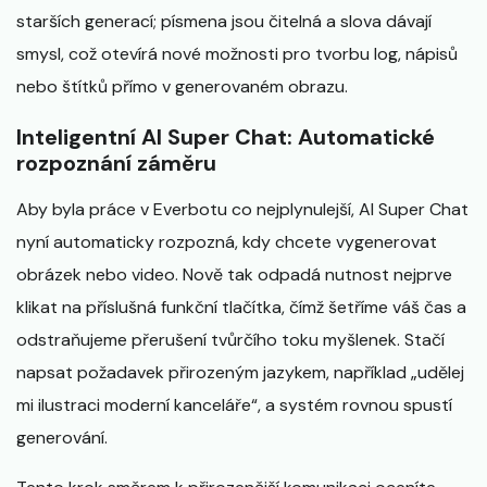
starších generací; písmena jsou čitelná a slova dávají
smysl, což otevírá nové možnosti pro tvorbu log, nápisů
nebo štítků přímo v generovaném obrazu.
Inteligentní AI Super Chat: Automatické
rozpoznání záměru
Aby byla práce v Everbotu co nejplynulejší, AI Super Chat
nyní automaticky rozpozná, kdy chcete vygenerovat
obrázek nebo video. Nově tak odpadá nutnost nejprve
klikat na příslušná funkční tlačítka, čímž šetříme váš čas a
odstraňujeme přerušení tvůrčího toku myšlenek. Stačí
napsat požadavek přirozeným jazykem, například „udělej
mi ilustraci moderní kanceláře“, a systém rovnou spustí
generování.