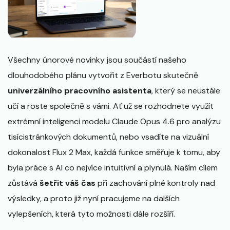
Všechny únorové novinky jsou součástí našeho
dlouhodobého plánu vytvořit z Everbotu skutečně
univerzálního pracovního asistenta
, který se neustále
učí a roste společně s vámi. Ať už se rozhodnete využít
extrémní inteligenci modelu Claude Opus 4.6 pro analýzu
tisícistránkových dokumentů, nebo vsadíte na vizuální
dokonalost Flux 2 Max, každá funkce směřuje k tomu, aby
byla práce s AI co nejvíce intuitivní a plynulá. Naším cílem
zůstává
šetřit váš čas
při zachování plné kontroly nad
výsledky, a proto již nyní pracujeme na dalších
vylepšeních, která tyto možnosti dále rozšíří.