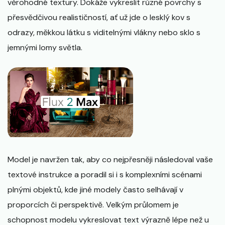
věrohodné textury. Dokáže vykreslit různé povrchy s
přesvědčivou realističností, ať už jde o lesklý kov s
odrazy, měkkou látku s viditelnými vlákny nebo sklo s
jemnými lomy světla.
Model je navržen tak, aby co nejpřesněji následoval vaše
textové instrukce a poradil si i s komplexními scénami
plnými objektů, kde jiné modely často selhávají v
proporcích či perspektivě. Velkým průlomem je
schopnost modelu vykreslovat text výrazně lépe než u