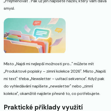
„Přejmenovat". Pak už jen napíšete název, který vám dává
smysl.
Místo „Najdi mi nejlepší možnosti pro..." můžete mít
„Produktové popisky – zimní kolekce 2026". Místo „Napiš
mi text" třeba „Newsletter – uvítací sekvence". Když pak
do vyhledávání napíšete „newsletter" nebo „zimní
kolekce", okamžitě najdete přesně to, co potřebujete.
Praktické příklady využití