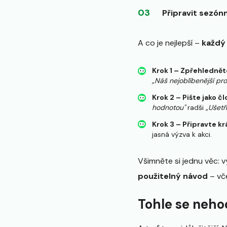
Připravit sezónn
A co je nejlepší –
každý 
Krok 1 – Zpřehlednět
„Náš nejoblíbenější pr
Krok 2 – Pište jako čl
hodnotou"
radši
„Ušetř
Krok 3 – Připravte kr
jasná výzva k akci.
Všimněte si jednu věc: v
použitelný návod
– vče
Tohle se neho