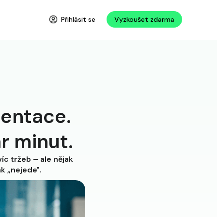
Přihlásit se
Vyzkoušet zdarma
zentace.
ár minut.
íc tržeb – ale nějak
ak „nejede".