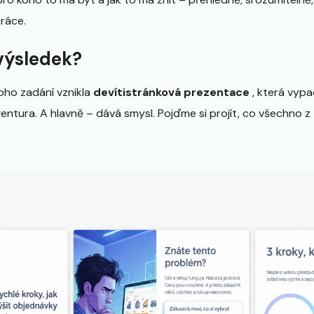
práce.
výsledek?
oho zadání vznikla
devítistránková prezentace
, která vypad
entura. A hlavně – dává smysl. Pojďme si projít, co všechno z