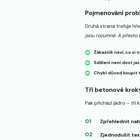
Pojmenování pro
Druhá strana trefuje hře
jsou rozumné. A přesto 
Zákazník neví, co si 
Sdělení není dost ja
Chybí důvod koupit 
Tři betonové krok
Pak přichází jádro – tř
Zpřehlednit na
Zjednodušit tex