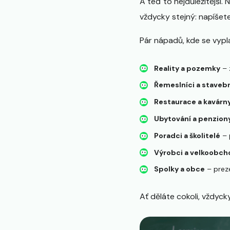
A teď to nejdůležitější.
vždycky stejný: napíšet
Pár nápadů, kde se vypla
Reality a pozemky
– 
Řemeslníci a stavebn
Restaurace a kavárn
Ubytování a penzion
Poradci a školitelé
– 
Výrobci a velkoobch
Spolky a obce
– preze
Ať děláte cokoli, vždyck