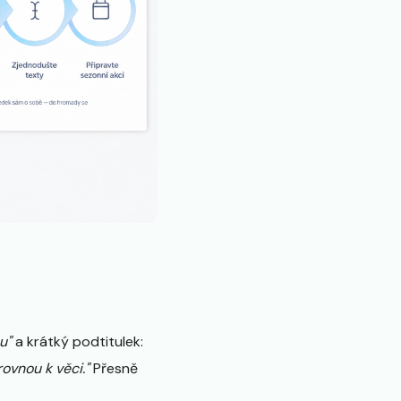
u"
a krátký podtitulek:
ovnou k věci."
Přesně