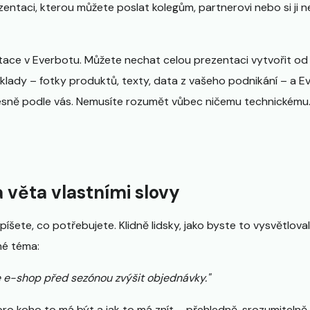
ntaci, kterou můžete poslat kolegům, partnerovi nebo si ji 
tace v Everbotu. Můžete nechat celou prezentaci vytvořit od n
lady – fotky produktů, texty, data z vašeho podnikání – a Eve
řesně podle vás. Nemusíte rozumět vůbec ničemu technickému.
 věta vlastními slovy
apíšete, co potřebujete. Klidně lidsky, jako byste to vysvětlo
hé téma:
že e-shop před sezónou zvýšit objednávky."
 pro koho to má být a jak to má znít – přehledně, srozumiteln