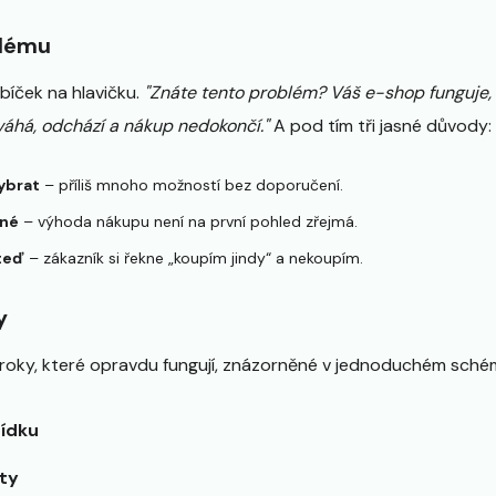
blému
bíček na hlavičku.
"Znáte tento problém? Váš e-shop funguje,
váhá, odchází a nákup nedokončí."
A pod tím tři jasné důvody:
vybrat
– příliš mnoho možností bez doporučení.
sné
– výhoda nákupu není na první pohled zřejmá.
teď
– zákazník si řekne „koupím jindy“ a nekoupím.
y
i kroky, které opravdu fungují, znázorněné v jednoduchém sché
bídku
ty