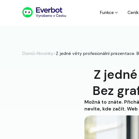
Funkce
Ceník
Domů
>
Novinky
>
Z jedné věty profesionální prezentace. Be
Z jedné
Bez graf
Možná to znáte. Přichá
nevíte, kde začít. Web