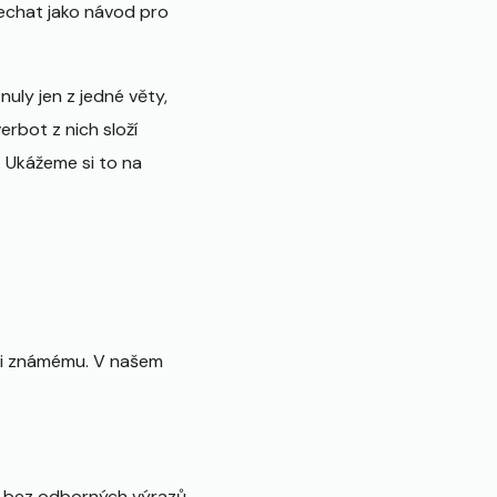
nechat jako návod pro
uly jen z jedné věty,
rbot z nich složí
 Ukážeme si to na
vali známému. V našem
ě, bez odborných výrazů.