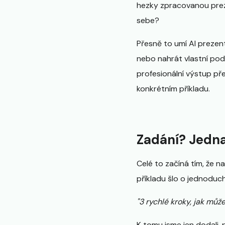
hezky zpracovanou preze
sebe?
Přesně to umí AI prezen
nebo nahrát vlastní podk
profesionální výstup p
konkrétním příkladu.
Zadání? Jedna
Celé to začíná tím, že n
příkladu šlo o jednoduc
"3 rychlé kroky, jak mů
K tomu jsme jen dodali,