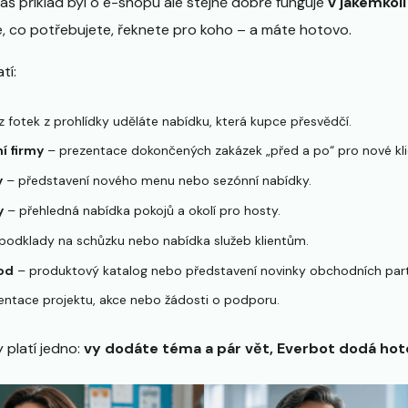
 Náš příklad byl o e-shopu ale stejně dobře funguje
v jakémkol
e, co potřebujete, řeknete pro koho – a máte hotovo.
tí:
z fotek z prohlídky uděláte nabídku, která kupce přesvědčí.
í firmy
– prezentace dokončených zakázek „před a po“ pro nové kli
y
– představení nového menu nebo sezónní nabídky.
y
– přehledná nabídka pokojů a okolí pro hosty.
podklady na schůzku nebo nabídka služeb klientům.
od
– produktový katalog nebo představení novinky obchodních par
ntace projektu, akce nebo žádosti o podporu.
y platí jedno:
vy dodáte téma a pár vět, Everbot dodá hot