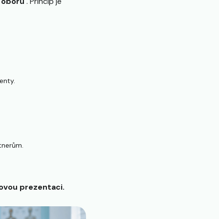
i oboru
. Princip je
enty.
tnerům.
ovou prezentaci.