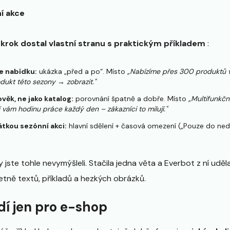
í akce
krok dostal vlastní stranu s praktickým příkladem
:
e nabídku:
ukázka „před a po“. Místo
„Nabízíme přes 300 produktů ve
odukt této sezony → zobrazit."
ověk, ne jako katalog:
porovnání špatně a dobře. Místo
„Multifunkčn
í vám hodinu práce každý den – zákazníci to milují."
átkou sezónní akci:
hlavní sdělení + časová omezení („Pouze do nedě
y jste tohle nevymýšleli. Stačila jedna věta a Everbot z ní uděl
tně textů, příkladů a hezkých obrázků.
dí jen pro e-shop