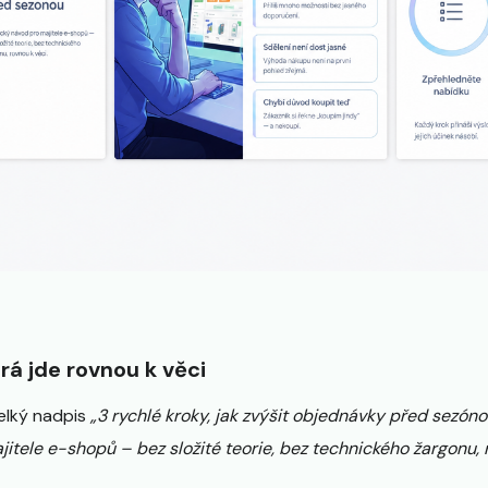
rá jde rovnou k věci
elký nadpis
„3 rychlé kroky, jak zvýšit objednávky před sezóno
itele e-shopů – bez složité teorie, bez technického žargonu, r