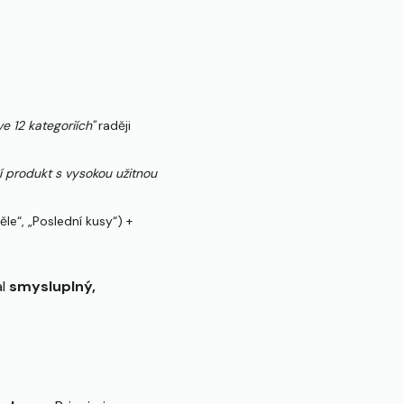
 12 kategoriích"
raději
í produkt s vysokou užitnou
le“, „Poslední kusy“) +
al
smysluplný,