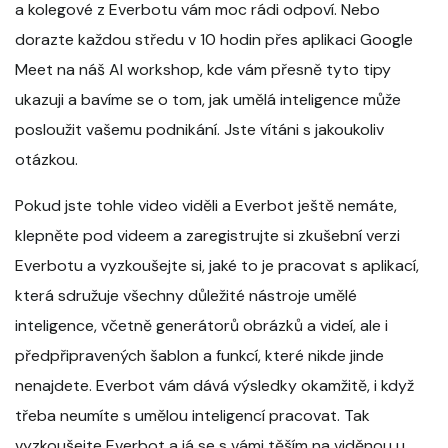
a kolegové z Everbotu vám moc rádi odpoví. Nebo
dorazte každou středu v 10 hodin přes aplikaci Google
Meet na náš AI workshop, kde vám přesně tyto tipy
ukazuji a bavíme se o tom, jak umělá inteligence může
posloužit vašemu podnikání. Jste vítáni s jakoukoliv
otázkou.
Pokud jste tohle video viděli a Everbot ještě nemáte,
klepněte pod videem a zaregistrujte si zkušební verzi
Everbotu a vyzkoušejte si, jaké to je pracovat s aplikací,
která sdružuje všechny důležité nástroje umělé
inteligence, včetně generátorů obrázků a videí, ale i
předpřipravených šablon a funkcí, které nikde jinde
nenajdete. Everbot vám dává výsledky okamžitě, i když
třeba neumíte s umělou inteligencí pracovat. Tak
vyzkoušejte Everbot a já se s vámi těším na viděnou u