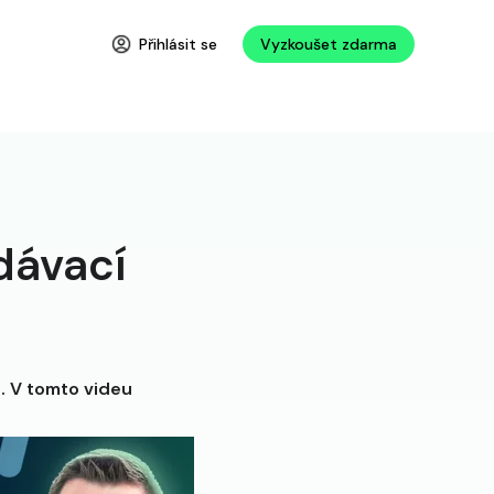
Přihlásit se
Vyzkoušet zdarma
dávací
6
. V tomto videu