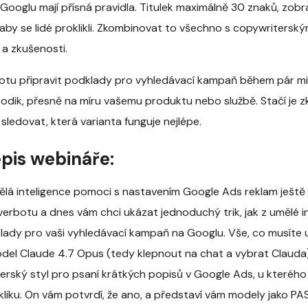
ooglu mají přísná pravidla. Titulek maximálně 30 znaků, zobrazí
 aby se lidé proklikli. Zkombinovat to všechno s copywritersk
a zkušenosti.
rbotu připravit podklady pro vyhledávací kampaň během pár mi
dik, přesně na míru vašemu produktu nebo službě. Stačí je 
 sledovat, která varianta funguje nejlépe.
pis webináře:
á inteligence pomoci s nastavením Google Ads reklam ještě 
Everbotu a dnes vám chci ukázat jednoduchý trik, jak z umělé 
lady pro vaši vyhledávací kampaň na Googlu. Vše, co musíte ud
del Claude 4.7 Opus (tedy klepnout na chat a vybrat Clauda)
terský styl pro psaní krátkých popisů v Google Ads, u kterého
okliku. On vám potvrdí, že ano, a představí vám modely jako P