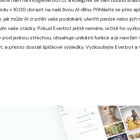
ište nám na info@everbot.cz a kolegové se vám budou snažit 
u v 10:00 dorazit na naši živou AI dílnu. Přihlásíte se přes ap
jak může AI zrychlit vaše podnikání, ušetřit peníze nebo jich
ím vaše otázky. Pokud Everbot ještě nemáte, určitě ho vyzko
 pod jednou střechou, obsahuje unikátní funkce a je navržen 
, a přesto dostali špičkové výsledky. Vyzkoušejte Everbot a 