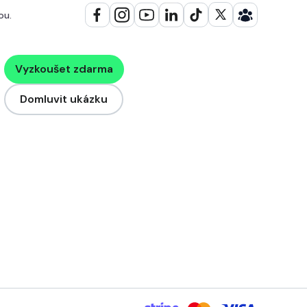
ou.
Vyzkoušet zdarma
Domluvit ukázku