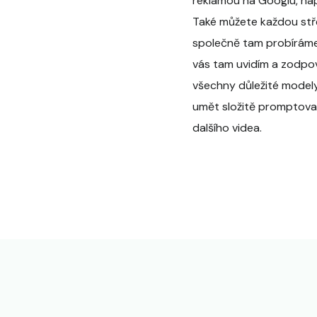
reklamou na Googlu, nap
Také můžete každou střed
společně tam probíráme, 
vás tam uvidím a zodpov
všechny důležité modely
umět složitě promptovat
dalšího videa.