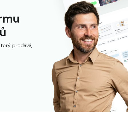
ormu
ků
který prodává,