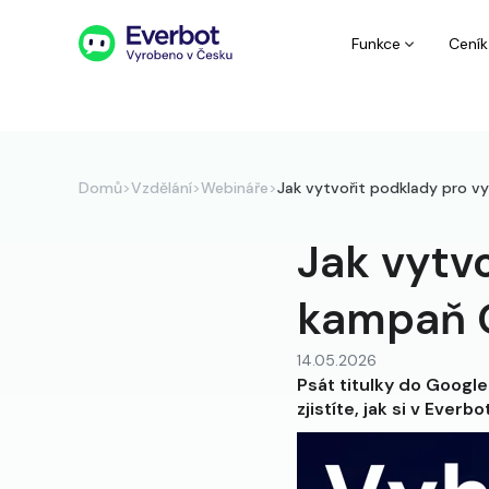
Funkce
Ceník
Domů
>
Vzdělání
>
Webináře
>
Jak vytvořit podklady pro 
Jak vytv
kampaň G
14.05.2026
Psát titulky do Google
zjistíte, jak si v Eve