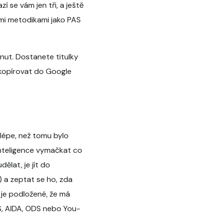
 se vám jen tři, a ještě
ými metodikami jako PAS
nut. Dostanete titulky
zkopírovat do Google
lépe, než tomu bylo
inteligence vymačkat co
ělat, je jít do
 a zeptat se ho, zda
 je podložené, že má
AS, AIDA, ODS nebo You-