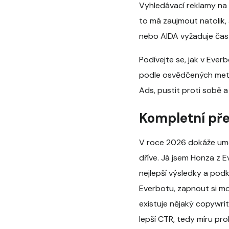
Vyhledávací reklamy na G
to má zaujmout natolik,
nebo AIDA vyžaduje čas 
Podívejte se, jak v Eve
podle osvědčených meto
Ads, pustit proti sobě a
Kompletní pře
V roce 2026 dokáže uměl
dříve. Já jsem Honza z 
nejlepší výsledky a podk
Everbotu, zapnout si mo
existuje nějaký copywri
lepší CTR, tedy míru pr