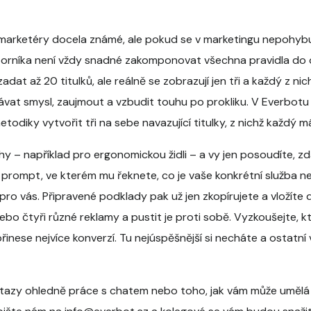
marketéry docela známé, ale pokud se v marketingu nepohyb
dborníka není vždy snadné zakomponovat všechna pravidla do
adat až 20 titulků, ale reálně se zobrazují jen tři a každý z n
vat smysl, zaujmout a vzbudit touhu po prokliku. V Everbotu p
odiky vytvořit tři na sebe navazující titulky, z nichž každý 
hy – například pro ergonomickou židli – a vy jen posoudíte, z
 prompt, ve kterém mu řeknete, co je vaše konkrétní služba 
pro vás. Připravené podklady pak už jen zkopírujete a vložíte
nebo čtyři různé reklamy a pustit je proti sobě. Vyzkoušejte, k
 přinese nejvíce konverzí. Tu nejúspěšnější si necháte a ostatn
otazy ohledně práce s chatem nebo toho, jak vám může umělá 