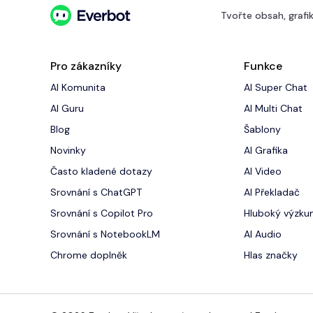
Tvořte obsah, grafik
Pro zákazníky
Funkce
AI Komunita
AI Super Chat
AI Guru
AI Multi Chat
Blog
Šablony
Novinky
AI Grafika
‍Často kladené dotazy
AI Video
Srovnání s ChatGPT
AI Překladač
Srovnání s Copilot Pro
Hluboký výzk
Srovnání s NotebookLM
AI Audio
Chrome doplněk
Hlas značky