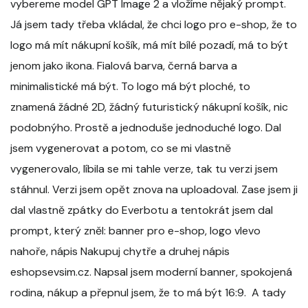
vybereme model GPT Image 2 a vložíme nějaký prompt.
Já jsem tady třeba vkládal, že chci logo pro e-shop, že to
logo má mít nákupní košík, má mít bílé pozadí, má to být
jenom jako ikona. Fialová barva, černá barva a
minimalistické má být. To logo má být ploché, to
znamená žádné 2D, žádný futuristický nákupní košík, nic
podobnýho. Prostě a jednoduše jednoduché logo. Dal
jsem vygenerovat a potom, co se mi vlastně
vygenerovalo, líbila se mi tahle verze, tak tu verzi jsem
stáhnul. Verzi jsem opět znova na uploadoval. Zase jsem ji
dal vlastně zpátky do Everbotu a tentokrát jsem dal
prompt, který zněl: banner pro e-shop, logo vlevo
nahoře, nápis Nakupuj chytře a druhej nápis
eshopsevsim.cz. Napsal jsem moderní banner, spokojená
rodina, nákup a přepnul jsem, že to má být 16:9. A tady