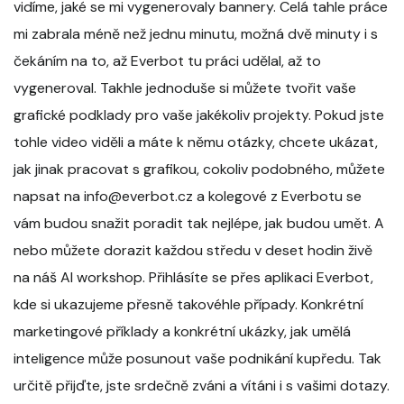
vidíme, jaké se mi vygenerovaly bannery. Celá tahle práce
mi zabrala méně než jednu minutu, možná dvě minuty i s
čekáním na to, až Everbot tu práci udělal, až to
vygeneroval. Takhle jednoduše si můžete tvořit vaše
grafické podklady pro vaše jakékoliv projekty. Pokud jste
tohle video viděli a máte k němu otázky, chcete ukázat,
jak jinak pracovat s grafikou, cokoliv podobného, můžete
napsat na info@everbot.cz a kolegové z Everbotu se
vám budou snažit poradit tak nejlépe, jak budou umět. A
nebo můžete dorazit každou středu v deset hodin živě
na náš AI workshop. Přihlásíte se přes aplikaci Everbot,
kde si ukazujeme přesně takovéhle případy. Konkrétní
marketingové příklady a konkrétní ukázky, jak umělá
inteligence může posunout vaše podnikání kupředu. Tak
určitě přijďte, jste srdečně zváni a vítáni i s vašimi dotazy.