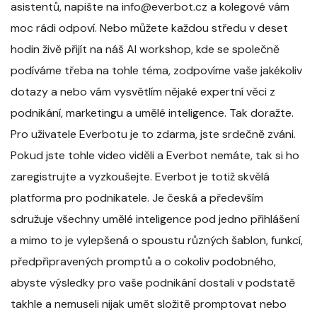
asistentů, napište na info@everbot.cz a kolegové vám
moc rádi odpoví. Nebo můžete každou středu v deset
hodin živě přijít na náš AI workshop, kde se společně
podíváme třeba na tohle téma, zodpovíme vaše jakékoliv
dotazy a nebo vám vysvětlím nějaké expertní věci z
podnikání, marketingu a umělé inteligence. Tak doražte.
Pro uživatele Everbotu je to zdarma, jste srdečně zváni.
Pokud jste tohle video viděli a Everbot nemáte, tak si ho
zaregistrujte a vyzkoušejte. Everbot je totiž skvělá
platforma pro podnikatele. Je česká a především
sdružuje všechny umělé inteligence pod jedno přihlášení
a mimo to je vylepšená o spoustu různých šablon, funkcí,
předpřipravených promptů a o cokoliv podobného,
abyste výsledky pro vaše podnikání dostali v podstatě
takhle a nemuseli nijak umět složitě promptovat nebo