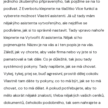
jednoho zkušenýho připravenýho, tak pojďme se na to
podívat. Z Everbotu klepnete na tlačítko Více funkcí a
vyberete možnost Vlastní asistenti. Já už tady mám
nějakýho asistenta vytvořenýho, ale nejdříve se
podíváme, jak si to správně nastavit. Tady vpravo nahoře
klepnete na Vytvořit AI asistenta. Nějak si ho
pojmenujete. Název je na vás a i ten popis je na vás.
Záleží, jak vy chcete, aby vaše firma nebo vy jste si to
pamatovali a tak dále. Co je důležité, tak jsou tady
systémový pokyny. Tady napíšete, jak se má chovat.
Vykej, tykej, ptej se, buď agresivní, prostě dělej cokoliv.
Vlastně tam dáte ty pokyny, co to má být, jak se to má
chovat, co to má dělat. A pokud potřebujete, aby to
mělo akorát nějaké znalosti, třeba nějakých vašich ceníků,
dokumentů, čehokoliv podobného, tak sem nahrajete a