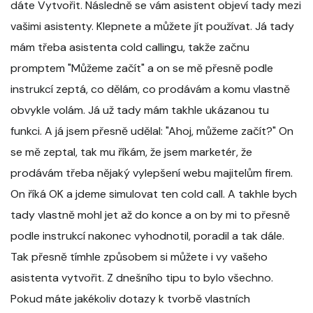
dáte Vytvořit. Následně se vám asistent objeví tady mezi
vašimi asistenty. Klepnete a můžete jít používat. Já tady
mám třeba asistenta cold callingu, takže začnu
promptem "Můžeme začít" a on se mě přesně podle
instrukcí zeptá, co dělám, co prodávám a komu vlastně
obvykle volám. Já už tady mám takhle ukázanou tu
funkci. A já jsem přesně udělal: "Ahoj, můžeme začít?" On
se mě zeptal, tak mu říkám, že jsem marketér, že
prodávám třeba nějaký vylepšení webu majitelům firem.
On říká OK a jdeme simulovat ten cold call. A takhle bych
tady vlastně mohl jet až do konce a on by mi to přesně
podle instrukcí nakonec vyhodnotil, poradil a tak dále.
Tak přesně tímhle způsobem si můžete i vy vašeho
asistenta vytvořit. Z dnešního tipu to bylo všechno.
Pokud máte jakékoliv dotazy k tvorbě vlastních